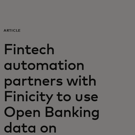
Для вас
Для бизнеса
ARTICLE
Fintech
Для всего мира
automation
Для новаторов
partners with
Новости и тренды
Finicity to use
Open Banking
data on