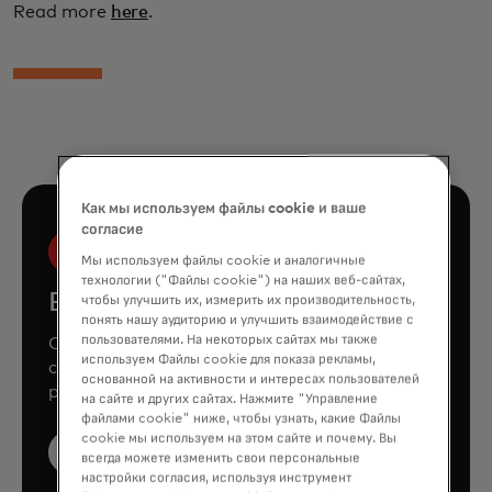
Read more
here
.
Как мы используем файлы cookie и ваше
согласие
Мы используем файлы cookie и аналогичные
технологии ("Файлы cookie") на наших веб-сайтах,
Book a demo
чтобы улучшить их, измерить их производительность,
понять нашу аудиторию и улучшить взаимодействие с
пользователями. На некоторых сайтах мы также
Consult our team to learn how Mastercard
используем Файлы cookie для показа рекламы,
can enhance your business through our
основанной на активности и интересах пользователей
products and services.
на сайте и других сайтах. Нажмите "Управление
файлами cookie" ниже, чтобы узнать, какие Файлы
cookie мы используем на этом сайте и почему. Вы
Book a demo
всегда можете изменить свои персональные
настройки согласия, используя инструмент