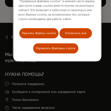
"Управление файлами cookie" в нижней части экрана
(доступно в виде ссылки вместо кнопки на некоторых
сайтах). Это включает в себя отказ от некоторых или
всех Файлов cookie, за исключением тех, которые
строго необходимы для работы сайта.
Принять Файлы cookie
Отклонить все
2022
Управлять Файлами cookie
Мы всегда рядом, когда тебе
нужна помощь
НУЖНА ПОМОЩЬ?
Получите поддержку
Сообщите о потерянной или украденной карте
Поиск банкомата
Часто задаваемые вопросы