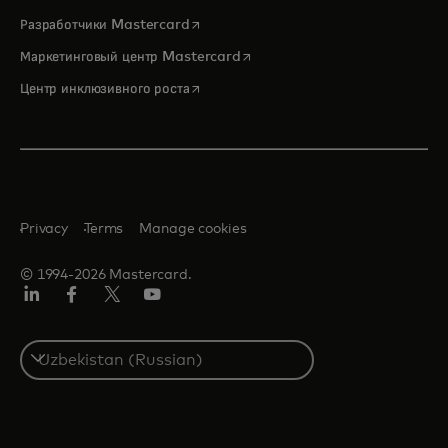
opens in a new tab
Разработчики Mastercard
opens in a new tab
Маркетинговый центр Mastercard
opens in a new tab
Центр инклюзивного роста
Privacy
Terms
Manage cookies
© 1994-2026 Mastercard.
LinkedIn
Facebook
Twitter/X
Youtube
Select
a
country