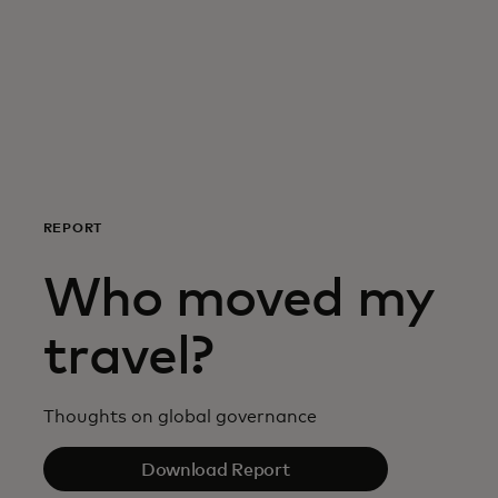
Для вас
Для бизнеса
Для всего мира
REPORT
Для новаторов
Who moved my
Новости и тренды
travel?
Thoughts on global governance
Download Report