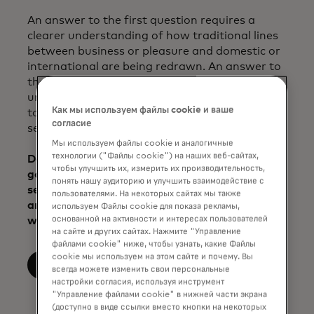
An answer to the first question requires a
clearer understanding of how traditional lines
between business or pleasure and domestic or
international are being redrawn. An answer to
the second comes from applying that
understanding to digital-first partnerships and
Как мы используем файлы cookie и ваше
to insights from data-driven traveler
согласие
segmentation.
Мы используем файлы cookie и аналогичные
технологии ("Файлы cookie") на наших веб-сайтах,
Download the report for thoughts on how
чтобы улучшить их, измерить их производительность,
governments can bring public and private
понять нашу аудиторию и улучшить взаимодействие с
sector initiatives together to rebuild tourism
пользователями. На некоторых сайтах мы также
and promote sustainable and inclusive growth
используем Файлы cookie для показа рекламы,
основанной на активности и интересах пользователей
worldwide.
на сайте и других сайтах. Нажмите "Управление
файлами cookie" ниже, чтобы узнать, какие Файлы
cookie мы используем на этом сайте и почему. Вы
Download Report
всегда можете изменить свои персональные
настройки согласия, используя инструмент
"Управление файлами cookie" в нижней части экрана
(доступно в виде ссылки вместо кнопки на некоторых