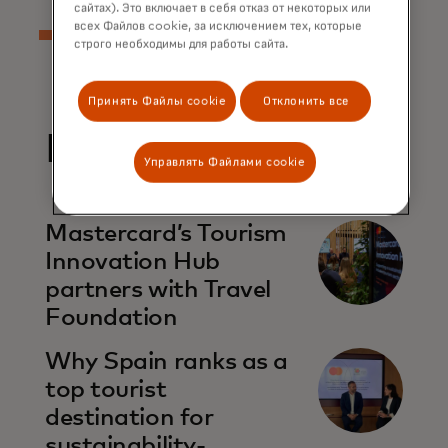
сайтах). Это включает в себя отказ от некоторых или
всех Файлов cookie, за исключением тех, которые
строго необходимы для работы сайта.
Принять Файлы cookie
Отклонить все
Related Reports
Управлять Файлами cookie
opens in a new tab
Mastercard’s Tourism
Innovation Hub
partners with Travel
Foundation
opens in a new tab
Why Spain ranks as a
top tourist
destination for
sustainability-