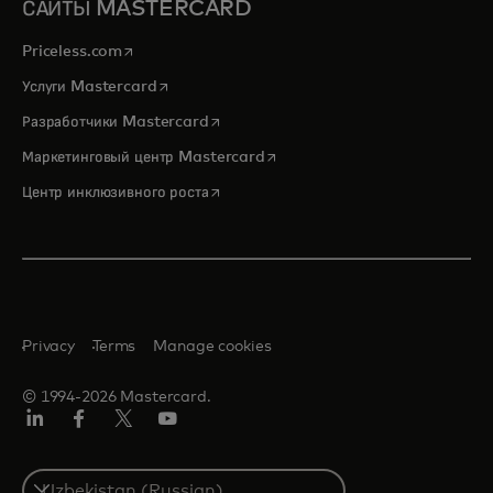
САЙТЫ MASTERCARD
opens in a new tab
Priceless.com
opens in a new tab
Услуги Mastercard
opens in a new tab
Разработчики Mastercard
opens in a new tab
Маркетинговый центр Mastercard
opens in a new tab
Центр инклюзивного роста
Privacy
Terms
Manage cookies
© 1994-2026 Mastercard.
LinkedIn
Facebook
Twitter/X
Youtube
Select