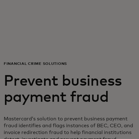
Для вас
Для бизнеса
Для всего мира
FINANCIAL CRIME SOLUTIONS
Для новаторов
Prevent business
Новости и тренды
payment fraud
Mastercard’s solution to prevent business payment
fraud identifies and flags instances of BEC, CEO, and
invoice redirection fraud to help financial institutions