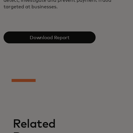
detect, investigate and prevent payment fraud
targeted at businesses.
Download Report
Related