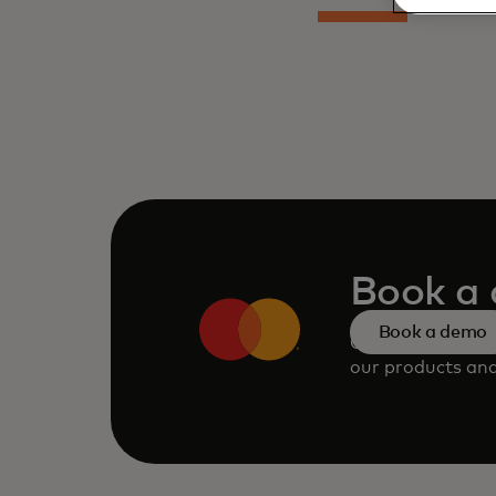
Book a
Book a demo
Consult our tea
our products and