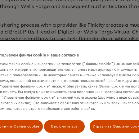
n through Wells Fargo and subsequent authentication thr
-sharing process with a provider like Finicity creates a mu
aid Brett Pitts, Head of Digital for Wells Fargo Virtual Ch
ose where and how to use their financial data, while als
credentials.”
пользуем файлы cookie и ваше согласие
hed relationships with a variety of service and application 
nizations to manage financial processes. This includes pro
уем файлы cookie и аналогичные технологии ("Файлы cookie") на наших веб
шить их, измерить их производительность, понять нашу аудиторию и улучшить
ral of the most popular personal financial management (
твие с пользователями. На некоторых сайтах мы также используем Файлы coo
 Once the API-based method of data sharing is in place, e
ламы, основанной на активности и интересах пользователей на сайте и других 
customers can directly and securely connect with Wells F
правление файлами cookie" ниже, чтобы узнать, какие Файлы cookie мы исп
 tools that use the Finicity financial data API.
 и почему. Вы всегда можете изменить свои персональные настройки согласия
 "Управление файлами cookie" в нижней части экрана (доступно в виде ссыл
 Wells Fargo’s data exchange API on Wells Fargo’s Gatewa
некоторых сайтах). Это включает в себя отказ от некоторых или всех Файлов co
м тех, которые строго необходимы для работы сайта.
aunched in September of 2016. Wells Fargo Gateway offers
orate banking customers to integrate Wells Fargo product
ir own digital environments.
ринять Файлы cookie
Отклонить все
Управлять Файлами cook