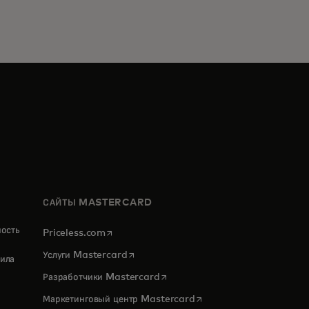
САЙТЫ MASTERCARD
ность
opens in a new tab
Priceless.com
opens in a new tab
Услуги Mastercard
ила
opens in a new tab
Разработчики Mastercard
opens in a new tab
Маркетинговый центр Mastercard