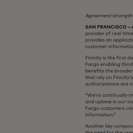
Agreement strengthe
SAN FRANCISCO – Ap
provider of real-tim
provides an applica
customer information
Finicity is the firs
Fargo enabling third
benefits the broader
that rely on Finicit
authorizations are o
“We’re continually i
and uptime in our in
Fargo customers usin
information.”
Another key componen
the need for the user