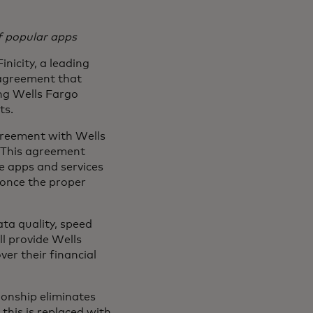
f popular apps
icity, a leading
 agreement that
ng Wells Fargo
ts.
agreement with Wells
. This agreement
e apps and services
 once the proper
ata quality, speed
ll provide Wells
er their financial
ionship eliminates
this is replaced with