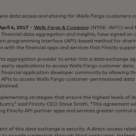
ns data access and sharing for Wells Fargo customers o
ril 4, 2017
–
Wells Fargo & Company
(NYSE: WFC) and Fin
e financial data aggregation and insights, have signed an
tion programming interface (API)-based method for shari
 with the financial apps and services that Finicity suppor
t data aggregation provider to enter into a data exchange 
-party applications to access Wells Fargo customer data
 financial application developer community by allowing th
y’s APIs to access Wells Fargo customer-permissioned data
btained.
mplementing strategies that ensure the highest levels of d
dustry,” said Finicity CEO Steve Smith. “This agreement wi
g Finicity API partner apps and services greater control ov
t of this data exchange is security. A direct-access relat
 to provide credentials through third-party apps. Instead, 