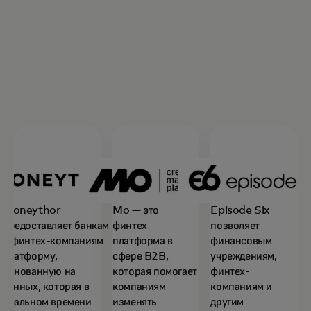
Moneythor
Mo — это
Episode Six
предоставляет банкам
финтех-
позволяет
и финтех-компаниям
платформа в
финансовым
платформу,
сфере B2B,
учреждениям,
основанную на
которая помогает
финтех-
данных, которая в
компаниям
компаниям и
реальном времени
изменять
другим