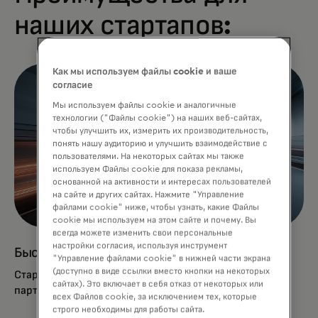
наших стартапов:
Как мы используем файлы cookie и ваше
согласие
Мы используем файлы cookie и аналогичные
технологии ("Файлы cookie") на наших веб-сайтах,
чтобы улучшить их, измерить их производительность,
понять нашу аудиторию и улучшить взаимодействие с
пользователями. На некоторых сайтах мы также
используем Файлы cookie для показа рекламы,
основанной на активности и интересах пользователей
на сайте и других сайтах. Нажмите "Управление
файлами cookie" ниже, чтобы узнать, какие Файлы
cookie мы используем на этом сайте и почему. Вы
всегда можете изменить свои персональные
настройки согласия, используя инструмент
Быстрый путь к масштабированию
"Управление файлами cookie" в нижней части экрана
(доступно в виде ссылки вместо кнопки на некоторых
Стартапы используют нашу глобальную сеть,
сайтах). Это включает в себя отказ от некоторых или
партнерства и финтех-решения на пути к росту.
всех Файлов cookie, за исключением тех, которые
строго необходимы для работы сайта.