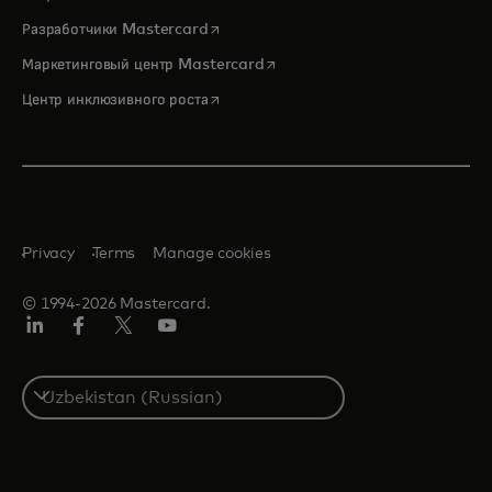
opens in a new tab
Разработчики Mastercard
opens in a new tab
Маркетинговый центр Mastercard
opens in a new tab
Центр инклюзивного роста
Privacy
Terms
Manage cookies
© 1994-2026 Mastercard.
LinkedIn
Facebook
Twitter/X
Youtube
Select
a
country