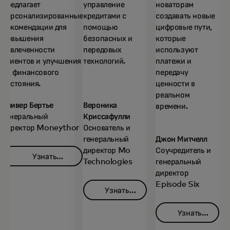
предлагает
управление
новаторам
персонализированные
кредитами с
создавать новые
рекомендации для
помощью
цифровые пути,
повышения
безопасных и
которые
вовлеченности
передовых
используют
клиентов и улучшения
технологий.
платежи и
их финансового
передачу
состояния.
ценности в
реальном
Оливер Бертье
Вероника
времени.
Генеральный
Криссафулли
директор Moneythor
Основатель и
генеральный
Джон Митчелл
директор Mo
Соучредитель и
Узнать
Technologies
генеральный
opens in a new tab
больше
директор
Episode Six
Узнать
opens in a new tab
больше
Узнать
opens in
больше