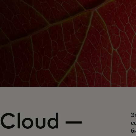
 Cloud —
Э
с
б