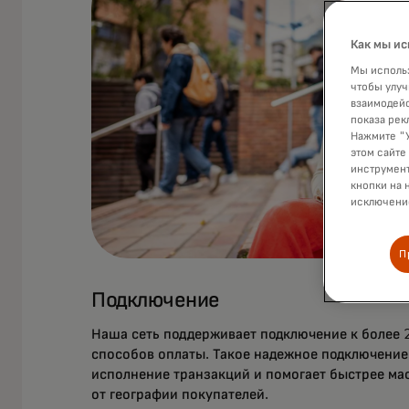
Как мы ис
Мы использ
чтобы улуч
взаимодейс
показа рек
Нажмите "У
этом сайте
инструмент
кнопки на 
исключение
П
Подключение
Наша сеть поддерживает подключение к более 
способов оплаты. Такое надежное подключение
исполнение транзакций и помогает быстрее ма
от географии покупателей.