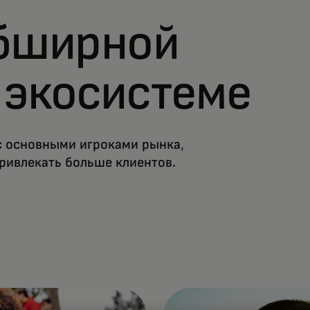
обширной
 экосистеме
с основными игроками рынка,
ривлекать больше клиентов.