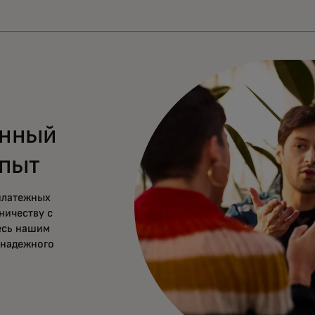
енный
опыт
платежных
ничеству с
есь нашим
 надежного