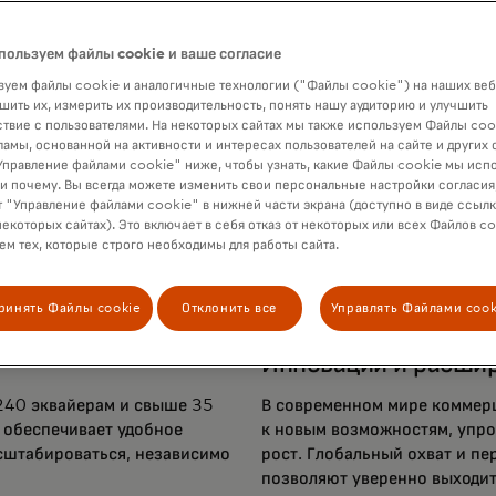
пользуем файлы cookie и ваше согласие
уем файлы cookie и аналогичные технологии ("Файлы cookie") на наших веб
шить их, измерить их производительность, понять нашу аудиторию и улучшить
твие с пользователями. На некоторых сайтах мы также используем Файлы coo
ламы, основанной на активности и интересах пользователей на сайте и других 
правление файлами cookie" ниже, чтобы узнать, какие Файлы cookie мы исп
 и почему. Вы всегда можете изменить свои персональные настройки согласия
 "Управление файлами cookie" в нижней части экрана (доступно в виде ссыл
некоторых сайтах). Это включает в себя отказ от некоторых или всех Файлов co
м тех, которые строго необходимы для работы сайта.
ринять Файлы cookie
Отклонить все
Управлять Файлами cook
Инновации и расши
240 эквайерам и свыше 35
В современном мире коммерц
 обеспечивает удобное
к новым возможностям, упро
сштабироваться, независимо
рост. Глобальный охват и 
позволяют уверенно выходит