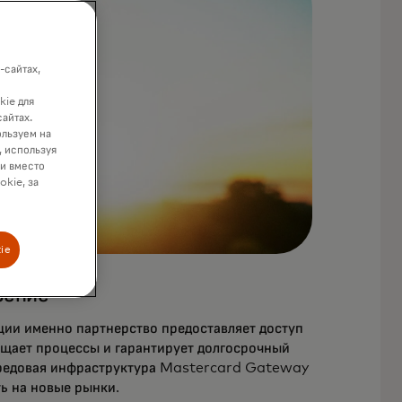
-сайтах,
kie для
сайтах.
ользуем на
, используя
ки вместо
okie, за
ie
рение
ии именно партнерство предоставляет доступ
щает процессы и гарантирует долгосрочный
передовая инфраструктура Mastercard Gateway
ь на новые рынки.