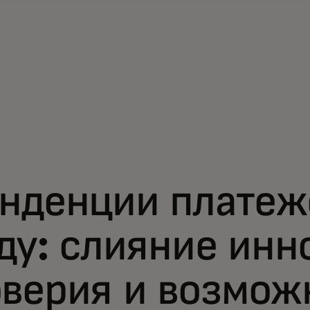
енденции платеж
ду: слияние инн
оверия и возмож