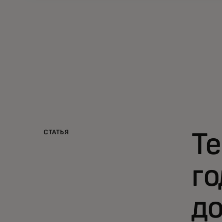
СТАТЬЯ
Т
го
д