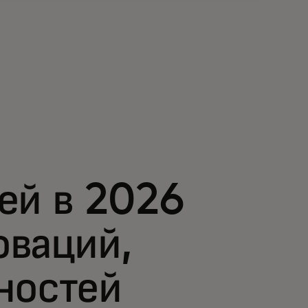
ей в 2026
оваций,
ностей