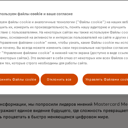
рговли, поскольку опираются на безопасную среду, обеспеч
язан с необходимостью в персонализированном взаимодейств
пользуем файлы cookie и ваше согласие
м предугадывать потребности клиентов и предоставлять еди
уем файлы cookie и аналогичные технологии ("Файлы cookie") на наших веб
шить их, измерить их производительность, понять нашу аудиторию и улучшить
ю эру: решения будут основаны на автономной аналитике и 
твие с пользователями. На некоторых сайтах мы также используем Файлы coo
ешательства. Эти инновации опираются на те же возможности
ламы, основанной на активности и интересах пользователей на сайте и других 
льков, что формирует цикл доверия и эффективности.
правление файлами cookie" ниже, чтобы узнать, какие Файлы cookie мы исп
 и почему. Вы всегда можете изменить свои персональные настройки согласия
 "Управление файлами cookie" в нижней части экрана (доступно в виде ссыл
глобальный масштаб сочетается с гиперлокальной актуальнос
некоторых сайтах). Это включает в себя отказ от некоторых или всех Файлов co
орпоративных продавцов, суперприложения или встроенные 
м тех, которые строго необходимы для работы сайта.
Merchant Cloud и стратегическими партнерствами, которые
ринять Файлы cookie
Отклонить все
Управлять Файлами cook
е, в котором каждый бизнес сможет превратить сложность в
ансформации, мы попросили лидеров мнений Mastercard Mer
отражают единое видение будущего, где сложность превращае
ь процветать в быстро меняющемся цифровом мире.