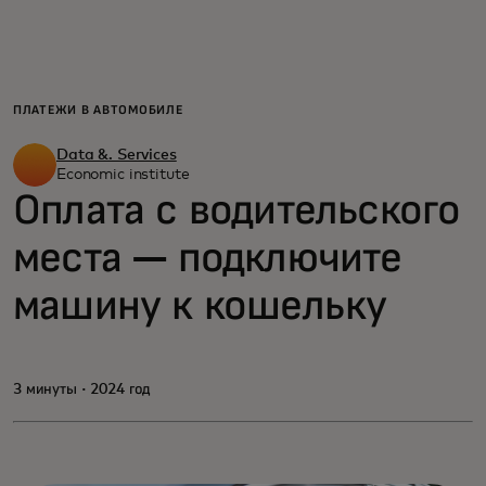
Для вас
Для бизнеса
ПЛАТЕЖИ В АВТОМОБИЛЕ
Data &. Services
Для всего мира
Economic institute
Оплата с водительского
места — подключите
Для новаторов
машину к кошельку
Новости и тренды
3 минуты · 2024 год