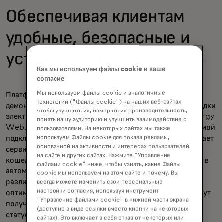
Обеспечивая клиентам
удобные, безопасные и
устойчивые платежи
Как мы используем файлы cookie и ваше
согласие
Мы используем файлы cookie и аналогичные
Платформа Vodafone Digital Asset Broker
технологии ("Файлы cookie") на наших веб-сайтах,
демонстрируется в рамках передового испытания зарядки
чтобы улучшить их, измерить их производительность,
электромобилей благодаря нашему партнерству с Energy
понять нашу аудиторию и улучшить взаимодействие с
Web. Разработанная для работы с растущей экосистемой
пользователями. На некоторых сайтах мы также
используем Файлы cookie для показа рекламы,
подключенных транспортных средств, DAB обеспечивает
основанной на активности и интересах пользователей
сервис с единым приложением и интегрированным
на сайте и других сайтах. Нажмите "Управление
кошельком, т. е. универсальное решение для платежей в
файлами cookie" ниже, чтобы узнать, какие Файлы
автомобиле, сокращая количество приложений для
cookie мы используем на этом сайте и почему. Вы
различных зарядных станций и компаний и упрощая
всегда можете изменить свои персональные
настройки согласия, используя инструмент
оптимизацию маршрутов и затрат. Автомобилисты могут
"Управление файлами cookie" в нижней части экрана
получать информацию в режиме реального времени о
(доступно в виде ссылки вместо кнопки на некоторых
статусе и совместимости ближайшей доступной точки
сайтах). Это включает в себя отказ от некоторых или