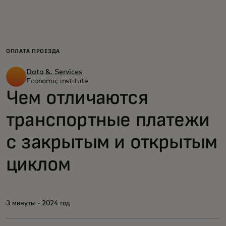
Для вас
Для бизнеса
ОПЛАТА ПРОЕЗДА
Data &. Services
Для всего мира
Economic institute
Чем отличаются
транспортные платежи
Для новаторов
с закрытым и открытым
Новости и тренды
циклом
3 минуты · 2024 год