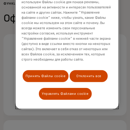
используем Файлы cookie для показа рекламы,
ФУНКЦИИ
основанной на активности и интересах пользователей
на сайте и других сайтах. Нажмите "Управление
Офлайн-функции
файлами cookie" ниже, чтобы узнать, какие Файлы
cookie мы используем на этом сайте и почему. Вы
всегда можете изменить свои персональные
настройки согласия, используя инструмент
"Управление файлами cookie" в нижней части экрана
(доступно в виде ссылки вместо кнопки на некоторых
сайтах). Это включает в себя отказ от некоторых или
всех Файлов cookie, за исключением тех, которые
строго необходимы для работы сайта.
Транспортные платежи с закрытым
циклом
Принять Файлы cookie
Отклонить все
Может работать.
Управлять Файлами cookie