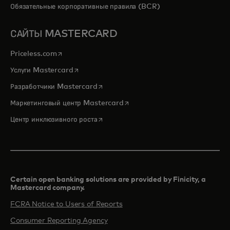
Обязательные корпоративные правила (BCR)
САЙТЫ MASTERCARD
opens in a new tab
Priceless.com
opens in a new tab
Услуги Mastercard
opens in a new tab
Разработчики Mastercard
opens in a new tab
Маркетинговый центр Mastercard
opens in a new tab
Центр инклюзивного роста
Certain open banking solutions are provided by Finicity, a
Mastercard company.​
FCRA Notice to Users of Reports
Consumer Reporting Agency