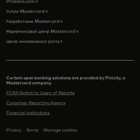
opens in a new tab
Priceless.com
opens in a new tab
Услуги Mastercard
opens in a new tab
Разработчики Mastercard
opens in a new tab
Маркетинговый центр Mastercard
opens in a new tab
Центр инклюзивного роста
Certain open banking solutions are provided by Finicity, a
Mastercard company.​
FCRA Notice to Users of Reports
Consumer Reporting Agency
Financial Institutions
Privacy
Terms
Manage cookies