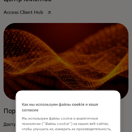
opens in a new tab
Access Client Hub
Как мы используем файлы cookie и ваше
Портал разработчика
согласие
Мы используем файлы cookie и аналогичные
opens in a new tab
технологии ("Файлы cookie") на наших веб-сайтах,
Доступ к порталу разработчиков
чтобы улучшить их, измерить их производительность,