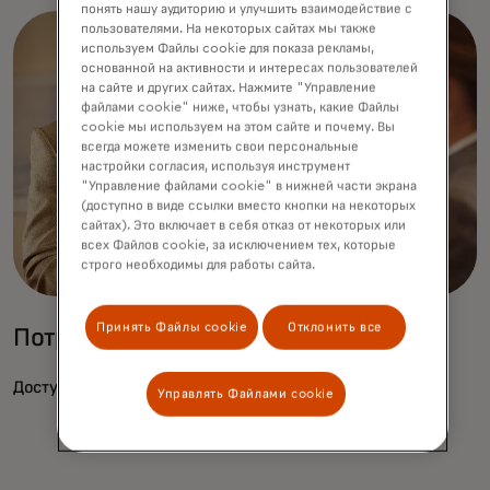
понять нашу аудиторию и улучшить взаимодействие с
пользователями. На некоторых сайтах мы также
используем Файлы cookie для показа рекламы,
основанной на активности и интересах пользователей
на сайте и других сайтах. Нажмите "Управление
файлами cookie" ниже, чтобы узнать, какие Файлы
cookie мы используем на этом сайте и почему. Вы
всегда можете изменить свои персональные
настройки согласия, используя инструмент
"Управление файлами cookie" в нижней части экрана
(доступно в виде ссылки вместо кнопки на некоторых
сайтах). Это включает в себя отказ от некоторых или
всех Файлов cookie, за исключением тех, которые
строго необходимы для работы сайта.
Принять Файлы cookie
Отклонить все
Потребительский портал
opens in a new tab
Доступ к потребительскому порталу
Управлять Файлами cookie