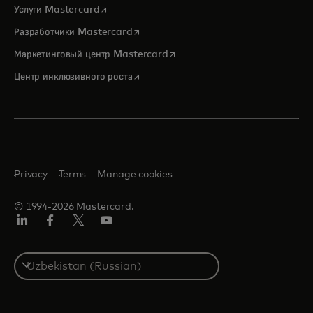
opens in a new tab
Услуги Mastercard
opens in a new tab
Разработчики Mastercard
opens in a new tab
Маркетинговый центр Mastercard
opens in a new tab
Центр инклюзивного роста
Privacy
Terms
Manage cookies
© 1994-2026 Mastercard.
LinkedIn
Facebook
Twitter/X
Youtube
Select
a
country