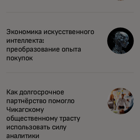
opens in a new tab
Экономика искусственного
интеллекта:
преобразование опыта
покупок
opens in a new tab
Как долгосрочное
партнёрство помогло
Чикагскому
общественному трасту
использовать силу
аналитики