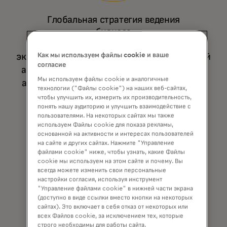
Глобальная стратегия ведения
бизнеса
Как мы используем файлы cookie и ваше
экспертиза в области платежей, рыночной
согласие
аналитики и инсайтов, необходимых для
Мы используем файлы cookie и аналогичные
адаптации ресурсов в интересах вашего
технологии ("Файлы cookie") на наших веб-сайтах,
бизнеса.
чтобы улучшить их, измерить их производительность,
понять нашу аудиторию и улучшить взаимодействие с
пользователями. На некоторых сайтах мы также
используем Файлы cookie для показа рекламы,
основанной на активности и интересах пользователей
на сайте и других сайтах. Нажмите "Управление
файлами cookie" ниже, чтобы узнать, какие Файлы
cookie мы используем на этом сайте и почему. Вы
всегда можете изменить свои персональные
настройки согласия, используя инструмент
"Управление файлами cookie" в нижней части экрана
Комплексное партнёрство
(доступно в виде ссылки вместо кнопки на некоторых
сайтах). Это включает в себя отказ от некоторых или
всех Файлов cookie, за исключением тех, которые
Это ставит приоритет на ваши цели,
строго необходимы для работы сайта.