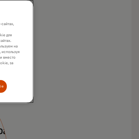
-сайтах,
kie для
сайтах.
ользуем на
, используя
ки вместо
okie, за
ie
фари