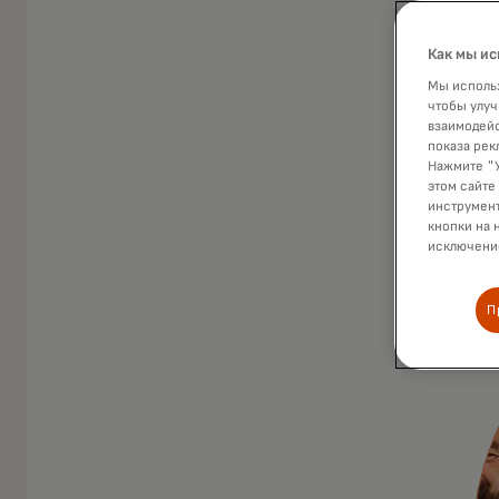
Как мы ис
Мы использ
чтобы улуч
взаимодейс
показа рек
Нажмите "У
этом сайте
инструмент
кнопки на 
исключение
П