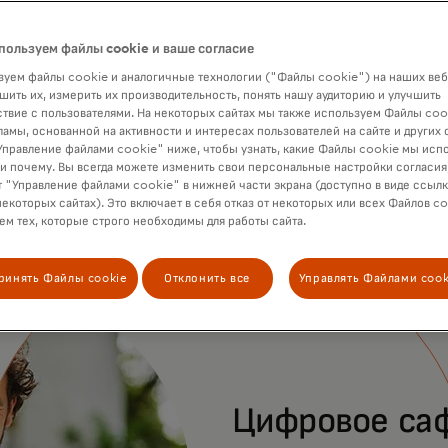
пользуем файлы cookie и ваше согласие
уем файлы cookie и аналогичные технологии ("Файлы cookie") на наших веб
шить их, измерить их производительность, понять нашу аудиторию и улучшить
твие с пользователями. На некоторых сайтах мы также используем Файлы coo
ламы, основанной на активности и интересах пользователей на сайте и других 
правление файлами cookie" ниже, чтобы узнать, какие Файлы cookie мы исп
 и почему. Вы всегда можете изменить свои персональные настройки согласия
 "Управление файлами cookie" в нижней части экрана (доступно в виде ссыл
некоторых сайтах). Это включает в себя отказ от некоторых или всех Файлов co
м тех, которые строго необходимы для работы сайта.
ринять Файлы cookie
Отклонить все
Управлять Файлами cook
Цифровое са