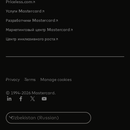
opens in a new tab
Priceless.com
opens in a new tab
Услуги Mastercard
opens in a new tab
Разработчики Mastercard
opens in a new tab
Маркетинговый центр Mastercard
opens in a new tab
Центр инклюзивного роста
Privacy
Terms
Manage cookies
© 1994-2026 Mastercard.
LinkedIn
Facebook
Twitter/X
Youtube
Select
a
country