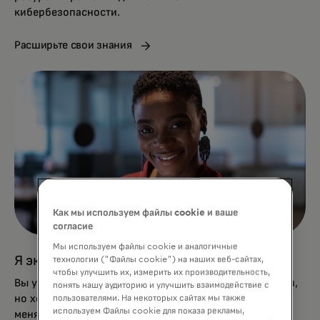
кибербезопасности.
Расширьте свои знания
Как мы используем файлы cookie и ваше
согласие
Мы используем файлы cookie и аналогичные
Я эксперт и хочу быть на шаг впереди
технологии ("Файлы cookie") на наших веб-сайтах,
чтобы улучшить их, измерить их производительность,
Вы уже внедрили лучшие меры по кибербезопасности,
понять нашу аудиторию и улучшить взаимодействие с
но хотите повысить протоколы защиты из-за
пользователями. На некоторых сайтах мы также
используем Файлы cookie для показа рекламы,
меняющихся рисков. Mastercard поможет в этом.