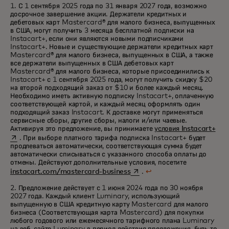
1. С 1 сентября 2025 года по 31 января 2027 года, возможно
досрочное завершение акции. Держатели кредитных и
дебетовых карт Mastercard® для малого бизнеса, выпущенных
в США, могут получить 3 месяца бесплатной подписки на
Instacart+, если они являются новыми подписчиками
Instacart+. Новые и существующие держатели кредитных карт
Mastercard® для малого бизнеса, выпущенных в США, а также
все держатели выпущенных в США дебетовых карт
Mastercard® для малого бизнеса, которые присоединились к
Instacart+ с 1 сентября 2025 года, могут получить скидку $20
на второй подходящий заказ от $10 и более каждый месяц.
Необходимо иметь активную подписку Instacart+, оплаченную
соответствующей картой, и каждый месяц оформлять один
подходящий заказ Instacart. К доставке могут применяться
сервисные сборы, другие сборы, налоги и/или чаевые.
ope
Активируя это предложение, вы принимаете
условия Instacart+
. При выборе платного тарифа подписка Instacart+ будет
продлеваться автоматически, соответствующая сумма будет
автоматически списываться с указанного способа оплаты до
отмены. Действуют дополнительные условия, посетите
opens in a new tab
instacart.com/mastercard-business
.
↩
2. Предложение действует с 1 июня 2024 года по 30 ноября
2027 года. Каждый клиент Luminary, использующий
выпущенную в США кредитную карту Mastercard для малого
бизнеса (Соответствующая карта Mastercard) для покупки
любого годового или ежемесячного тарифного плана Luminary