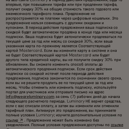
на веб-сайте Luminary в период действия предложения, будь то
впервые, при повышении тарифа или при продлении тарифа,
получит скидку 30% на общую стоимость такого годового или
ежемесячного тарифного плана. Предложение не
распространяется на платежи через цифровые кошельки. Это
предложение нельзя совмещать с другими скидками и
купонами. В период действия предложения ваша подписка со
скидкой будет автоматически продлена в конце года или месяца
подписки. Ваша подписка будет автоматически продлеваться по
текущей цене за год или месяц со скидкой 30%, если ваша
указанная карта по-прежнему является Соответствующей
картой Mastercard. Если вы измените карту в системе и она
не будет Соответствующей
картой Mastercard или будет
другого типа кредитной карты, вы не получите скидку 30% при
обновлении. Вы сможете изменить способ оплаты до
автоматического продления подписки. Если срок действия
подписки со скидкой истечет после периода действия
предложения, подписка закончится по окончании своего срока,
если вы не решите продлить ее по
текущей
цене за год или
месяц. Чтобы отменить или изменить подписку, используйте
портал для участников или отправьте письмо на адрес
info@weareluminary.com
за семь (7) рабочих дней до начала
следующего расчетного периода. Luminary НЕ вернет средства,
если с вас списали оплату, а затем вы изменили или отменили
тарифный план. Активируя это предложение, вы принимаете
полные условия Luminary; изучите дополнительные условия по
opens in a new tab
ссылке
. Предложение может быть изменено без
ope
уведомления. Полные условия предложения доступны по
ссылке