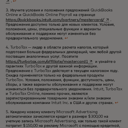
.
↩
3. Изучите условия и положения предложений QuickBooks
Online и QuickBooks Online Payroll на странице
opens in a n
https://quickbooks.intuit.com/partners/mastercard/
.
Предложение доступно только для новых клиентов. Условия,
положения, цены, специальные функции и варианты
обслуживания и поддержки могут изменяться без
предварительного уведомления.
↩
4. TurboTax — лидер в области расчета налогов, который
подготовил больше федеральных деклараций, чем любой другой
поставщик аналогичных услуг. Посетите
opens in a new tab
https://turbotax.com/affiliate/mastercard1
и узнайте о
гарантиях TurboTax и другой важной информации.
Предложение с TurboTax действует в текущем налоговом году.
Скидка применяется только на федеральные продукты
TurboTax. Условия, положения, функции, доступность, цены,
сборы, а также варианты обслуживания и поддержки могут
изменяться без предварительного уведомления. Intuit, TurboTax
и TurboTax Online, помимо прочих, являются
зарегистрированными товарными знаками и/или знаками
обслуживания компании Intuit Inc. в США и других странах.
↩
5. Каждому новому клиенту Microsoft Advertising
автоматически зачисляется кредит в размере $300,00 на
учетную запись Microsoft Advertising, как только такой клиент
потратит $150,00 на рекламу Microsoft с помощью кредитной,