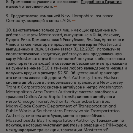
8. Применяются условия и исключения.
Подробнее о Гарантии
нулевой ответственности
.
↩
9. Предоставлено компанией New Hampshire Insurance
Company, входящей в состав AIG.
↩
10. Действительно только для лиц, имеющих кредитные или
дебетовые карты Mastercard, выпущенные в США, Мексике,
Пуэрто-Рико, Доминиканской Республике, Ямайке, Аргентине и
Чили, а также некоторые предоплаченные карты Mastercard,
выпущенных в США
. Заканчивается 31.12.2025. Используйте
соответствующую кредитную, дебетовую или предоплаченную
карту Mastercard для бесконтактной покупки в общественном
транспорте (при входе) и совершите бесконтактные транзакции
на сумму не менее $10 в течение любого календарного месяца и
получить кредит в размере $2,50. Общественный транспорт —
это система железной дороги Port Authority
Trans-Hudson;
система автобусов и легкорельсового транспорта New Jersey
Transit Corporation; система автобусов и метро Washington
Metropolitan Area Transit Authority; система автобусов и
трамваев Dallas Area Rapid Transit; система автобусов и
метро Chicago Transit Authority, Pace Suburban Bus,
Miami-Dade
County Department of Transportation and
Public Works и Southeastern Pennsylvania Transportation
Authority; система автобусов, метро и троллейбусов
Massachusetts Bay Transportation Authority. Транзакции по
покупке, в которых участвуют дебетовые операции с PIN-кодом,
международные транзакции, транзакции Mastercard®