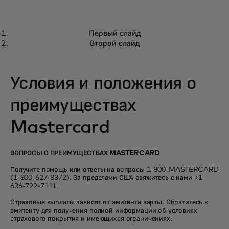
WORLD ELITE MASTERCARD FOR BUSINESS®
Первый слайд
Для любого бизнеса в любой точке
Подробнее
Второй слайд
мира
Условия и положения о
преимуществах
Mastercard
ВОПРОСЫ О ПРЕИМУЩЕСТВАХ MASTERCARD
Получите помощь или ответы на вопросы 1-800-MASTERCARD
(1-800-627-8372). За пределами США свяжитесь с нами +1-
636-722-7111.
Страховые выплаты зависят от эмитента карты. Обратитесь к
эмитенту для получения полной информации об условиях
страхового покрытия и имеющихся ограничениях.