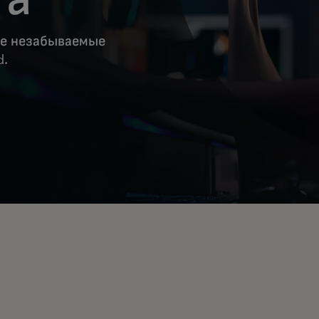
те незабываемые
d.