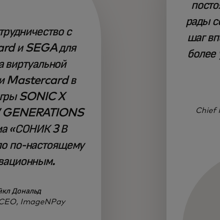
посто
рады с
трудничество с
шаг вп
rd и SEGA для
более 
а виртуальной
и Mastercard в
игры SONIC X
Chief 
GENERATIONS
ма «СОНИК 3 В
ло по-настоящему
вационным.
йкл Дональд
 CEO, ImageNPay