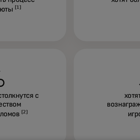
[1]
люты
%
столкнутся с
хотя
еством
вознаграж
[2]
зломов
игр