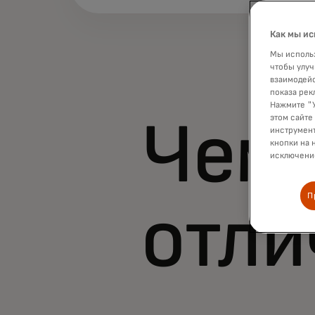
Как мы ис
Мы использ
чтобы улуч
взаимодейс
показа рек
Нажмите "У
этом сайте
Чем
инструмент
кнопки на 
исключение
П
отли