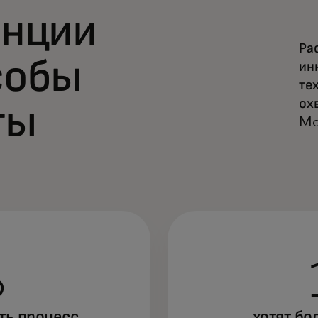
енции
Ра
собы
ин
те
ох
ты
Ma
%
ть процесс
хотят бо