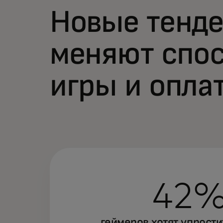
Новые тенд
меняют спо
игры и опла
42
геймеров хотят упрости