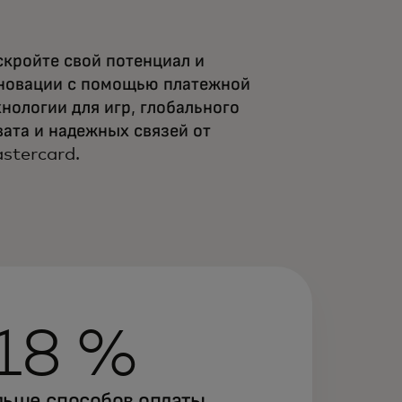
скройте свой потенциал и
новации с помощью платежной
хнологии для игр, глобального
вата и надежных связей от
stercard.
18 %
льше способов оплаты