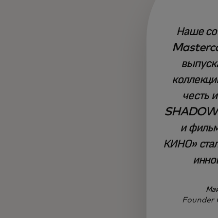
Наше со
Masterca
выпуск
коллекци
честь 
SHADOW 
и филь
КИНО» ста
инно
Ма
Founder