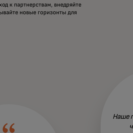
од к партнерствам, внедряйте
ывайте новые горизонты для
Наше п
ч