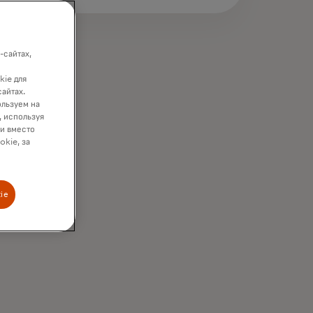
-сайтах,
kie для
сайтах.
ользуем на
, используя
ки вместо
okie, за
ie