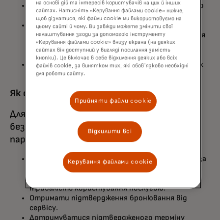
на основі дій та інтересів користувачів на цих й інших
Гостям надається можливість безкоштовного
сайтах. Натисніть «Керування файлами cookie» нижче,
паркування максимальним строком 3 доби.
щоб дізнатися, які файли cookie ми використовуємо на
У разі перевищення безкоштовного періоду
цьому сайті й чому. Ви завжди можете змінити свої
подальше користування паркінгом оплачується
налаштування згоди за допомогою інструменту
«Керування файлами cookie» внизу екрана (на деяких
відповідно до чинного тарифу — 350 грн за
сайтах він доступний у вигляді посилання замість
кожну наступну добу.
кнопки). Це включає в себе відхилення деяких або всіх
Паркування здійснюється за наявності вільних
файлів cookie, за винятком тих, які обов'язково необхідні
місць та підтвердженого бронювання.
для роботи сайту.
Як скористатися пропозицією:
Прийняти файли cookie
Для користування послугою
безкоштовного довгострокового
Відхилити всі
паркування гостю необхідно:
Забронювати послугу на сайті не пізніше ніж за
Керування файлами cookie
24 години до запланованого заїзду на паркінг,
вказавши дату та час прибуття, а також
тривалість користування послугою.
Отримати підтвердження бронювання від
сервісу.
Дотримуватися підтвердженого терміну