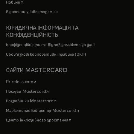
opens in a new tab
Новини
opens in a new tab
Відносини з інвесторами
ЮРИДИЧНА ІНФОРМАЦІЯ ТА
КОНФІДЕНЦІЙНІСТЬ
Конфіденційність та відповідальність за дані
Обов'язкові корпоративні правила (ОКП)
САЙТИ MASTERCARD
opens in a new tab
Priceless.com
opens in a new tab
Послуги Mastercard
opens in a new tab
Розробники Mastercard
opens in a new tab
Маркетинговий центр Mastercard
opens in a new tab
Центр інклюзивного зростання