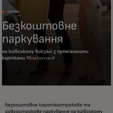
ПАРКІНГ
Безкоштовне
паркування
на київському вокзалі з преміальними
картками Mastercard
Безкоштовне короткострокове та
довгострокове паркування на київському