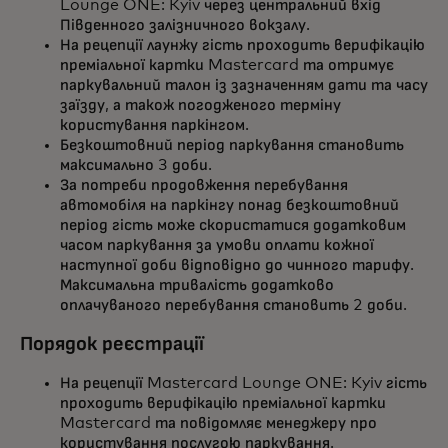
Lounge ONE: Kyiv через центральний вхід
Південного залізничного вокзалу.
На рецепції лаунжу гість проходить верифікацію
преміальної картки Mastercard та отримує
паркувальний талон із зазначенням дати та часу
заїзду, а також погодженого терміну
користування паркінгом.
Безкоштовний період паркування становить
максимально 3 доби.
За потреби продовження перебування
автомобіля на паркінгу понад безкоштовний
період гість може скористатися додатковим
часом паркування за умови оплати кожної
наступної доби відповідно до чинного тарифу.
Максимальна тривалість додатково
оплачуваного перебування становить 2 доби.
Порядок реєстрації
На рецепції Mastercard Lounge ONE: Kyiv гість
проходить верифікацію преміальної картки
Mastercard та повідомляє менеджеру про
користування послугою паркування.