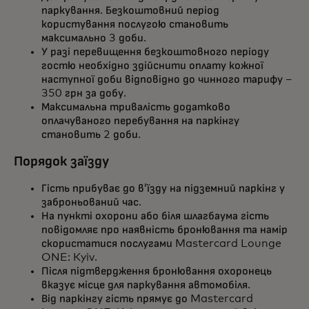
паркування. Безкоштовний період
користування послугою становить
максимально 3 доби.
У разі перевищення безкоштовного періоду
гостю необхідно здійснити оплату кожної
наступної доби відповідно до чинного тарифу –
350 грн за добу.
Максимальна тривалість додатково
оплачуваного перебування на паркінгу
становить 2 доби.
Порядок заїзду
Гість прибуває до в’їзду на підземний паркінг у
заброньований час.
На пункті охорони або біля шлагбаума гість
повідомляє про наявність бронювання та намір
скористатися послугами Mastercard Lounge
ONE: Kyiv.
Після підтвердження бронювання охоронець
вказує місце для паркування автомобіля.
Від паркінгу гість прямує до Mastercard