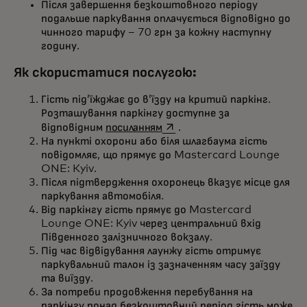
Після завершення безкоштовного періоду
подальше паркування оплачується відповідно до
чинного тарифу – 70 грн за кожну наступну
годину.
Як скористатися послугою:
Гість під’їжджає до в’їзду на критий паркінг.
Розташування паркінгу доступне за
opens in a new tab
відповідним
посиланням
.
На пункті охорони або біля шлагбаума гість
повідомляє, що прямує до Mastercard Lounge
ONE: Kyiv.
Після підтвердження охоронець вказує місце для
паркування автомобіля.
Від паркінгу гість прямує до Mastercard
Lounge ONE: Kyiv через центральний вхід
Південного залізничного вокзалу.
Під час відвідування лаунжу гість отримує
паркувальний талон із зазначенням часу заїзду
та виїзду.
За потреби продовження перебування на
паркінгу понад безкоштовний період гість може