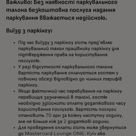
Важливо: Без наявності паркувального
талона безкоштовна послуга надання
паркування вважається недійсною.
Виїзд з паркінгу:
Під час виїзду з паркінгу гість пред’являє
паркувальний талон працівнику паркінгу для
підтвердження права на користування
послугою.
У разі відсутності паркувального талона
вартість паркування сплачується гостем у
повному обсязі відповідно до чинних тарифів
паркінгу.
Якщо фактичний час перебування на паркінгу
перевищує зазначений в талоні, гостю
необхідно здійснити оплату додаткового часу
користування послугою. Вартість послуги
становить 70 грн за кожну наступну годину,
але не більше ніж за 2 додаткові години.
Для проведення оплати гість може звернутися
до Mastercard Lounge ONE: Kyiv або