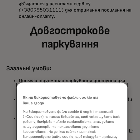
зв’язатися з агентами сервісу
(+380985031111) для отримання посилання на
онлайн-оплату.
Довгострокове
паркування
Загальні умови:
Послуга підземного паркування доступна для
гостей Mastercard Lounge ONE: Kyiv –
власників преміальних карток Mastercard.
Як ми використовуємо файли cookie та
Користування паркінгом можливе лише за умови
ваша згода
попереднього бронювання місця через
сайт
opens in a new tab
сервісу.
Ми використовуємо файли cookie й подібні технології
(«Cookies») на наших вебсайтах, щоб покращувати їхню
Для підтвердження права на користування
роботу, вимірювати їхню ефективність, аналізувати
послугою гостю необхідно отримати
нашу аудиторію та покращувати зручність
паркувальний талон у Mastercard Lounge ONE:
користування. На деяких сайтах ми також
Kyiv.
використовуємо файли cookie, щоб показувати рекламу