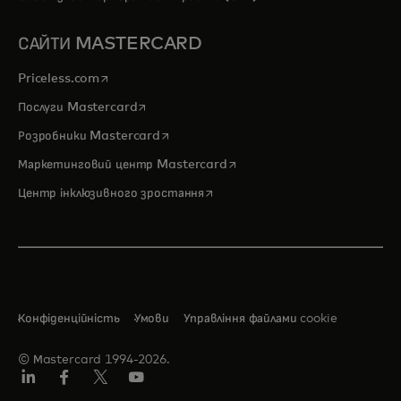
САЙТИ MASTERCARD
opens in a new tab
Priceless.com
opens in a new tab
Послуги Mastercard
opens in a new tab
Розробники Mastercard
opens in a new tab
Маркетинговий центр Mastercard
opens in a new tab
Центр інклюзивного зростання
Конфіденційність
Умови
Управління файлами cookie
© Мastercard 1994-2026.
LinkedIn
Фейсбук
Твіттер/X
Ютуб