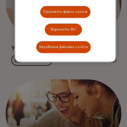
Прийняти файли cookie
Відхилити всі
Усі пропозиції та акції
Керування файлами cookie
Переглянути всі