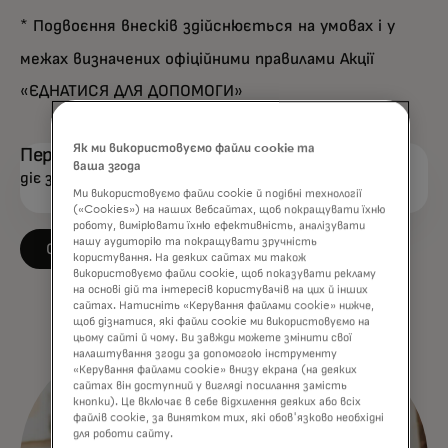
* Подвоєння внесків здійснюється на умовах і у
межах визначених офіційними правилами Акції
«ЄДНАТИСЯ ДЛЯ ДОПОМОГИ»
Як ми використовуємо файли cookie та
Період пропозиції:
ваша згода
діє з 3 квітня по 30 червня 2023 року.
Ми використовуємо файли cookie й подібні технології
(«Cookies») на наших вебсайтах, щоб покращувати їхню
роботу, вимірювати їхню ефективність, аналізувати
нашу аудиторію та покращувати зручність
Офіційні правила‎
користування. На деяких сайтах ми також
використовуємо файли cookie, щоб показувати рекламу
на основі дій та інтересів користувачів на цих й інших
сайтах. Натисніть «Керування файлами cookie» нижче,
щоб дізнатися, які файли cookie ми використовуємо на
цьому сайті й чому. Ви завжди можете змінити свої
налаштування згоди за допомогою інструменту
«Керування файлами cookie» внизу екрана (на деяких
сайтах він доступний у вигляді посилання замість
кнопки). Це включає в себе відхилення деяких або всіх
файлів cookie, за винятком тих, які обов'язково необхідні
для роботи сайту.