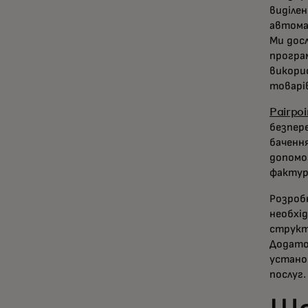
виділе
автома
Ми дос
програ
викори
товарі
Pairpoi
безпер
бачення
допомо
фактур
Розроб
необхі
структ
Додато
устано
послуг.