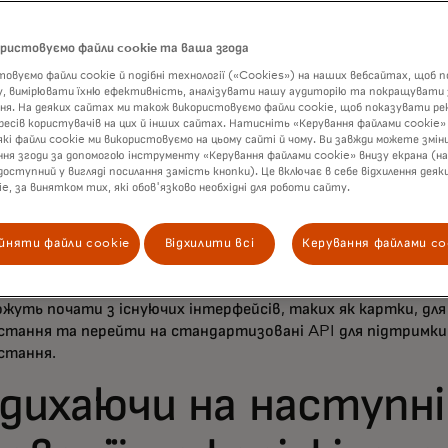
тів або цифрових валют центральних банків.
ористовуємо файли cookie та ваша згода
обудована на нашому приватному, безпечному блокчейні, п
альність технології з можливостями управління, відповідно
овуємо файли cookie й подібні технології («Cookies») на наших вебсайтах, щоб
у, вимірювати їхню ефективність, аналізувати нашу аудиторію та покращувати 
card, створюючи платформу для фінансових додатків наст
я. На деяких сайтах ми також використовуємо файли cookie, щоб показувати рек
ває більше можливостей та можливостей для здійснення тра
ресів користувачів на цих й інших сайтах. Натисніть «Керування файлами cookie»
их активів з балансом вашого банківського рахунку. Важл
які файли cookie ми використовуємо на цьому сайті й чому. Ви завжди можете змін
я згоди за допомогою інструменту «Керування файлами cookie» внизу екрана (на
ться на довірі. Щоб реалізувати весь потенціал технологі
доступний у вигляді посилання замість кнопки). Це включає в себе відхилення деяки
ціонізувати транскордонні платежі та платежі між підпри
ie, за винятком тих, які обов'язково необхідні для роботи сайту.
мо, що вона має бути безпечною, надійною та масштабова
чись на багаторічний досвід розробки мережевих можливост
йняти файли cookie
Відхилити всі
Керування файлами co
уємо їм прості способи застосування такого програмуванн
тів. Банкам не потрібно запускати новий блокчейн-реєстр 
жуть почати з існуючих інтерфейсів, таких як картки, для
стання та перейти на стандартизовані API для підтримки 
стання.
дихаючи на наступні