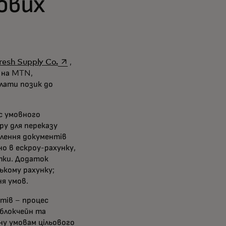
сових
 in a new tab
opens in a new tab
resh Supply Co.
,
у на MTN,
плати позик до
с умовного
у для переказу
млення документів
о в ескроу-рахунку,
тки. Додаток
ькому рахунку;
я умов.
тів – процес
 блокчейн та
у умовам цільового