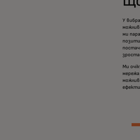
Що
У вибр
можливо
ми пар
позити
постача
зроста
Ми очік
мережа 
можлив
ефекти