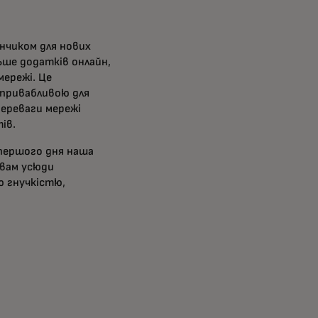
нчиком для нових
ьше додатків онлайн,
мережі. Це
 привабливою для
переваги мережі
ів.
 першого дня наша
твам усюди
ю гнучкістю,