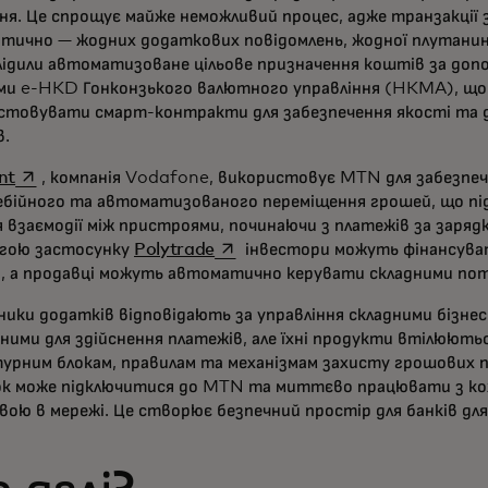
ння. Це спрощує майже неможливий процес, адже транзакції
тично — жодних додаткових повідомлень, жодної плутанин
лідили автоматизоване цільове призначення коштів за доп
ми e-HKD Гонконзького валютного управління (HKMA), що
стовувати смарт-контракти для забезпечення якості та 
в.
opens in a new tab
nt
, компанія Vodafone, використовує MTN для забезпеч
ебійного та автоматизованого переміщення грошей, що пі
 взаємодії між пристроями, починаючи з платежів за зарядк
opens in a new tab
гою застосунку
Polytrade
інвестори можуть фінансуват
, а продавці можуть автоматично керувати складними пот
ники додатків відповідають за управління складними бізне
дними для здійснення платежів, але їхні продукти втілюют
урним блокам, правилам та механізмам захисту грошових 
к може підключитися до MTN та миттєво працювати з к
вою в мережі. Це створює безпечний простір для банків дл