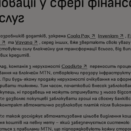
новації у сфері фінан
слуг
opens in a new tab
opens
розробників додатків, зокрема
Coala Pay,
Inveniam
,
F
opens in a new tab
opens in a new tab
n
та
Vayana
, серед інших, вже звертають свою уваг
стовуючи силу блокчейну для трансформації всього, від ви
вих кредитів.
opens in a new tab
лад, компанія з нерухомості
Coadjute
переносить проце
вання на блокчейн MTN, створюючи прозору інфраструктур
. При будь-якому продажу нерухомості очікування на офор
ривати тижнями. Тим часом, початковий внесок заблокован
окупець, ні продавець не можуть отримувати з нього відсо
e дозволяє покупцеві заблокувати гроші на своєму банківс
контракт автоматично розблоковує платіж після виконанн
te також досліджує автоматизоване цільове виділення кош
ння коштів на певну мету – який забезпечується системою
ється з правилами MTN, що підпорядковують кожну сторон