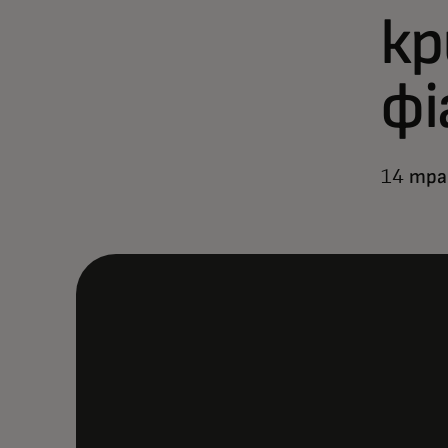
кр
ф
14 тра