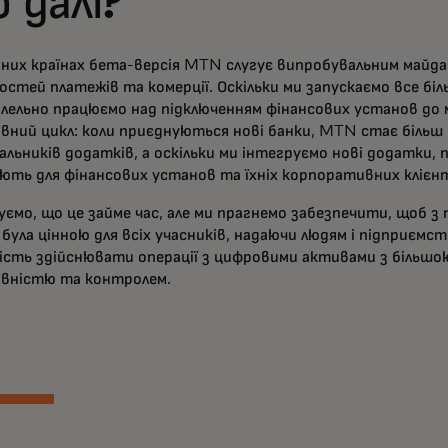
 далі?
аних країнах бета-версія MTN слугує випробувальним майда
стей платежів та комерції. Оскільки ми запускаємо все біл
алельно працюємо над підключенням фінансових установ до 
вний цикл: коли приєднуються нові банки, MTN стає більш
льників додатків, а оскільки ми інтегруємо нові додатки, 
ють для фінансових установ та їхніх корпоративних клієнт
уємо, що це займе час, але ми прагнемо забезпечити, щоб з
була цінною для всіх учасників, надаючи людям і підприємс
ість здійснювати операції з цифровими активами з більшо
вністю та контролем.