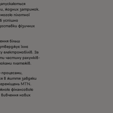
 запускаються
и, жодних затримок.
омогою пілотної
б успішно
доставки фізичних
ення більш
дтверджує їхнє
у електромобілів. За
и частину рахунків-
оками платежів.
с-процесами,
ься в життя завдяки
переміщень MTN.
ожною фінансовою
я вивчення нових