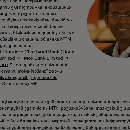
онує набір інструментів та
ртів для підтримки інноваційних
моделей у різних секторах,
стовуючи токенізовані банківські
и. Тепер, після місяців бета-
ання, включаючи перший у своєму
новаційний спринт
, обіцянка MTN
до здійснення.
і
Standard Chartered Bank (Hong
opens in a new tab
opens in a new tab
Limited
,
Mox Bank Limited
opens in a new tab
eara
ми проводимо пілотний
т
оплати токенізованої форми
вих кредитів за допомогою
зованих депозитів
.
нці минулого року ми завершили ще один пілотний проект у
онстрував здатність MTN розраховувати транзакції з ци
ючають децентралізовані додатки, а також завершили анал
лії. У всіх випадках наші мережеві стандарти та інфрастр
чили довірені транзакції на блокчейні з використанням то