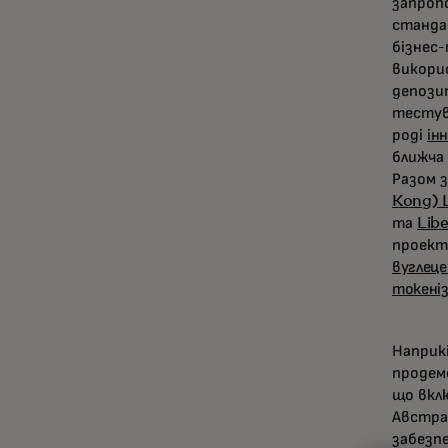
запроп
станда
бізнес-
викори
депозит
тестув
роді
ін
ближча 
Разом з
Kong) 
та
Lib
проек
вуглеце
токені
Наприкі
продем
що вкл
Австра
забезпе