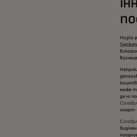
ін
по
Низка 
Senke
викори
вуглеце
Наприк
депону
коштів
може т
де ні п
Coadjut
смарт-
Coadju
виділе
поєдну