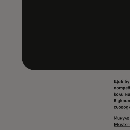
Щоб бу
потреб
коли м
відкрит
сьогод
Минуло
Master