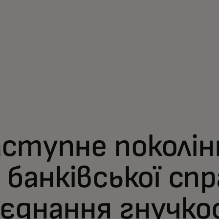
ступне поколін
і банківської спр
єднання гнучко