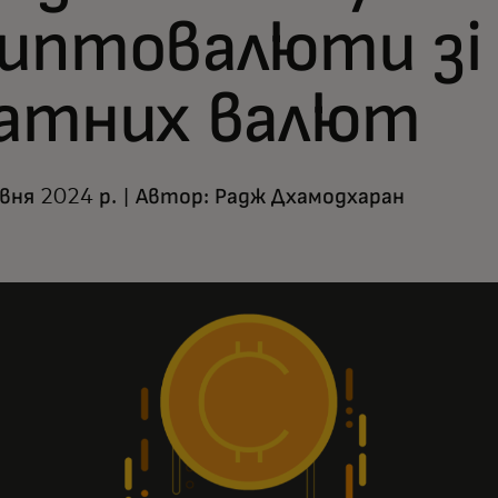
иптовалюти зі
іатних валют
вня 2024 р. | Автор: Радж Дхамодхаран