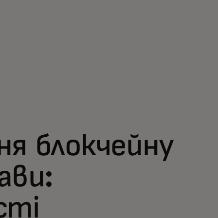
ня блокчейну
ави:
сті