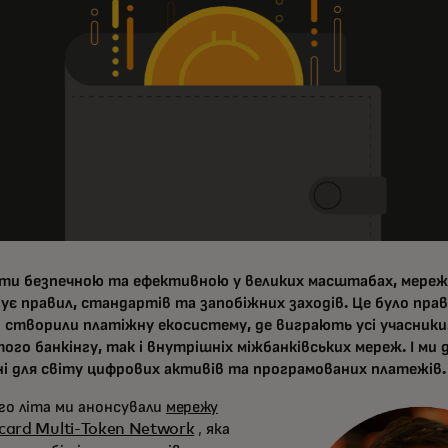
ти безпечною та ефективною у великих масштабах, мереж
ує правил, стандартів та запобіжних заходів. Це було пра
и створили платіжну екосистему, де виграють усі учасники
ого банкінгу, так і внутрішніх міжбанківських мереж. І ми
ні для світу цифрових активів та програмованих платежів.
го літа ми анонсували
мережу
card Multi-Token Network
, яка