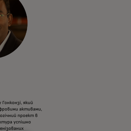
 Гонконзі, який
фровими активами,
огічний проект в
уктура успішно
кенізованих