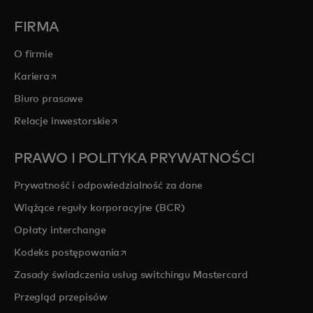
FIRMA
O firmie
opens in a new tab
Kariera
Biuro prasowe
opens in a new tab
Relacje inwestorskie
PRAWO I POLITYKA PRYWATNOŚCI
Prywatność i odpowiedzialność za dane
Wiążące reguły korporacyjne (BCR)
Opłaty interchange
opens in a new tab
Kodeks postępowania
Zasady świadczenia usług switchingu Mastercard
Przegląd przepisów