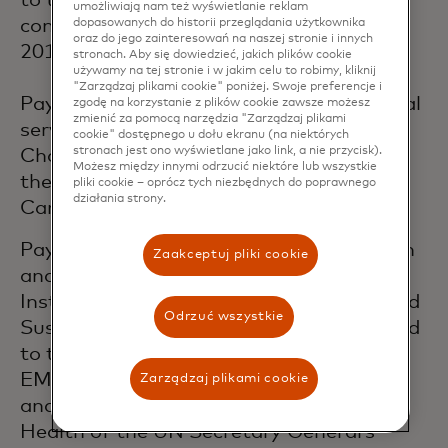
to the Clinton Global Initiative; she
umożliwiają nam też wyświetlanie reklam
continued in this role until CGI ceased in
dopasowanych do historii przeglądania użytkownika
oraz do jego zainteresowań na naszej stronie i innych
2016.
stronach. Aby się dowiedzieć, jakich plików cookie
używamy na tej stronie i w jakim celu to robimy, kliknij
"Zarządzaj plikami cookie" poniżej. Swoje preferencje i
Payal has extensive experience in financial
zgodę na korzystanie z plików cookie zawsze możesz
zmienić za pomocą narzędzia "Zarządzaj plikami
services as well. Prior to joining Standard
cookie" dostępnego u dołu ekranu (na niektórych
stronach jest ono wyświetlane jako link, a nie przycisk).
Chartered, she worked on the launch of
Możesz między innymi odrzucić niektóre lub wszystkie
the AT&T Universal Savings and Reward
pliki cookie – oprócz tych niezbędnych do poprawnego
działania strony.
Card for Citi.
Payal serves as a trustee for Women Win
Zaakceptuj pliki cookie
and is a fellow at the RSA and the
Institute for Corporate Responsibility and
Odrzuć wszystkie
Sustainability. In 2020, she was appointed
to the Advisory Group for the WE
EMPOWER G-7 program of UN Women
Zarządzaj plikami cookie
and the Working Group on Financial
Health of the UN Secretary General’s