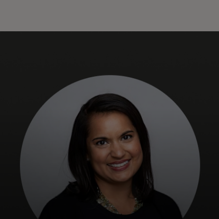
Dla Ciebie
Dla firm
Dla świata
Dla innowatorów
Aktualności i trendy