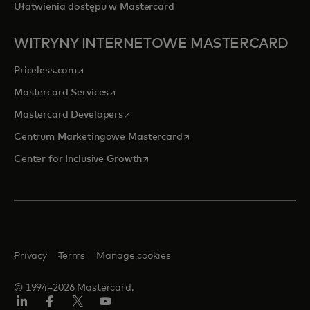
Ułatwienia dostępu w Mastercard
WITRYNY INTERNETOWE MASTERCARD
opens in a new tab
Priceless.com
opens in a new tab
Mastercard Services
opens in a new tab
Mastercard Developers
opens in a new tab
Centrum Marketingowe Mastercard
opens in a new tab
Center for Inclusive Growth
Privacy
Terms
Manage cookies
© 1994–2026 Mastercard.