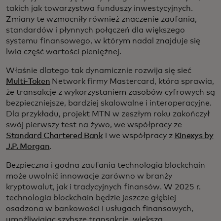
takich jak towarzystwa funduszy inwestycyjnych.
Zmiany te wzmocniły również znaczenie zaufania,
standardów i płynnych połączeń dla większego
systemu finansowego, w którym nadal znajduje się
lwia część wartości pieniężnej.
Właśnie dlatego tak dynamicznie rozwija się sieć
Multi-Token
Network firmy Mastercard, która sprawia,
że transakcje z wykorzystaniem zasobów cyfrowych są
bezpieczniejsze, bardziej skalowalne i interoperacyjne.
Dla przykładu, projekt MTN w zeszłym roku zakończył
swój pierwszy test na żywo, we współpracy ze
Standard Chartered Bank
i we współpracy z
Kinexys by
J.P. Morgan
.
Bezpieczna i godna zaufania technologia blockchain
może uwolnić innowacje zarówno w branży
kryptowalut, jak i tradycyjnych finansów. W 2025 r.
technologia blockchain będzie jeszcze głębiej
osadzona w bankowości i usługach finansowych,
umożliwiając szybsze transakcje, większą