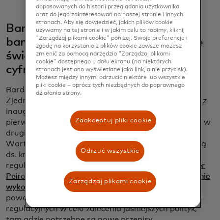
dopasowanych do historii przeglądania użytkownika
oraz do jego zainteresowań na naszej stronie i innych
stronach. Aby się dowiedzieć, jakich plików cookie
Bardziej przejrzyste zasady dają
używamy na tej stronie i w jakim celu to robimy, kliknij
"Zarządzaj plikami cookie" poniżej. Swoje preferencje i
bankom i innym instytucjom zielone
zgodę na korzystanie z plików cookie zawsze możesz
światło do przyjmowania aktywów
zmienić za pomocą narzędzia "Zarządzaj plikami
cookie" dostępnego u dołu ekranu (na niektórych
cyfrowych.
stronach jest ono wyświetlane jako link, a nie przycisk).
Możesz między innymi odrzucić niektóre lub wszystkie
pliki cookie – oprócz tych niezbędnych do poprawnego
Bardziej krypto-krytyczne stanowisko Stanów
działania strony.
Zjednoczonych zostało postawione na głowie wraz z
inauguracją prezydenta Trumpa, który obiecał być
Zaakceptuj pliki cookie
pierwszym "krypto-prezydentem". W szczególności, w
drugim pełnym dniu Trumpa, Komisja Papierów
Wartościowych i Giełd uruchomiła grupę zadaniową
Odrzuć wszystkie
ds. kryptowalut w celu opracowania własnych ram
regulacyjnych, kierowaną przez
komisarz SEC Hester
Peirce
, a dwa dni później prezydent wydał
zarządzenie
Zarządzaj plikami cookie
wykonawcze w sprawie aktywów cyfrowych
, które
powołało grupę roboczą kluczowych agencji
regulacyjnych w celu zalecenia jaśniejszych polityk,
tam gdzie potrzebne są nowe przepisy.