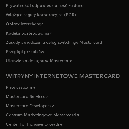
Prywatność i odpowiedzialność za dane
Wiążące reguły korporacyjne (BCR)
Opłaty interchange
opens in a new tab
Kodeks postępowania
Zasady świadczenia usług switchingu Mastercard
Przegląd przepisów
Ułatwienia dostępu w Mastercard
WITRYNY INTERNETOWE MASTERCARD
opens in a new tab
Priceless.com
opens in a new tab
Mastercard Services
opens in a new tab
Mastercard Developers
opens in a new tab
Centrum Marketingowe Mastercard
opens in a new tab
Center for Inclusive Growth