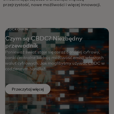
przejrzystość, nowe możliwości i więcej innowacji.
BLOCKCHAIN
Czym są CBDC? Niezbędny
przewodnik
Ponieważ świat staje się coraz bardziej cyfrowy,
banki centralne badają możliwość emisji własnych
walut cyfrowych. Jak moglibyśmy używać CBDC w
codziennym handlu?
Przeczytaj więcej