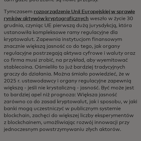
Tymczasem
rozporządzenie Unii Europejskiej w sprawie
rynków aktywów kryptograficznych
weszło w życie 30
grudnia, czyniąc UE pierwszą dużą jurysdykcją, która
ustanowiła kompleksowe ramy regulacyjne dla
kryptowalut. Zapewnia instytucjom finansowym
znacznie większą jasność co do tego, jak organy
regulacyjne postrzegają aktywa cyfrowe i waluty oraz
co firma musi zrobić, na przykład, aby wyemitować
stablecoina. Ośmieliło to już bardziej tradycyjnych
graczy do działania. Można śmiało powiedzieć, że w
2025 r. ustawodawcy i organy regulacyjne zapewnią
większą - jeśli nie krystaliczną - jasność. Być może jest
to bardziej apel niż prognoza: Większa jasność
zarówno co do zasad kryptowalut, jak i sposobu, w jaki
banki mogą uczestniczyć w publicznym systemie
blockchain, zachęci do większej liczby eksperymentów
z blockchainem, umożliwiając rozwój innowacji przy
jednoczesnym powstrzymywaniu złych aktorów.