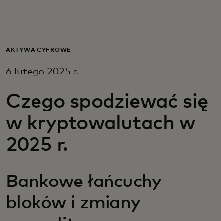
Dla Ciebie
Dla firm
AKTYWA CYFROWE
6 lutego 2025 r.
Dla świata
Czego spodziewać się
Dla innowatorów
w kryptowalutach w
2025 r.
Aktualności i trendy
Bankowe łańcuchy
bloków i zmiany