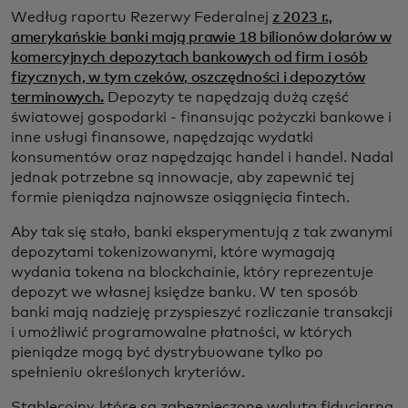
Według raportu Rezerwy Federalnej
z 2023 r.,
amerykańskie banki mają prawie 18 bilionów dolarów w
komercyjnych depozytach bankowych od firm i osób
fizycznych, w tym czeków, oszczędności i depozytów
terminowych.
Depozyty te napędzają dużą część
światowej gospodarki - finansując pożyczki bankowe i
inne usługi finansowe, napędzając wydatki
konsumentów oraz napędzając handel i handel. Nadal
jednak potrzebne są innowacje, aby zapewnić tej
formie pieniądza najnowsze osiągnięcia fintech.
Aby tak się stało, banki eksperymentują z tak zwanymi
depozytami tokenizowanymi, które wymagają
wydania tokena na blockchainie, który reprezentuje
depozyt we własnej księdze banku. W ten sposób
banki mają nadzieję przyspieszyć rozliczanie transakcji
i umożliwić programowalne płatności, w których
pieniądze mogą być dystrybuowane tylko po
spełnieniu określonych kryteriów.
Stablecoiny, które są zabezpieczone walutą fiducjarną