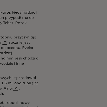
artę, kiedy natknął
 ten przypadł mu do
y Tebet, Rozak
topniu przyczyniają
opens in a new tab
on
rocznie jest
 do oceanu. Rzeka
ardziej
 new tab
na nim, jeśli chodzi o
odzie i inne
mowych i sprzedawał
,5 miliona rupii (92
opens in a new tab
ył
Alner
,
h.
et - dodali nowy