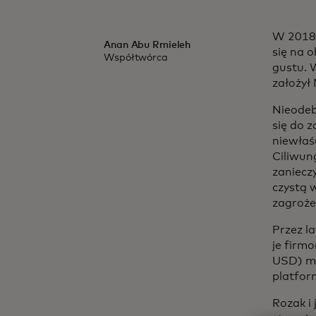
W 2018 
Anan Abu Rmieleh
się na 
Współtwórca
gustu. 
założył
Nieodeb
się do z
niewłaś
Ciliwun
zaniecz
czystą 
zagroże
Przez l
je firm
USD) mi
platfor
Rozak i