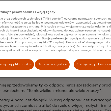
ń przychodów: sprzedaż produktów Alner's, artykułów co
i po detergenty. Zamiast być dostępne w jednorazowych 
niach, są one pakowane w pojemniki zwrotne, dzięki cz
tamy z plików cookie i Twojej zgody
pne cenowo, jak i przyjazne dla środowiska. Startup oferuj
ie oraz podobnych technologii ("Pliki cookie") używamy na naszych stronach, ab
 aby zachęcić konsumentów do zwrotu pustych opakowań,
ch efektywność, a także by lepiej poznawać odbiorców i zapewniać użytkownikom
dczas korzystania z witryny. Pliki cookie umożliwiają nam też wyświetlanie rek
e napełnić i sprzedać. Wprowadzając te nowe produkty, 
h do historii przeglądania użytkownika oraz do jego zainteresowań na naszej s
azę klientów, zmieniając sąsiadów z dostawców odpadów 
nach. Aby się dowiedzieć, jakich plików cookie używamy na tej stronie i w jakim c
tników gospodarki o obiegu zamkniętym.
rządzaj plikami cookie" poniżej. Swoje preferencje i zgodę na korzystanie z plikó
esz zmienić za pomocą narzędzia "Zarządzaj plikami cookie" dostępnego u doł
stronach jest ono wyświetlane jako link, a nie przycisk). Możesz między innymi o
 prawie połowa z 68 regularnych dostawców odpadów Mel
b wszystkie pliki cookie – oprócz tych niezbędnych do poprawnego działania stro
mi, kupującymi te produkty po niższych kosztach. Dodatk
ci 400 000 rupii (24 USD) miesięcznie może wydawać się ni
ceptuj pliki cookie
Odrzuć wszystkie
Zarządzaj plikami c
zrobił prawdziwą różnicę. W zeszłym roku 183 dolary zys
pozwoliły mu zabrać rodzinę na rzadkie wakacje do Puncak
 poza miastem.
iej sprzedawaliśmy tylko odpady. Teraz sprzedajemy prod
uśmiechem. "To niewielka zmiana, ale wiele znaczy".
racy Alnera jest dwojaki. Więcej odpadów jest zwracany
stywanych zamiast trafiać do rzek, a więcej małych firm
bez konieczności znaczącej zmiany swojej działalności. S