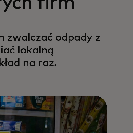
ych firm
m zwalczać odpady z
ać lokalną
kład na raz.