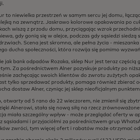
i.
ur to niewielka przestrzeń w samym sercu jej domu, łącząca
lejką na zewnątrz. Jaskrawo kolorowe opakowania po cuk
kach wiszą z przodu domu, przyciągając wzrok przechodni
iewa, gdy gonią się w alejce, podczas gdy sąsiedzi siedzą
drzwiach. Scena jest skromna, ale pełna życia - mieszanka
go ducha społeczności, która rozwija się pomimo wyzwań
e jak bank odpadów Rozaka, sklep Nur jest teraz częścią 
tym. Za pośrednictwem Alner pozyskuje produkty po niżs
eśnie zachęcając swoich klientów do zwrotu zużytych opa
ast tylko sprzedawać produkty, pomaga również zbierać o
ucha dostaw Alner, czyniąc jej sklep nieoficjalnym punkte
p, otwarty od 5 rano do 22 wieczorem, nie zmienił się zbytn
dzięki Alnerowi, stała się nową siłą na rzecz zrównoważon
ja miała szczególny wpływ - może przeglądać oferty w aplik
i z sąsiadami i przyjaciółmi za pośrednictwem grup WhatsA
ków zwróci, tym więcej ofert i rabatów może otrzymać od 