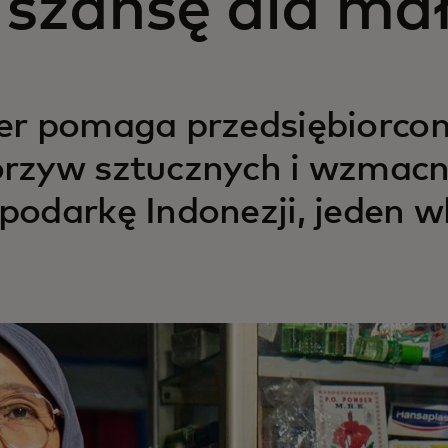
 szansę dla mał
er pomaga przedsiębiorco
rzyw sztucznych i wzmacni
podarkę Indonezji, jeden w