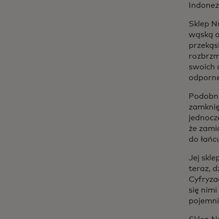
Indonezj
Sklep N
wąską a
przekąs
rozbrzm
swoich 
odporne
Podobni
zamknię
jednocz
że zami
do łańc
Jej skle
teraz, 
Cyfryzac
się nim
pojemni