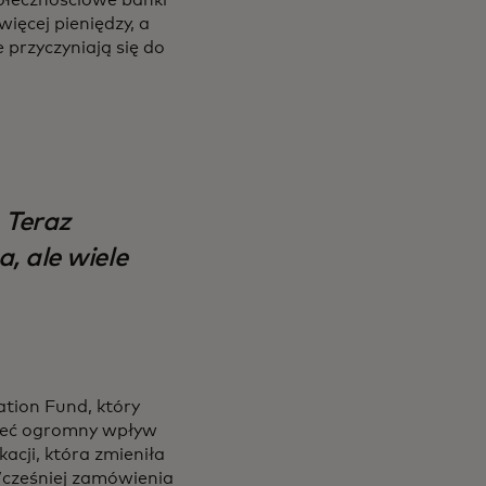
ięcej pieniędzy, a
 przyczyniają się do
 Teraz
, ale wiele
a new tab
tion Fund, który
mieć ogromny wpływ
acji, która zmieniła
 Wcześniej zamówienia