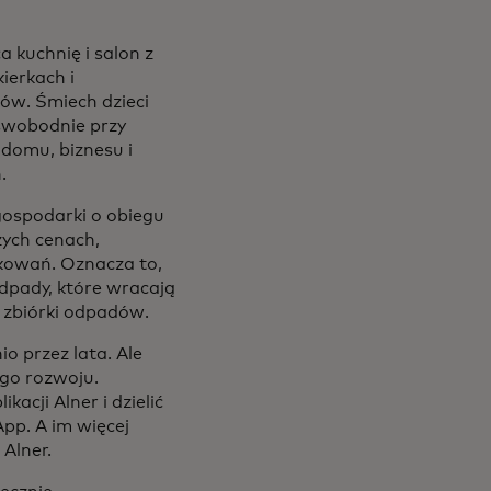
 kuchnię i salon z
ierkach i
ów. Śmiech dzieci
 swobodnie przy
 domu, biznesu i
.
gospodarki o obiegu
zych cenach,
kowań. Oznacza to,
dpady, które wracają
m zbiórki odpadów.
io przez lata. Ale
ego rozwoju.
acji Alner i dzielić
pp. A im więcej
Alner.