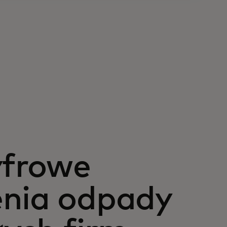
yfrowe
enia odpady