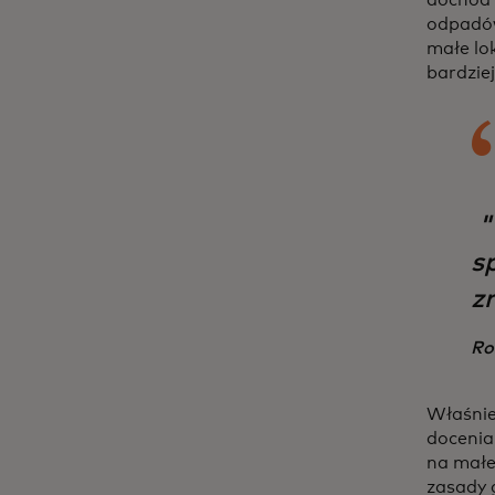
odpadów
małe lok
bardzi
"
s
z
Ro
Właśnie
docenia
na małe 
zasady 