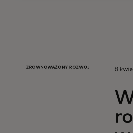
ZRÓWNOWAŻONY ROZWÓJ
8 kwie
W
r