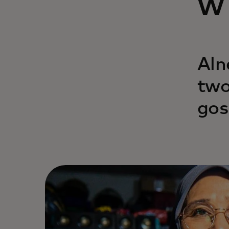
w
Aln
two
gos