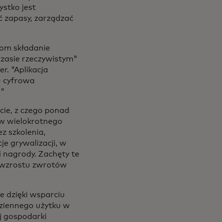
stko jest
ć zapasy, zarządzać
tom składanie
zasie rzeczywistym"
r. "Aplikacja
u cyfrowa
."
cie, z czego ponad
ów wielokrotnego
z szkolenia,
je grywalizacji, w
i nagrody. Zachęty te
 wzrostu zwrotów
e dzięki wsparciu
dziennego użytku w
j gospodarki