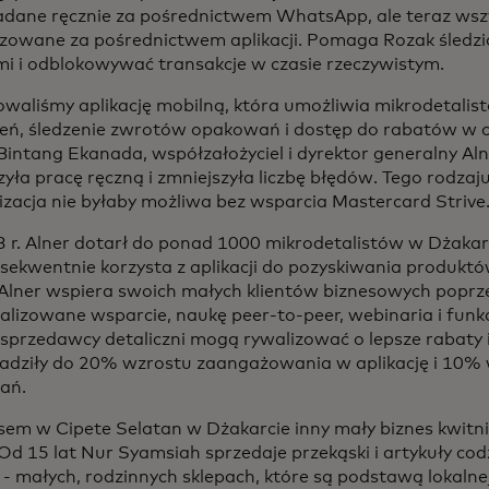
ładane ręcznie za pośrednictwem WhatsApp, ale teraz wszy
lizowane za pośrednictwem aplikacji. Pomaga Rozak śledzi
i i odblokowywać transakcje w czasie rzeczywistym.
waliśmy aplikację mobilną, która umożliwia mikrodetalis
ń, śledzenie zwrotów opakowań i dostęp do rabatów w c
Bintang Ekanada, współzałożyciel i dyrektor generalny Alne
zyła pracę ręczną i zmniejszyła liczbę błędów. Tego rodzaj
zacja nie byłaby możliwa bez wsparcia Mastercard Strive
 r. Alner dotarł do ponad 1000 mikrodetalistów w Dżakar
sekwentnie korzysta z aplikacji do pozyskiwania produkt
 Alner wspiera swoich małych klientów biznesowych poprze
alizowane wsparcie, naukę peer-to-peer, webinaria i funkc
 sprzedawcy detaliczni mogą rywalizować o lepsze rabaty 
dziły do 20% wzrostu zaangażowania w aplikację i 10%
ań.
em w Cipete Selatan w Dżakarcie inny mały biznes kwitni
 Od 15 lat Nur Syamsiah sprzedaje przekąski i artykuły co
- małych, rodzinnych sklepach, które są podstawą lokalne