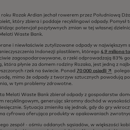
roku Rozak Ardian jechał rowerem przez Południową Dżak
obiekt, który zbiera i poddaje recyklingowi odpady. Pomysł
Widząc potencjał pozytywnych zmian w tej własnej dzielnic
 Melati Waste Bank.
rane i niewłaściwie zutylizowane odpady w największym s
anieczyszczenia Indonezji plastikiem, którego
4,9 miliona t
ciwie zagospodarowywane, a rzeki odprowadzają 83% go
g, która płynie za domem rodziny Rozaka, jest jedną z najb
opens in a
yszczonych rzek na świecie. Ponad
70 000 osiedli
polega 
wodę, mimo że odpady z tworzyw sztucznych powodują pow
nia, w tym problemy zdrowotne.
ata Melati Waste Bank zbierał odpady z gospodarstw do
om recyklingowym, generując skromny dochód w wysokości 1
esięcznie. Sytuacja zmieniła się jednak, gdy do gry wkrocz
ma cyfrowa oferująca produkty w opakowaniach zwrotnyc
 jego zespół - ośmiu oddanych sąsiadów, w większości kobi