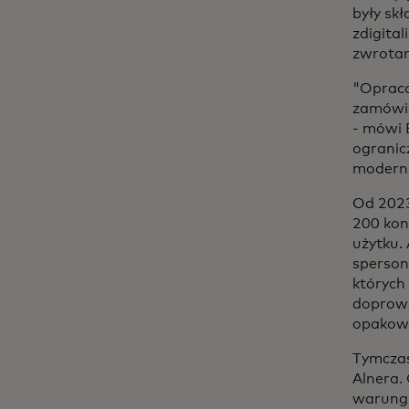
były sk
zdigita
zwrotam
"Opraco
zamówie
- mówi 
ogranic
moderni
Od 2023
200 kon
użytku.
sperson
których
doprowa
opakow
Tymczas
Alnera.
warung 