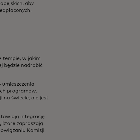
pejskich, aby
edpłaconych.
W tempie, w jakim
ej będzie nadrobić
 umieszczenia
oich programów.
 na świecie, ale jest
stawiają integrację
, które zapraszają
bowiązaniu Komisji