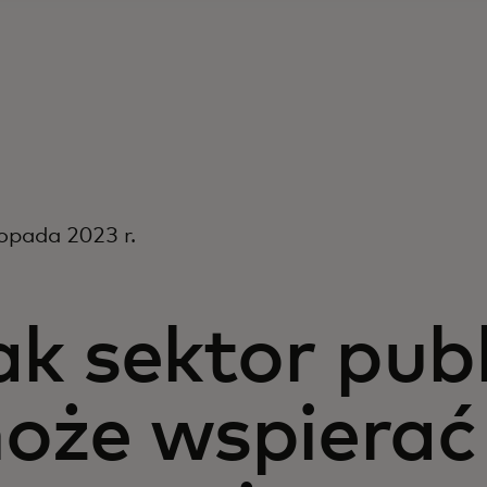
topada 2023 r.
ak sektor pub
oże wspierać