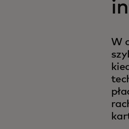
i
W c
szy
kie
tec
pła
rac
kar