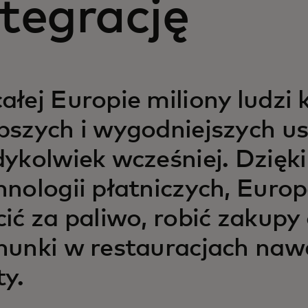
ntegrację
ałej Europie miliony ludzi 
bszych i wygodniejszych u
dykolwiek wcześniej. Dzię
hnologii płatniczych, Euro
cić za paliwo, robić zakupy o
hunki w restauracjach na
ty.