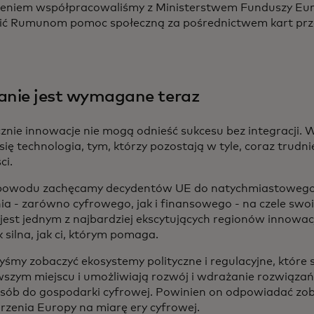
niem współpracowaliśmy z Ministerstwem Funduszy Euro
ć Rumunom pomoc społeczną za pośrednictwem kart prz
anie jest wymagane teraz
znie innowacje nie mogą odnieść sukcesu bez integracji. 
się technologia, tym, którzy pozostają w tyle, coraz trudni
ci.
powodu zachęcamy decydentów UE do natychmiastowego
ia - zarówno cyfrowego, jak i finansowego - na czele sw
est jednym z najbardziej ekscytujących regionów innowacji
k silna, jak ci, którym pomaga.
byśmy zobaczyć ekosystemy polityczne i regulacyjne, które 
wszym miejscu i umożliwiają rozwój i wdrażanie rozwiązań
osób do gospodarki cyfrowej. Powinien on odpowiadać zo
rzenia Europy na miarę ery cyfrowej.