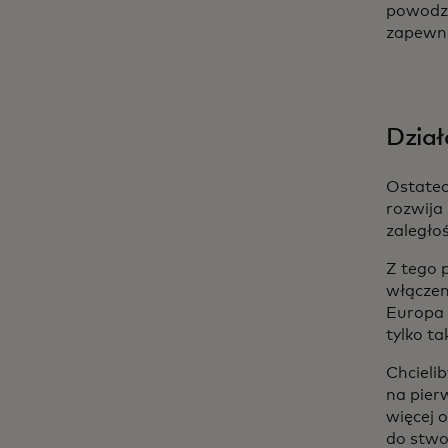
powodze
zapewni
Dział
Ostatec
rozwija 
zaległoś
Z tego 
włączen
Europa j
tylko ta
Chcieli
na pier
więcej 
do stwo