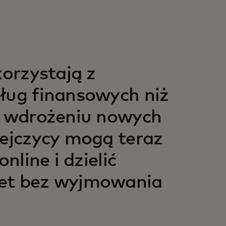
korzystają z
sług finansowych niż
ki wdrożeniu nowych
pejczycy mogą teraz
nline i dzielić
wet bez wyjmowania