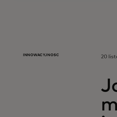
INNOWACYJNOŚĆ
20 lis
J
m