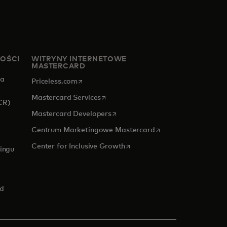
NOŚCI
WITRYNY INTERNETOWE
MASTERCARD
za
opens in a new tab
Priceless.com
opens in a new tab
Mastercard Services
CR)
opens in a new tab
Mastercard Developers
opens in a new tab
Centrum Marketingowe Mastercard
 new tab
opens in a new tab
Center for Inclusive Growth
ingu
rd