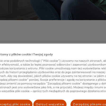
yczy to jednak wszystkich.
Ponad 13 milionów obywateli UE
 do formalnych usług finansowych, co wyklucza ich z gosp
tamy z plików cookie i Twojej zgody
liczba ta maleje, nadal istnieje potrzeba wykonania większe
ie oraz podobnych technologii ("Pliki cookie") używamy na naszych stronach, ab
rcard zdajemy sobie sprawę z roli, jaką możemy odegrać
ch efektywność, a także by lepiej poznawać odbiorców i zapewniać użytkownikom
dczas korzystania z witryny. Pliki cookie umożliwiają nam też wyświetlanie rek
u. Nasza misja rozwoju sprzyjającego włączeniu społecz
h do historii przeglądania użytkownika oraz do jego zainteresowań na naszej s
niona w ambicji podłączenia miliarda ludzi do gospodarki
nach. Aby się dowiedzieć, jakich plików cookie używamy na tej stronie i w jakim c
z dumą mogę powiedzieć, że jesteśmy już w połowie drogi.
rządzaj plikami cookie" poniżej. Swoje preferencje i zgodę na korzystanie z plikó
esz zmienić za pomocą narzędzia "Zarządzaj plikami cookie" dostępnego u doł
stronach jest ono wyświetlane jako link, a nie przycisk). Możesz między innymi o
 jak Europa wkracza w erę cyfrową, sektor publiczny i p
b wszystkie pliki cookie – oprócz tych niezbędnych do poprawnego działania stro
acować, aby nikt nie pozostał w tyle. Razem musimy zbu
który oferuje wszystkim równe szanse na wykorzystanie tec
 ich życia.
ceptuj pliki cookie
Odrzuć wszystkie
Zarządzaj plikami c