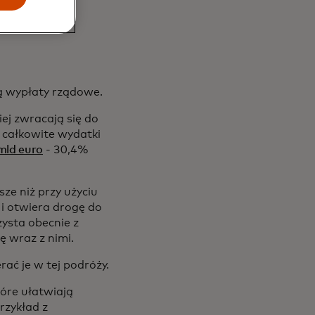
ą wypłaty rządowe.
iej zwracają się do
 całkowite wydatki
mld euro
- 30,4%
e niż przy użyciu
i otwiera drogę do
ysta obecnie z
ę wraz z nimi.
ać je w tej podróży.
óre ułatwiają
rzykład z