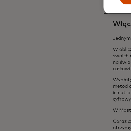
Włącz
Jednym 
W oblicz
swoich 
na świa
całkowi
Wypłaty
metod c
ich utr
cyfrowy
W Maste
Coraz c
otrzymy