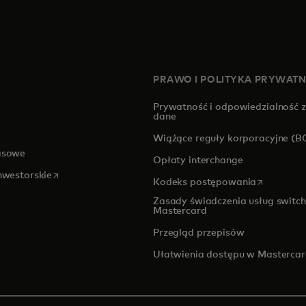
PRAWO I POLITYKA PRYWAT
Prywatność i odpowiedzialność 
dane
pens in a new tab
Wiążące reguły korporacyjne (B
asowe
Opłaty interchange
opens in a new tab
inwestorskie
opens in a
Kodeks postępowania
Zasady świadczenia usług switch
Mastercard
Przegląd przepisów
Ułatwienia dostępu w Masterca