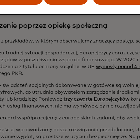
enie poprzez opiekę społeczną
z przykładów, w którym obserwujemy znaczący postęp, s
u trudnej sytuacji gospodarczej, Europejczycy coraz częśc
rządów w poszukiwaniu wsparcia finansowego. W 2020 r.
dczenia z tytułu ochrony socjalnej w UE
wyniosły ponad 4 
tego PKB.
 świadczeń socjalnych dokonywane w gotówce są wolniejsz
yfrowych, co utrudnia obywatelom zarządzanie środkami 
aty lub kradzieży. Ponieważ
trzy czwarte Europejczyków
korz
ch usług finansowych, nie ma wymówek, by nie rozwijać si
rcard współpracujemy z europejskimi rządami, aby wspier
zęściej wprowadzamy nasze rozwiązania przedpłacone, kt
wanie wypłat, są prostsze w użyciu i bezpieczniejsze. Na p