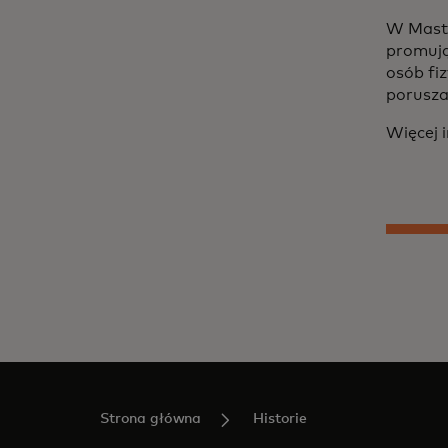
W Maste
promują
osób fi
porusza
Więcej 
Strona główna
Historie