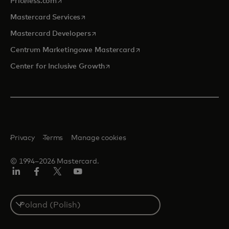
opens in a new tab
Priceless.com
opens in a new tab
Mastercard Services
opens in a new tab
Mastercard Developers
opens in a new tab
Centrum Marketingowe Mastercard
opens in a new tab
Center for Inclusive Growth
Privacy
Terms
Manage cookies
© 1994–2026 Mastercard.
LinkedIn
Facebook
Twitter/X
YouTube
Select
a
country