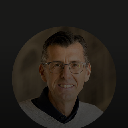
Dla Ciebie
Dla firm
Dla świata
Dla innowatorów
Aktualności i trendy