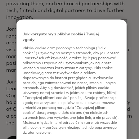
powering them, and embraced partnerships with
tech, fintech and digital partners to drive further
innovation.
Jorn joined Mastercard in 2002 and has held a
Jak korzystamy z plików cookie i Twojej
range of leadership positions across the
zgody
organization to accelerate the company’s digital
Plików cookie oraz podobnych technologii ("Pliki
vision. Previously, Jorn spent several years in capital
cookie") używamy na naszych stronach, aby je ulepszać
markets where he occupied various management
i mierzyć ich efektywność, a także by lepiej poznawać
positions in product development, product
odbiorców i zapewniać użytkownikom jak najlepsze
wrażenia podczas korzystania z witryny. Pliki cookie
management and corporate strategy.
umożliwiają nam też wyświetlanie reklam
dopasowanych do historii przeglądania użytkownika
Jorn is a member of Mastercard’s Executive
oraz do jego zainteresowań na naszej stronie i innych
stronach. Aby się dowiedzieć, jakich plików cookie
Leadership Team and Management Committee.
używamy na tej stronie i w jakim celu to robimy, kliknij
Originally from Belgium, he resides in London. He
"Zarządzaj plikami cookie" poniżej. Swoje preferencje i
holds a degree in Roman Philology at the University
zgodę na korzystanie z plików cookie zawsze możesz
zmienić za pomocą narzędzia "Zarządzaj plikami
of Ghent and the Sapienza University of Rome, and
cookie" dostępnego u dołu ekranu (na niektórych
a post-graduate degree in business economics from
stronach jest ono wyświetlane jako link, a nie przycisk).
the University of Leuven.
Możesz między innymi odrzucić niektóre lub wszystkie
pliki cookie – oprócz tych niezbędnych do poprawnego
działania strony.