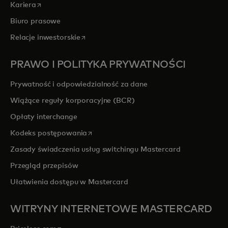
opens in a new tab
Kariera
Biuro prasowe
opens in a new tab
Relacje inwestorskie
PRAWO I POLITYKA PRYWATNOŚCI
Prywatność i odpowiedzialność za dane
Wiążące reguły korporacyjne (BCR)
Opłaty interchange
opens in a new tab
Kodeks postępowania
Zasady świadczenia usług switchingu Mastercard
Przegląd przepisów
Ułatwienia dostępu w Mastercard
WITRYNY INTERNETOWE MASTERCARD