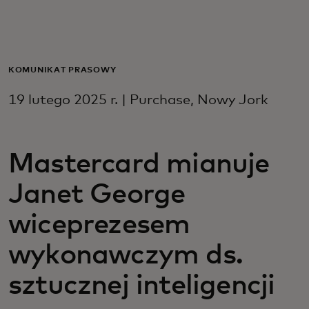
Dla Ciebie
Dla firm
KOMUNIKAT PRASOWY
19 lutego 2025 r. | Purchase, Nowy Jork
Dla świata
Mastercard mianuje
Dla innowatorów
Janet George
Aktualności i trendy
wiceprezesem
wykonawczym ds.
sztucznej inteligencji