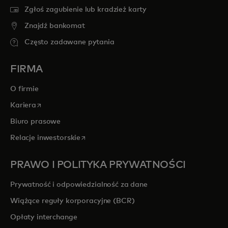
Zgłoś zagubienie lub kradzież karty
Znajdź bankomat
Często zadawane pytania
FIRMA
O firmie
opens in a new tab
Kariera
Biuro prasowe
opens in a new tab
Relacje inwestorskie
PRAWO I POLITYKA PRYWATNOŚCI
Prywatność i odpowiedzialność za dane
Wiążące reguły korporacyjne (BCR)
Opłaty interchange