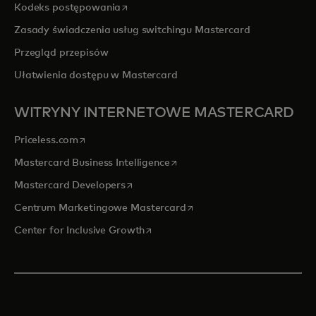
opens in a new tab
Kodeks postępowania
Zasady świadczenia usług switchingu Mastercard
Przegląd przepisów
Ułatwienia dostępu w Mastercard
WITRYNY INTERNETOWE MASTERCARD
opens in a new tab
Priceless.com
opens in a new tab
Mastercard Business Intelligence
opens in a new tab
Mastercard Developers
opens in a new tab
Centrum Marketingowe Mastercard
opens in a new tab
Center for Inclusive Growth