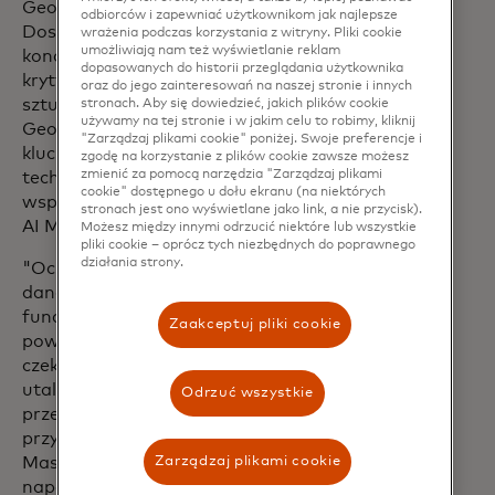
George będzie kierował Centrum
odbiorców i zapewniać użytkownikom jak najlepsze
Doskonałości AI Mastercard,
wrażenia podczas korzystania z witryny. Pliki cookie
umożliwiają nam też wyświetlanie reklam
koncentrującym się na najbardziej
dopasowanych do historii przeglądania użytkownika
krytycznych działaniach firmy w zakresie
oraz do jego zainteresowań na naszej stronie i innych
sztucznej inteligencji i nauki o danych.
stronach. Aby się dowiedzieć, jakich plików cookie
używamy na tej stronie i w jakim celu to robimy, kliknij
George będzie również odgrywał
"Zarządzaj plikami cookie" poniżej. Swoje preferencje i
kluczową rolę w kształtowaniu
zgodę na korzystanie z plików cookie zawsze możesz
zmienić za pomocą narzędzia "Zarządzaj plikami
technologii, narzędzi i infrastruktury
cookie" dostępnego u dołu ekranu (na niektórych
wspierającej analityków danych i talenty
stronach jest ono wyświetlane jako link, a nie przycisk).
AI Mastercard.
Możesz między innymi odrzucić niektóre lub wszystkie
pliki cookie – oprócz tych niezbędnych do poprawnego
działania strony.
"Oczywiste jest, że sztuczna inteligencja i
dane to nie tylko narzędzia - to
fundamenty naszej przyszłości" -
Zaakceptuj pliki cookie
powiedział George. "Z niecierpliwością
czekam na współpracę z tym
utalentowanym zespołem, aby
Odrzuć wszystkie
przesunąć granice tego, co jest możliwe i
przyczynić się do realizacji misji
Zarządzaj plikami cookie
Mastercard polegającej na łączeniu i
napędzaniu gospodarki cyfrowej".