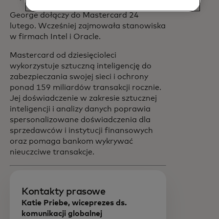
George dołączy do Mastercard 24
lutego. Wcześniej zajmowała stanowiska
w firmach Intel i Oracle.
Mastercard od dziesięcioleci
wykorzystuje sztuczną inteligencję do
zabezpieczania swojej sieci i ochrony
ponad 159 miliardów transakcji rocznie.
Jej doświadczenie w zakresie sztucznej
inteligencji i analizy danych poprawia
spersonalizowane doświadczenia dla
sprzedawców i instytucji finansowych
oraz pomaga bankom wykrywać
nieuczciwe transakcje.
Kontakty prasowe
Katie Priebe, wiceprezes ds.
komunikacji globalnej