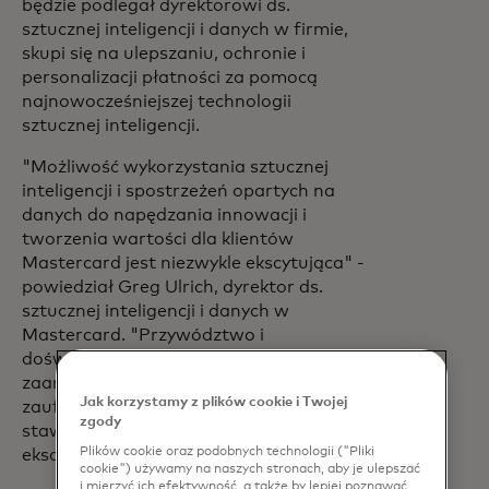
będzie podlegał dyrektorowi ds.
sztucznej inteligencji i danych w firmie,
skupi się na ulepszaniu, ochronie i
personalizacji płatności za pomocą
najnowocześniejszej technologii
sztucznej inteligencji.
"Możliwość wykorzystania sztucznej
inteligencji i spostrzeżeń opartych na
danych do napędzania innowacji i
tworzenia wartości dla klientów
Mastercard jest niezwykle ekscytująca" -
powiedział Greg Ulrich, dyrektor ds.
sztucznej inteligencji i danych w
Mastercard. "Przywództwo i
doświadczenie Janet, w połączeniu z jej
zaangażowaniem w innowacje,
Jak korzystamy z plików cookie i Twojej
zaufaniem i odpowiedzialnością,
zgody
stawiają ją na dobrej pozycji w tej
Plików cookie oraz podobnych technologii ("Pliki
ekscytującej nowej roli".
cookie") używamy na naszych stronach, aby je ulepszać
i mierzyć ich efektywność, a także by lepiej poznawać