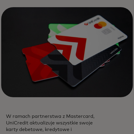
W ramach partnerstwa z Mastercard,
UniCredit aktualizuje wszystkie swoje
karty debetowe, kredytowe i