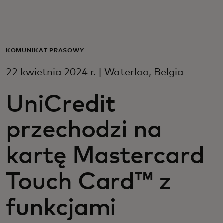
Dla Ciebie
Dla firm
KOMUNIKAT PRASOWY
22 kwietnia 2024 r. | Waterloo, Belgia
Dla świata
UniCredit
Dla innowatorów
przechodzi na
Aktualności i trendy
kartę Mastercard
Touch Card™ z
funkcjami