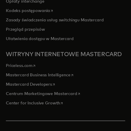
Opłaty interchange
opens in a new tab
Kodeks postępowania
Zasady świadczenia usług switchingu Mastercard
Przegląd przepisów
Ułatwienia dostępu w Mastercard
WITRYNY INTERNETOWE MASTERCARD
opens in a new tab
Priceless.com
opens in a new tab
Mastercard Business Intelligence
opens in a new tab
Mastercard Developers
opens in a new tab
Centrum Marketingowe Mastercard
opens in a new tab
Center for Inclusive Growth