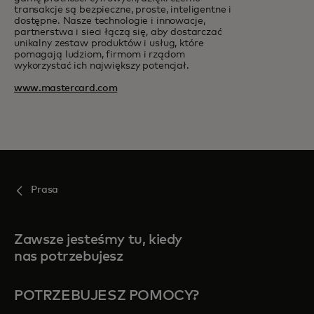
transakcje są bezpieczne, proste, inteligentne i
dostępne. Nasze technologie i innowacje,
partnerstwa i sieci łączą się, aby dostarczać
unikalny zestaw produktów i usług, które
pomagają ludziom, firmom i rządom
wykorzystać ich największy potencjał.
www.mastercard.com
Prasa
Zawsze jesteśmy tu, kiedy
nas potrzebujesz
POTRZEBUJESZ POMOCY?