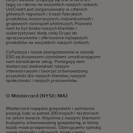
całym świecie. Znajdują się one w centrum
tego, co robimy na wszystkich naszych rynkach.
UniCredit jest zorganizowany w czterech
głównych regionach i trzech fabrykach
produktów, korporacyjnych, indywidualnych i
grupowych rozwiązań płatniczych. Pozwala
nam to być blisko naszych klientów i
wykorzystywać skalę całej Grupy do
opracowywania i oferowania najlepszych
produktów na wszystkich naszych rynkach.
Cyfryzacja i nasze zaangażowanie w zasady
ESG są kluczowymi czynnikami umożliwiającymi
nam świadczenie usług. Pomagają nam
dostarczać doskonałość naszym
interesariuszom i tworzyć zrównoważoną
przyszłość dla naszych klientów, naszych
społeczności i naszych pracowników.
O Mastercard (NYSE: MA)
Mastercard napędza gospodarki i wzmacnia
pozycję ludzi w ponad 200 krajach i terytoriach
na całym świecie. Wspólnie z naszymi klientami
budujemy zrównoważoną gospodarkę, w której
każdy może prosperować. Obsługujemy szeroką
gamę płatności cyfrowych, dzięki czemu