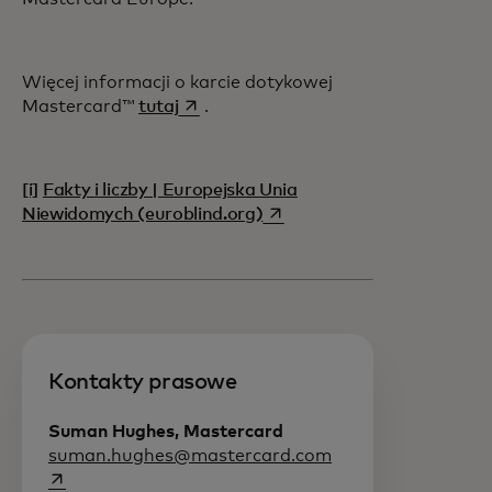
Więcej informacji o karcie dotykowej
opens in a new tab
Mastercard™
tutaj
.
[i]
Fakty i liczby | Europejska Unia
opens in a new tab
Niewidomych (euroblind.org)
Kontakty prasowe
Suman Hughes, Mastercard
opens in a new tab
suman.hughes@mastercard.com