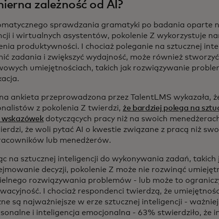
erna zależność od AI?
matycznego sprawdzania gramatyki po badania oparte n
ncji i wirtualnych asystentów, pokolenie Z wykorzystuje na
enia produktywności. I chociaż poleganie na sztucznej inte
ić zadania i zwiększyć wydajność, może również stworzyć
owych umiejętnościach, takich jak rozwiązywanie proble
acja.
a ankieta przeprowadzona przez TalentLMS wykazała, ż
onalistów z pokolenia Z twierdzi,
że bardziej polega na sztuc
e wskazówek
dotyczących pracy niż na swoich menedżerach
erdzi, że woli pytać AI o kwestie związane z pracą niż swo
racowników lub menedżerów.
ąc na sztucznej inteligencji do wykonywania zadań, takich 
ejmowanie decyzji, pokolenie Z może nie rozwinąć umiejęt
elnego rozwiązywania problemów - lub może to ogranicz
owacyjność. I chociaż respondenci twierdzą, że umiejętnośc
ne są najważniejsze w erze sztucznej inteligencji - ważniej
sonalne i inteligencja emocjonalna - 63% stwierdziło, że i