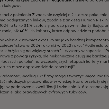
tyfikowania cyberzagrożeń i reagowania na nie
w porównani
ch kolegów.
nci z pokolenia Z znacznie częściej niż starsze pokolenia
nia podejrzanych linków, zgodnie z ankietą Human Risk in
2024, a tylko 31% czuło się bardzo pewnie identyfikując p
e mniej niż 40% ich kohorty, która odpowiedziała podobnie
pokolenie Z również określiło się jako bardziej kompetentn
zpieczeństwa w 2024 roku niż w 2022 roku. "Podkreśla to
przełożyła się na większy strach" - czytamy w raporcie. "
rawę z powagi ryzyka, ale niekoniecznie czują się bardziej
łodszych pokoleń na wcześniejszych etapach kariery martw
y ruch może doprowadzić do reperkusji".
iadomość, według EY: firmy mogą stworzyć więcej możliwo
yć młodszych pracowników w wiedzę, która przełoży się n
jąc w podnoszenie kwalifikacji i szkolenia, które zaspokoj
czenie jako prawdziwych cyfrowych tubylców.