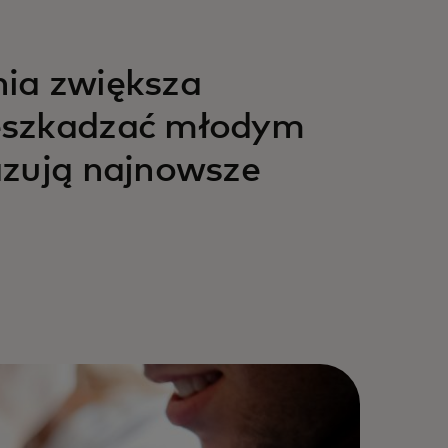
nia zwiększa
zeszkadzać młodym
azują najnowsze