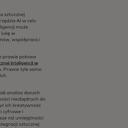
a sztucznej
rzędzia AI w celu
ligencji może
 lukę w
mów, współpraca i
e prawie połowa
znej inteligencji w
. Prawie tyle samo
ich
jak analiza danych
ności niezbędnych do
yć ich kreatywność
i cyfrowe i
sze niż umiejętności
ntegracji sztucznej