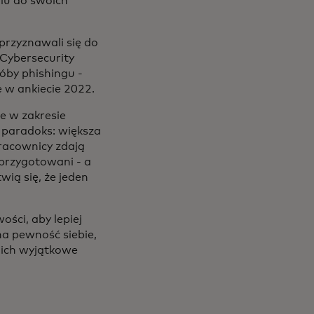
u do swoich
 przyznawali się do
 Cybersecurity
róby phishingu -
 w ankiecie 2022.
e w zakresie
 paradoks: większa
Pracownicy zdają
 przygotowani - a
ią się, że jeden
ści, aby lepiej
a pewność siebie,
ą ich wyjątkowe