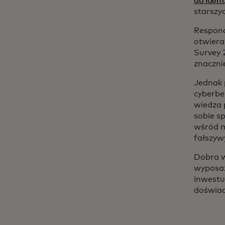
do iden
starszy
Responde
otwiera
Survey 
znaczni
Jednak 
cyberbe
wiedza 
sobie sp
wśród m
fałszyw
Dobra w
wyposaż
inwestu
doświad