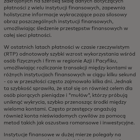
zakrojonych na szeroką skalę danych dotyczących
płatności z wielu instytucji finansowych, zapewnia
holistyczne informacje wykraczające poza silosowy
obraz poszczególnych instytucji finansowych,
umożliwiając śledzenie przestępstw finansowych w
całej sieci płatności.
W ostatnich latach płatności w czasie rzeczywistym
(RTP) odnotowały szybki wzrost wykorzystania wśród
osób fizycznych i firm w regionie Azji i Pacyfiku,
umożliwiając rozliczanie transakcji między kontami w
różnych instytucjach finansowych w ciągu kilku sekund
- co w przeszłości często zajmowało kilka dni. Jednak
ta szybkość sprawiła, że stał się on również celem dla
osób piorących pieniądze i "mułów", którzy próbują
uniknąć wykrycia, szybko przenosząc środki między
wieloma kontami. Często przestępcy angażują
również konta nieświadomych cywilów za pomocą
metod takich jak oszustwa romansowe i inwestycyjne.
Instytucje finansowe w dużej mierze polegały na