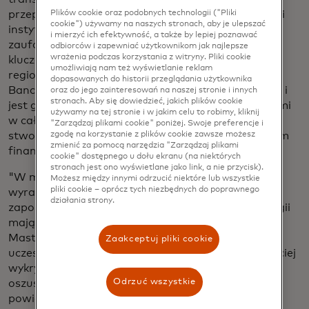
przepisami, TRACE pomaga chronić konsumentów i
Plików cookie oraz podobnych technologii ("Pliki
cookie") używamy na naszych stronach, aby je ulepszać
instytucje finansowe, jednocześnie zwiększając
i mierzyć ich efektywność, a także by lepiej poznawać
zaufanie do gospodarki cyfrowej - co będzie miało
odbiorców i zapewniać użytkownikom jak najlepsze
wrażenia podczas korzystania z witryny. Pliki cookie
kluczowe znaczenie dla wzrostu gospodarczego
umożliwiają nam też wyświetlanie reklam
regionu. Mastercard jest dumny ze współpracy z
dopasowanych do historii przeglądania użytkownika
BancNet przy pilotażowym wdrożeniu na Filipinach i
oraz do jego zainteresowań na naszej stronie i innych
stronach. Aby się dowiedzieć, jakich plików cookie
jest gotowy do współpracy z innymi interesariuszami
używamy na tej stronie i w jakim celu to robimy, kliknij
w całym regionie w celu wdrożenia TRACE, aby
"Zarządzaj plikami cookie" poniżej. Swoje preferencje i
stworzyć silniejszy, bardziej odporny globalny system
zgodę na korzystanie z plików cookie zawsze możesz
zmienić za pomocą narzędzia "Zarządzaj plikami
finansowy".
cookie" dostępnego u dołu ekranu (na niektórych
stronach jest ono wyświetlane jako link, a nie przycisk).
"W miarę jak oszustwa stają się coraz bardziej
Możesz między innymi odrzucić niektóre lub wszystkie
pliki cookie – oprócz tych niezbędnych do poprawnego
wyrafinowane, zaawansowane możliwości
działania strony.
zapobiegania i monitorowania oparte na technologii
mają kluczowe znaczenie. Nasze partnerstwo z
Mastercard i wykorzystanie TRACE daje nam i
Zaakceptuj pliki cookie
uczestnikom sieci informacje, które pomagają szybciej
wykrywać oszustwa, dzięki czemu zapobieganie
Odrzuć wszystkie
oszustwom jest ostrzejsze i bardziej skuteczne" -
powiedziała Emmie Reyes, dyrektor generalna