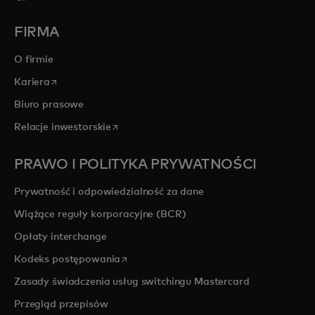
FIRMA
O firmie
opens in a new tab
Kariera
Biuro prasowe
opens in a new tab
Relacje inwestorskie
PRAWO I POLITYKA PRYWATNOŚCI
Prywatność i odpowiedzialność za dane
Wiążące reguły korporacyjne (BCR)
Opłaty interchange
opens in a new tab
Kodeks postępowania
Zasady świadczenia usług switchingu Mastercard
Przegląd przepisów