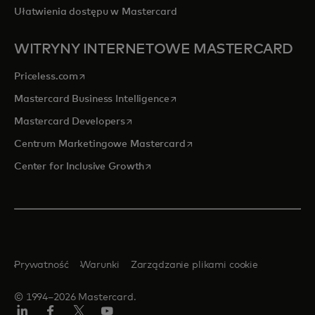
Ułatwienia dostępu w Mastercard
WITRYNY INTERNETOWE MASTERCARD
opens in a new tab
Priceless.com
opens in a new tab
Mastercard Business Intelligence
opens in a new tab
Mastercard Developers
opens in a new tab
Centrum Marketingowe Mastercard
opens in a new tab
Center for Inclusive Growth
Prywatność
Warunki
Zarządzanie plikami cookie
© 1994–2026 Mastercard.