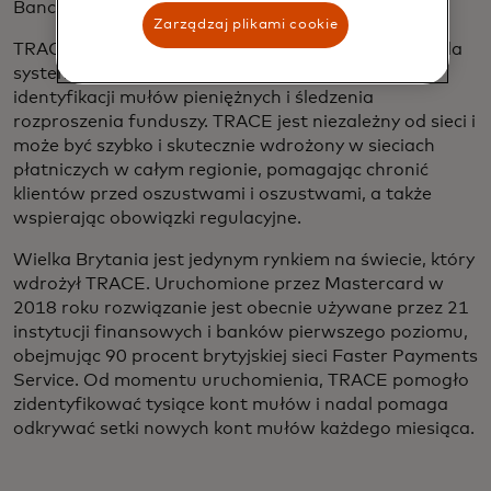
BancNet.
Zarządzaj plikami cookie
TRACE to pierwsze rozwiązanie na poziomie sieci dla
systemów RTP opracowane w celu proaktywnej
identyfikacji mułów pieniężnych i śledzenia
rozproszenia funduszy. TRACE jest niezależny od sieci i
może być szybko i skutecznie wdrożony w sieciach
płatniczych w całym regionie, pomagając chronić
klientów przed oszustwami i oszustwami, a także
wspierając obowiązki regulacyjne.
Wielka Brytania jest jedynym rynkiem na świecie, który
wdrożył TRACE. Uruchomione przez Mastercard w
2018 roku rozwiązanie jest obecnie używane przez 21
instytucji finansowych i banków pierwszego poziomu,
obejmując 90 procent brytyjskiej sieci Faster Payments
Service. Od momentu uruchomienia, TRACE pomogło
zidentyfikować tysiące kont mułów i nadal pomaga
odkrywać setki nowych kont mułów każdego miesiąca.