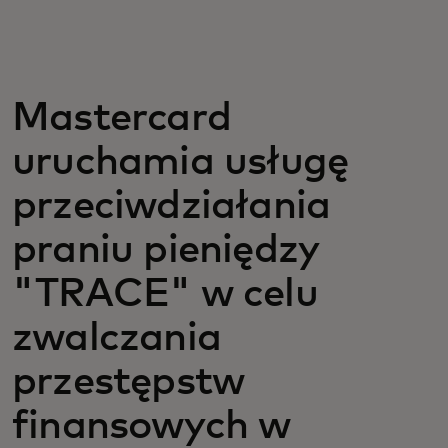
Dla Ciebie
Dla firm
Mastercard
uruchamia usługę
Dla świata
przeciwdziałania
Dla innowatorów
praniu pieniędzy
"TRACE" w celu
Aktualności i trendy
zwalczania
przestępstw
finansowych w