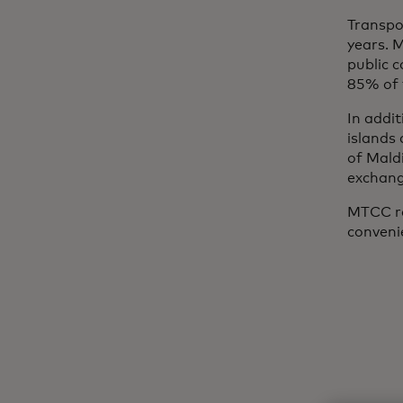
Transpo
years. 
public c
85% of 
In addit
islands 
of Mald
exchang
MTCC re
conveni