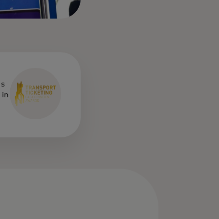
's
 in