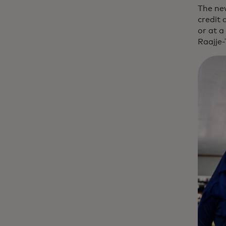
The ne
credit 
or at a
Raajje-