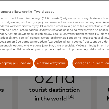
tamy z plików cookie i Twojej zgody
ie oraz podobnych technologii ("Pliki cookie") używamy na naszych stronach, ab
ch efektywność, a także by lepiej poznawać odbiorców i zapewniać użytkownikom
dczas korzystania z witryny. Pliki cookie umożliwiają nam też wyświetlanie rek
h do historii przeglądania użytkownika oraz do jego zainteresowań na naszej s
nach. Aby się dowiedzieć, jakich plików cookie używamy na tej stronie i w jakim c
rządzaj plikami cookie" poniżej. Swoje preferencje i zgodę na korzystanie z plikó
esz zmienić za pomocą narzędzia "Zarządzaj plikami cookie" dostępnego u doł
stronach jest ono wyświetlane jako link, a nie przycisk). Możesz między innymi o
b wszystkie pliki cookie – oprócz tych niezbędnych do poprawnego działania stro
ceptuj pliki cookie
Odrzuć wszystkie
Zarządzaj plikami c
62nd
us
tourist destination
[4]
in the world