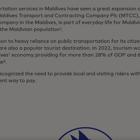
rtation services in Maldives have seen a great expansion 
Maldives Transport and Contracting Company Plc (MTCC), 
ompany in the Maldives, is part of everyday life for Maldi
the Maldivian population¹.
ion to heavy reliance on public transportation for its citiz
are also a popular tourist destination. In 2022, tourism w
ives' economy, providing for more than 28% of GDP and 
e².
cognized the need to provide local and visiting riders wit
ent way to pay.