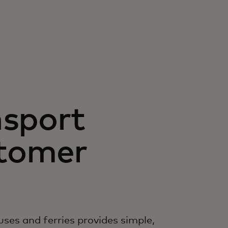
nsport
stomer
es and ferries provides simple,