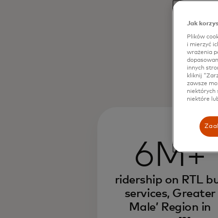
Jak korzys
Plików cook
i mierzyć i
wrażenia po
dopasowanyc
innych stro
kliknij "Za
zawsze moż
niektórych 
niektóre lu
Zaak
6M+
ridership on RTL b
services, Greater
Male’ Region in