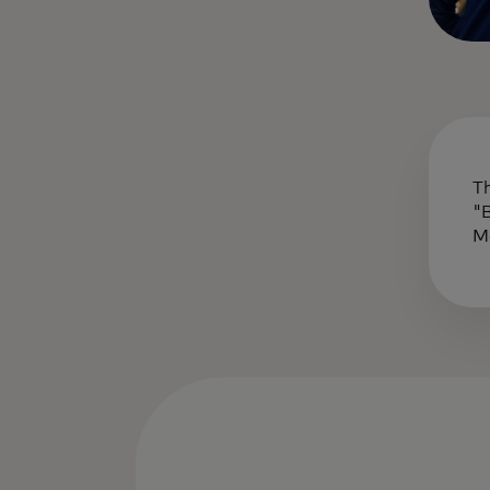
T
"
M