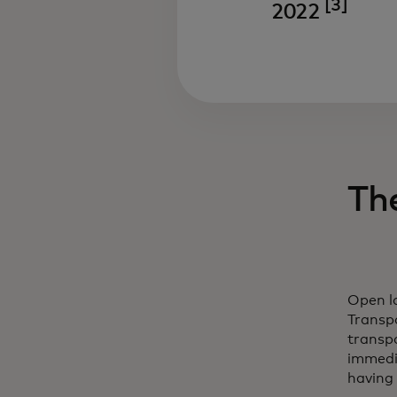
[3]
2022
Th
Open l
Transp
transpo
immedia
having