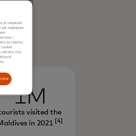
y je ulepszać
 jak najlepsze
lam
tronie i
elu to robimy,
w cookie
u ekranu (na
drzucić
ny.
ookie
1M
tourists visited the
[4]
Maldives in 2021