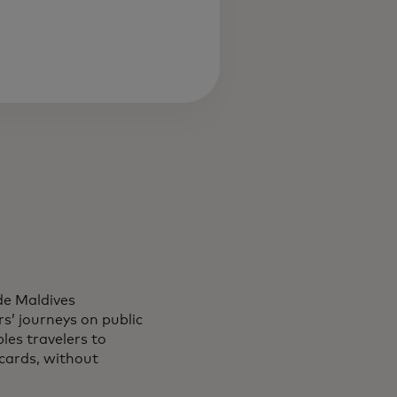
de Maldives
’ journeys on public
bles travelers to
 cards, without