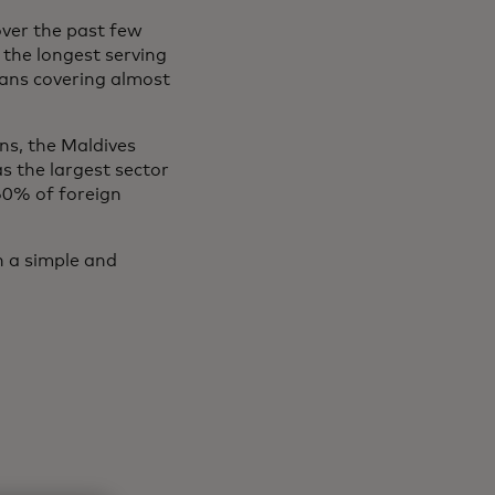
over the past few
the longest serving
vians covering almost
ens, the Maldives
as the largest sector
60% of foreign
h a simple and