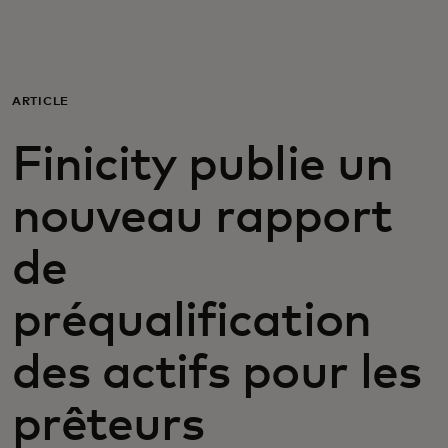
Pour vous
Pour les professionnels
ARTICLE
Finicity publie un
Pour le monde
nouveau rapport
Pour les innovateurs
de
Actualités et tendances
préqualification
des actifs pour les
prêteurs