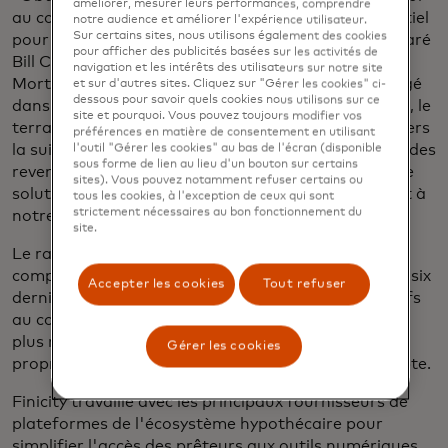
améliorer, mesurer leurs performances, comprendre
au cours de la phase de pré-qualification est essentiel
notre audience et améliorer l'expérience utilisateur.
Sur certains sites, nous utilisons également des cookies
pour accélérer nos processus commerciaux", a déclaré
pour afficher des publicités basées sur les activités de
Bill Cosgrove, président & CEO de Union Home
navigation et les intérêts des utilisateurs sur notre site
Mortgage. "Une fois qu'un emprunteur s'est engagé
et sur d'autres sites. Cliquez sur "Gérer les cookies" ci-
dessous pour savoir quels cookies nous utilisons sur ce
dans notre solution de pré-qualification numérique, le
site et pourquoi. Vous pouvez toujours modifier vos
terrain est prêt pour une transition transparente vers
préférences en matière de consentement en utilisant
la suite complète d'outils de vérification des actifs, des
l'outil "Gérer les cookies" au bas de l'écran (disponible
sous forme de lien au lieu d'un bouton sur certains
revenus et de l'emploi de Finicity. Un fournisseur de
sites). Vous pouvez notamment refuser certains ou
solutions à source unique correspond parfaitement à
tous les cookies, à l'exception de ceux qui sont
strictement nécessaires au bon fonctionnement du
notre modèle d'entreprise".
site.
Le rapport de présélection comprend les soldes des
comptes courants et les soldes moyens des deux et six
Accepter les cookies
Tout refuser
derniers mois, ainsi que le nombre de soldes négatifs
au cours des six derniers mois et le solde négatif le
plus récent. Le rapport indique également le
Gérer les cookies
propriétaire du compte et d'autres détails du compte.
Finicity travaille avec les principaux fournisseurs de
plateformes de l'écosystème hypothécaire pour
simplifier l'accès des prêteurs aux outils numériques