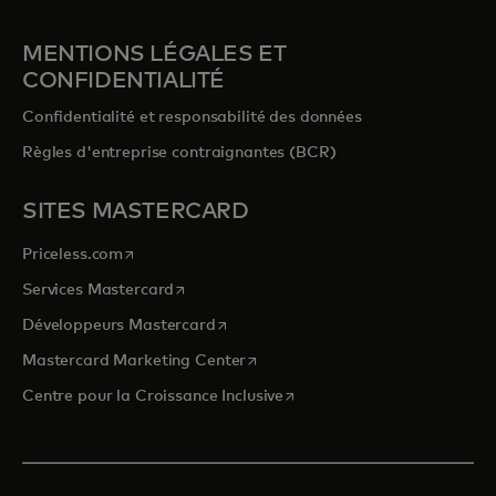
MENTIONS LÉGALES ET
CONFIDENTIALITÉ
Confidentialité et responsabilité des données
Règles d'entreprise contraignantes (BCR)
SITES MASTERCARD
s’ouvre dans un nouvel onglet
Priceless.com
s’ouvre dans un nouvel onglet
Services Mastercard
s’ouvre dans un nouvel onglet
Développeurs Mastercard
s’ouvre dans un nouvel onglet
Mastercard Marketing Center
s’ouvre dans un nouvel ongle
Centre pour la Croissance Inclusive