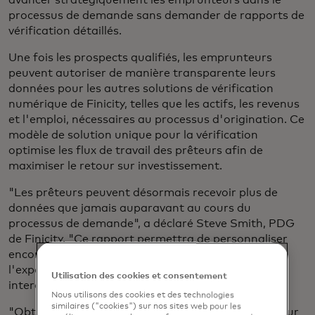
avancer stratégiquement les emprunteurs dans le
processus de demande sans demander de rapports de
vérification détaillés.
Une fois les prospects qualifiés, les emprunteurs
peuvent autoriser de manière transparente leurs
données pour les autres solutions de vérification
numérique de Finicity, telles que les actifs, les revenus
et l'emploi, nécessaires au processus d'origination. Ce
modèle de solution unique pour la vérification
optimise les flux de travail des prêteurs afin de
maximiser le retour sur investissement.
"Les prêteurs peuvent désormais recevoir plus de
données que jamais auparavant au cours du
processus de demande", a déclaré Steve Smith, PDG
de Finicity. "Ce rapport permettra de personnaliser
encore davantage les services et d'améliorer
l'expérience des emprunteurs, de leur première
Utilisation des cookies et consentement
interaction à la clôture de la transaction."
Nous utilisons des cookies et des technologies
similaires ("cookies") sur nos sites web pour les
"Obtenir un aperçu vérifié des actifs de l'emprunteur