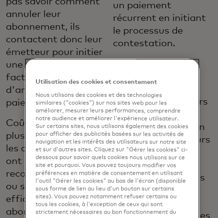
pas savoir comment
un paiement
annuler leur
récurrent en initiant
abonnement, ils
le processus de
contactent donc leur
contestation.
émetteur pour initier
Offrez plus
une rétro-
d'options en libre-
facturation afin
Utilisation des cookies et consentement
service. Permettre
d'arrêter un
Nous utilisons des cookies et des technologies
aux consommateurs
paiement récurrent.
similaires ("cookies") sur nos sites web pour les
améliorer, mesurer leurs performances, comprendre
de gérer leurs
notre audience et améliorer l'expérience utilisateur.
Coûts d'exploitation
abonnements en un
Sur certains sites, nous utilisons également des cookies
plus élevés. Lorsque
pour afficher des publicités basées sur les activités de
seul endroit, via leurs
navigation et les intérêts des utilisateurs sur notre site
les consommateurs
et sur d'autres sites. Cliquez sur "Gérer les cookies" ci-
canaux bancaires
dessous pour savoir quels cookies nous utilisons sur ce
ont du mal à
numériques, leur
site et pourquoi. Vous pouvez toujours modifier vos
reconnaître, annuler
préférences en matière de consentement en utilisant
offre plus d'options
l'outil "Gérer les cookies" au bas de l'écran (disponible
ou suspendre
de libre-service qui
sous forme de lien au lieu d'un bouton sur certains
sites). Vous pouvez notamment refuser certains ou
efficacement leurs
peuvent aider à
tous les cookies, à l'exception de ceux qui sont
abonnements, ils
strictement nécessaires au bon fonctionnement du
réduire le volume des