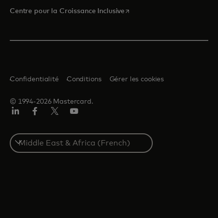
s’ouvre dans un nouvel ongle
Centre pour la Croissance Inclusive
Confidentialité
Conditions
Gérer les cookies
© 1994-2026 Mastercard.
LinkedIn
Facebook
Twitter/X
YouTube
Select
a
country