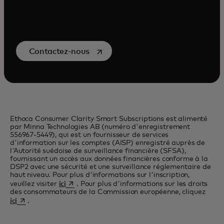
Contactez-nous pour parler à nos experts en
vente qui peuvent donner un soutien
personnalisé pour les besoins de votre entreprise.
s’ouvre dans un nouvel onglet
Contactez-nous
Ethoca Consumer Clarity Smart Subscriptions est alimenté
par Minna Technologies AB (numéro d'enregistrement
556967-5449), qui est un fournisseur de services
d'information sur les comptes (AISP) enregistré auprès de
l'Autorité suédoise de surveillance financière (SFSA),
fournissant un accès aux données financières conforme à la
DSP2 avec une sécurité et une surveillance réglementaire de
haut niveau. Pour plus d'informations sur l'inscription,
s’ouvre dans un nouvel onglet
veuillez visiter
ici
. Pour plus d'informations sur les droits
des consommateurs de la Commission européenne, cliquez
s’ouvre dans un nouvel onglet
ici
.