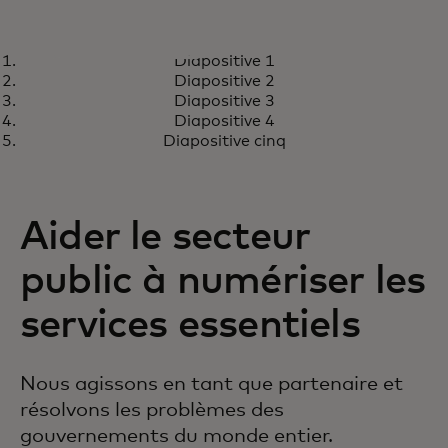
LINKEDIN
Diapositive 1
Restez au courant de nos
s’ouvre dans un nouvel onglet
Suivez-nous
Diapositive 2
dernières actualités, événements
Diapositive 3
et annonces.
Diapositive 4
Diapositive cinq
Aider le secteur
public à numériser les
services essentiels
Nous agissons en tant que partenaire et
résolvons les problèmes des
gouvernements du monde entier.