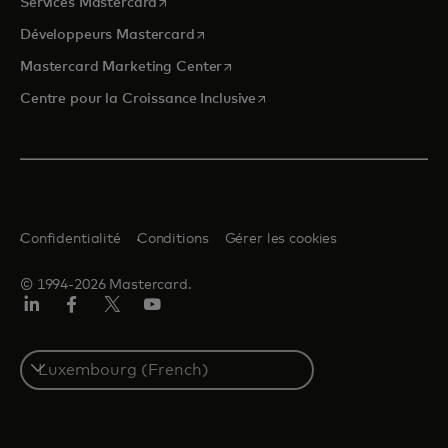
s’ouvre dans un nouvel onglet
Services Mastercard
s’ouvre dans un nouvel onglet
Développeurs Mastercard
s’ouvre dans un nouvel onglet
Mastercard Marketing Center
s’ouvre dans un nouvel ongle
Centre pour la Croissance Inclusive
Confidentialité
Conditions
Gérer les cookies
© 1994-2026 Mastercard.
LinkedIn
Facebook
Twitter/X
YouTube
Select
a
country