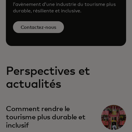
l’avènement d’une industrie du tourisme plus
durable, résiliente et inclusive.
Contactez-nous
Perspectives et
actualités
s’ouvre dans un nouvel onglet
Comment rendre le
tourisme plus durable et
inclusif