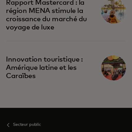
Rapport Mastercard : la
région MENA stimule la
croissance du marché du
voyage de luxe
s’ouvre dans un nouvel onglet
Innovation touristique :
Amérique latine et les
Caraïbes
Secteur public