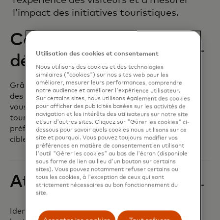
l’expérience des visiteurs et à mesurer
l’impact des initiatives touristiques.
Comprendre et
Utilisation des cookies et consentement
définir
Nous utilisons des cookies et des technologies
similaires ("cookies") sur nos sites web pour les
améliorer, mesurer leurs performances, comprendre
Grâce à des recherches, des données et
notre audience et améliorer l'expérience utilisateur.
des informations exploitables exclusives,
Sur certains sites, nous utilisons également des cookies
vous pourrez mieux comprendre les flux
pour afficher des publicités basées sur les activités de
navigation et les intérêts des utilisateurs sur notre site
touristiques de votre destination et les
et sur d'autres sites. Cliquez sur "Gérer les cookies" ci-
préférences des voyageurs afin de mieux
dessous pour savoir quels cookies nous utilisons sur ce
site et pourquoi. Vous pouvez toujours modifier vos
cibler les marchés d’attraction.
préférences en matière de consentement en utilisant
l'outil "Gérer les cookies" au bas de l'écran (disponible
sous forme de lien au lieu d'un bouton sur certains
sites). Vous pouvez notamment refuser certains ou
Attirer et développer
tous les cookies, à l'exception de ceux qui sont
strictement nécessaires au bon fonctionnement du
site.
Identifiez, segmentez, inspirez et attirez