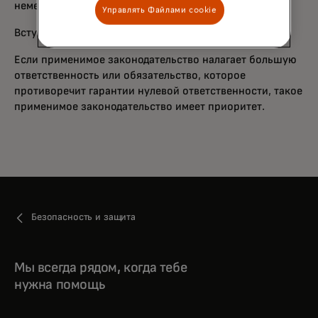
немедленно свяжитесь с вашим банком.
Управлять Файлами cookie
Вступает в силу 17 октября 2014 года
Если применимое законодательство налагает большую
ответственность или обязательство, которое
противоречит гарантии нулевой ответственности, такое
применимое законодательство имеет приоритет.
Безопасность и защита
Мы всегда рядом, когда тебе
нужна помощь