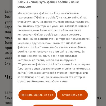
потере или краже карты.
Как мы используем файлы cookie и ваше
согласие
Если вы считаете, что вашим счетом воспользовались
Мы используем файлы cookie и аналогичные
без разрешения, и вы соответствуете вышеуказанным
технологии ("Файлы cookie") на наших веб-сайтах,
условиям, можете быть уверены, что вы защищены
чтобы улучшить их, измерить их производительность,
понять нашу аудиторию и улучшить взаимодействие с
Гарантией нулевой ответственности от Mastercard.
пользователями. На некоторых сайтах мы также
Для получения дополнительной защиты в отношении
используем Файлы cookie для показа рекламы,
несанкционированных транзакций свяжитесь с вашим
основанной на активности и интересах пользователей
банком или кредитной организацией. Примечание:
на сайте и других сайтах. Нажмите "Управление
принцип нулевой ответственности не распространяется
файлами cookie" ниже, чтобы узнать, какие Файлы
cookie мы используем на этом сайте и почему. Вы
на некоторые коммерческие карты или
всегда можете изменить свои персональные
незарегистрированные предоплаченные карты
настройки согласия, используя инструмент
(например, подарочные карты).
"Управление файлами cookie" в нижней части экрана
(доступно в виде ссылки вместо кнопки на некоторых
сайтах). Это включает в себя отказ от некоторых или
Что делать
всех Файлов cookie, за исключением тех, которые
строго необходимы для работы сайта.
Если у вас есть вопросы по поводу сферы действия
Принять Файлы cookie
Отклонить все
Гарантии нулевей ответственности или вы подозреваете
несанкционированное использование вашей карты,