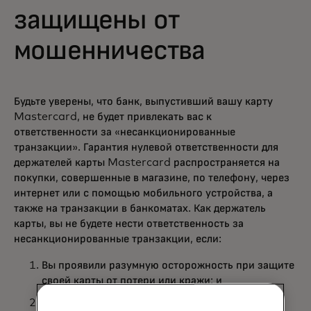
защищены от
мошенничества
Будьте уверены, что банк, выпустивший вашу карту
Mastercard, не будет привлекать вас к
ответственности за «несанкционированные
транзакции». Гарантия нулевой ответственности для
держателей карты Mastercard распространяется на
покупки, совершенные в магазине, по телефону, через
интернет или с помощью мобильного устройства, а
также на транзакции в банкоматах. Как держатель
карты, вы не будете нести ответственность за
несанкционированные транзакции, если:
Вы проявили разумную осторожность при защите
своей карты от потери или кражи; и
Вы незамедлительно сообщили в свой банк о