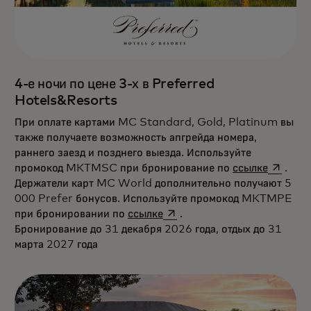
4-е ночи по цене 3-х в Preferred
Hotels&Resorts
При оплате картами MC Standard, Gold, Platinum вы
также получаете возможность апгрейда номера,
раннего заезд и позднего выезда. Используйте
opens i
промокод MKTMSC при бронирование по
ссылке
.
Держатели карт MC World дополнительно получают 5
000 Prefer бонусов. Используйте промокод MKTMPE
opens in a new tab
при бронировании по
ссылке
.
Бронирование до 31 декабря 2026 года, отдых до 31
марта 2027 года