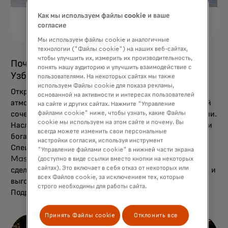
Как мы используем файлы cookie и ваше
согласие
Мы используем файлы cookie и аналогичные
технологии ("Файлы cookie") на наших веб-сайтах,
чтобы улучшить их, измерить их производительность,
Почувствуйте восточное гостеприимство
понять нашу аудиторию и улучшить взаимодействие с
Узбекистана с Mastercard!
пользователями. На некоторых сайтах мы также
используем Файлы cookie для показа рекламы,
Откройте для себя солнечный Узбекистан, где
основанной на активности и интересах пользователей
атмосфера древних городов и многовековых традиций
на сайте и других сайтах. Нажмите "Управление
файлами cookie" ниже, чтобы узнать, какие Файлы
сочетается с комфортом и современным ритмом жизни.
cookie мы используем на этом сайте и почему. Вы
Насладитесь яркими вкусами, ароматными специями и
всегда можете изменить свои персональные
богатством национальной кухни.
настройки согласия, используя инструмент
Специальные предложения и привилегии от
"Управление файлами cookie" в нижней части экрана
Mastercard в лучших отелях и ресторанах страны
(доступно в виде ссылки вместо кнопки на некоторых
сайтах). Это включает в себя отказ от некоторых или
сделают ваше путешествие по-настоящему приятным и
всех Файлов cookie, за исключением тех, которые
выгодным.
строго необходимы для работы сайта.
opens in a
Подробнее об акциях и партнёрах — по
ссылке
.
Принять Файлы cookie
Отклонить все