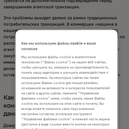
требуется ли дополнительное подтверждение перед
завершением агентской транзакции.
Эти проблемы выходят далеко за рамки традиционных
потребительских транзакций. В коммерции «машина в
машину» и реализации программируемых денег
потребитель или бизнес всегда делегирует полномочия по
расходам системе. Независимо от того, оплачивает ли
Как мы используем файлы cookie и ваше
согласие
агент ИИ за критически важные ресурсы или управляет
закупками и осуществляет трансграничный платеж от
Мы используем файлы cookie и аналогичные
имени организации, ставки одинаковы. Эти системы
технологии ("Файлы cookie") на наших веб-сайтах,
чтобы улучшить их, измерить их производительность,
должны принимать решения быстро и масштабно,
понять нашу аудиторию и улучшить взаимодействие с
оставаясь при этом верными намерениям пользователя.
пользователями. На некоторых сайтах мы также
используем Файлы cookie для показа рекламы,
основанной на активности и интересах пользователей
на сайте и других сайтах. Нажмите "Управление
Как Verifyable Intent сохраняет
файлами cookie" ниже, чтобы узнать, какие Файлы
cookie мы используем на этом сайте и почему. Вы
конфиденциальность и контроль над
всегда можете изменить свои персональные
данными?
настройки согласия, используя инструмент
"Управление файлами cookie" в нижней части экрана
(доступно в виде ссылки вместо кнопки на некоторых
Доверие и конфиденциальность — это не