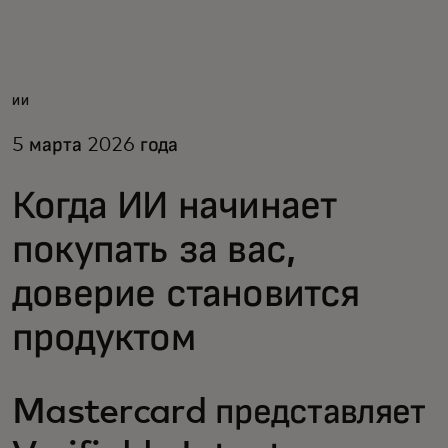
Для вас
Для бизнеса
ИИ
5 марта 2026 года
Для всего мира
Когда ИИ начинает
Для новаторов
покупать за вас,
доверие становится
Новости и тренды
продуктом
Mastercard представляет