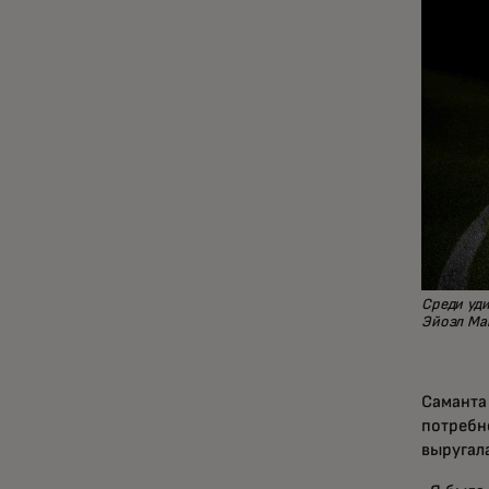
Среди уди
Эйоэл Мам
Саманта
потребн
выругала