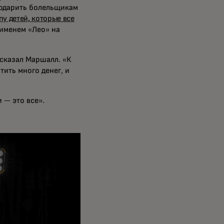
подарить болельщикам
пу детей, которые все
 именем «Лео» на
 сказал Маршалл. «К
тить много денег, и
 — это все».