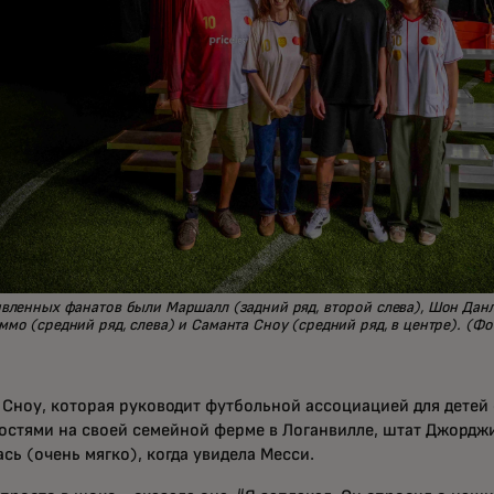
вленных фанатов были Маршалл (задний ряд, второй слева), Шон Данло
мо (средний ряд, слева) и Саманта Сноу (средний ряд, в центре). (Фот
 Сноу, которая руководит футбольной ассоциацией для детей
остями на своей семейной ферме в Логанвилле, штат Джорджи
сь (очень мягко), когда увидела Месси.