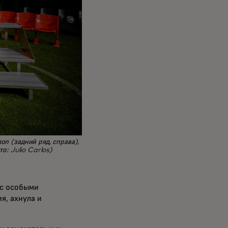
п (задний ряд, справа),
о: Julio Carlos)
 с особыми
я, ахнула и