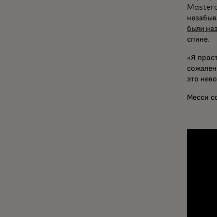
Masterc
незабыв
были наз
спине.
«Я прос
сожалени
это нев
Месси со