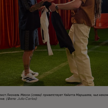
ист Лионель Месси (слева) приветствует Уайатта Маршалла, чье неко
е. (Фото: Julio Carlos)