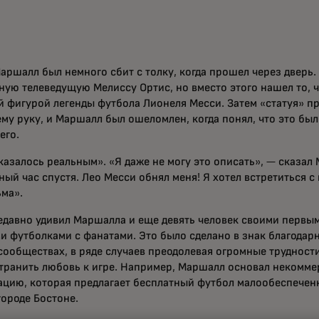
аршалл был немного сбит с толку, когда прошел через дверь.
ную телеведущую Мелиссу Ортис, но вместо этого нашел то, ч
й фигурой легенды футбола Лионеля Месси. Затем «статуя» пр
ему руку, и Маршалл был ошеломлен, когда понял, что это бы
его.
казалось реальным». «Я даже не могу это описать», — сказал
ый час спустя. Лео Месси обнял меня! Я хотел встретиться с 
ьма».
едавно удивил Маршалла и еще девять человек своими первы
и футболками с фанатами. Это было сделано в знак благодарн
сообществах, в ряде случаев преодолевая огромные трудност
транить любовь к игре. Например, Маршалл основал некомм
ацию, которая предлагает бесплатный футбол малообеспечен
городе Бостоне.