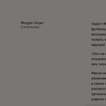
Maggie Sieger
Уайатт М
Contributor
футболь
восково
пожать 
ждущий 
«Это не 
опьяненн
ему пис
Месси н
обменам
в своих 
распрос
организ
родном 