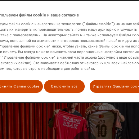
ard привезла болельщиков в Майами под предлогом съемок 
с Ортисом, подробно описывающим их работу. Кульминацией 
пользуем файлы cookie и ваше согласие
давним послом Mastercard. Он уделил несколько минут каждо
я о его работе и хваля его преданность людям, которым он с
уем файлы cookie и аналогичные технологии ("Файлы cookie") на наших веб
каждому из фанатов подписанную
футболку лимитированной с
шить их, измерить их производительность, понять нашу аудиторию и улучшить
твие с пользователями. На некоторых сайтах мы также используем Файлы coo
им попросили принести для того, что, как они думали, буде
ламы, основанной на активности и интересах пользователей на сайте и других 
 с Ортисом. Каждая из этих футболок, разработанных Гильер
правление файлами cookie" ниже, чтобы узнать, какие Файлы cookie мы исп
вляет 10 главных моментов в карьере Месси. До 21 июня держ
 и почему. Вы всегда можете изменить свои персональные настройки согласия
ard также получат шанс
выиграть
одну из этих футболок La 
 "Управление файлами cookie" в нижней части экрана (доступно в виде ссыл
некоторых сайтах). Это включает в себя отказ от некоторых или всех Файлов co
м тех, которые строго необходимы для работы сайта.
ринять Файлы cookie
Отклонить все
Управлять Файлами cook