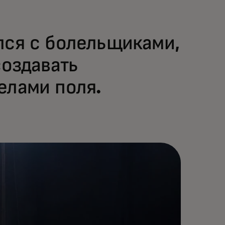
лся с болельщиками,
создавать
елами поля.