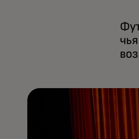
Фут
чья
воз