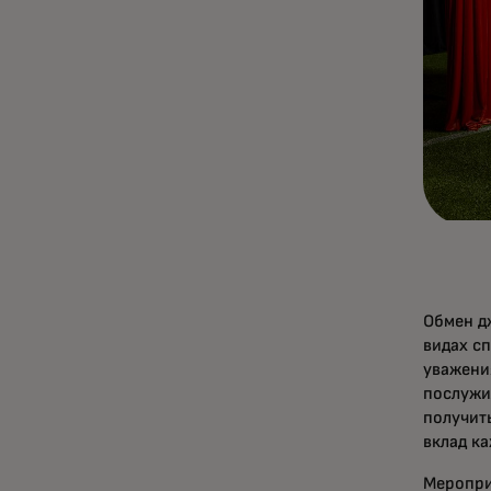
Обмен д
видах с
уважения
послужи
получит
вклад ка
Меропри