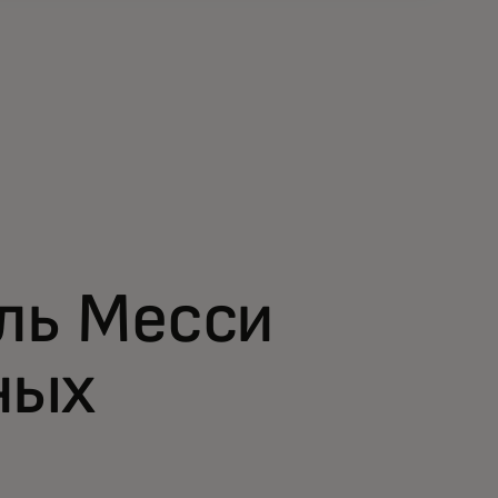
ель Месси
ных