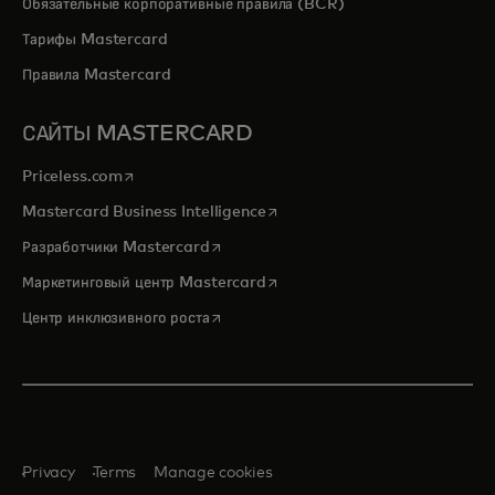
Обязательные корпоративные правила (BCR)
Тарифы Mastercard
Правила Mastercard
САЙТЫ MASTERCARD
opens in a new tab
Priceless.com
opens in a new tab
Mastercard Business Intelligence
opens in a new tab
Разработчики Mastercard
opens in a new tab
Маркетинговый центр Mastercard
opens in a new tab
Центр инклюзивного роста
Privacy
Terms
Manage cookies