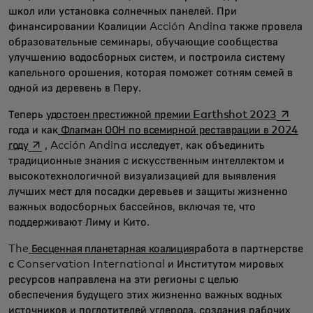
школ или установка солнечных панелей. При
финансировании Коалиции Acción Andina также провела
образовательные семинары, обучающие сообщества
улучшению водосборных систем, и построила систему
капельного орошения, которая поможет сотням семей в
одной из деревень в Перу.
opens 
Теперь
удостоен престижной премии Earthshot 2023
года и как
Флагман ООН по всемирной реставрации в 2024
opens in a new tab
году
, Acción Andina исследует, как объединить
традиционные знания с искусственным интеллектом и
высокотехнологичной визуализацией для выявления
лучших мест для посадки деревьев и защиты жизненно
важных водосборных бассейнов, включая те, что
поддерживают Лиму и Кито.
The
Бесценная планетарная коалиция
работа в партнерстве
с Conservation International и Институтом мировых
ресурсов направлена на эти регионы с целью
обеспечения будущего этих жизненно важных водных
источников и поглотителей углерода, создания рабочих