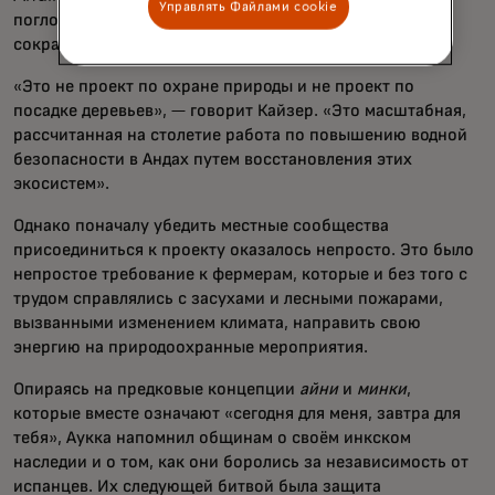
Управлять Файлами cookie
поглощают дождь и ледниковую талую воду, помогая
сократить разрушительный цикл наводнений и засух.
«Это не проект по охране природы и не проект по
посадке деревьев», — говорит Кайзер. «Это масштабная,
рассчитанная на столетие работа по повышению водной
безопасности в Андах путем восстановления этих
экосистем».
Однако поначалу убедить местные сообщества
присоединиться к проекту оказалось непросто. Это было
непростое требование к фермерам, которые и без того с
трудом справлялись с засухами и лесными пожарами,
вызванными изменением климата, направить свою
энергию на природоохранные мероприятия.
Опираясь на предковые концепции
айни
и
минки
,
которые вместе означают «сегодня для меня, завтра для
тебя», Аукка напомнил общинам о своём инкском
наследии и о том, как они боролись за независимость от
испанцев. Их следующей битвой была защита