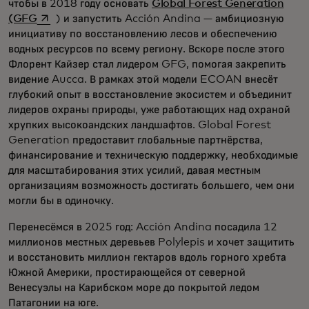
чтобы в 2018 году основать
Global Forest Generation
opens in a new tab
(GFG
) и запустить Acción Andina — амбициозную
инициативу по восстановлению лесов и обеспечению
водных ресурсов по всему региону. Вскоре после этого
Флорент Кайзер стал лидером GFG, помогая закрепить
видение Aucca. В рамках этой модели ECOAN внесёт
глубокий опыт в восстановление экосистем и объединит
лидеров охраны природы, уже работающих над охраной
хрупких высокоандских ландшафтов. Global Forest
Generation предоставит глобальные партнёрства,
финансирование и техническую поддержку, необходимые
для масштабирования этих усилий, давая местным
организациям возможность достигать большего, чем они
могли бы в одиночку.
Перенесёмся в 2025 год: Acción Andina посадила 12
миллионов местных деревьев Polylepis и хочет защитить
и восстановить миллион гектаров вдоль горного хребта
Южной Америки, простирающейся от северной
Венесуэлы на Карибском море до покрытой ледом
Патагонии на юге.