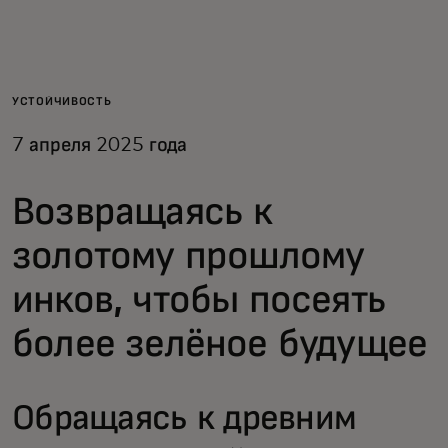
Для вас
Для бизнеса
УСТОЙЧИВОСТЬ
7 апреля 2025 года
Для всего мира
Возвращаясь к
Для новаторов
золотому прошлому
инков, чтобы посеять
Новости и тренды
более зелёное будущее
Обращаясь к древним