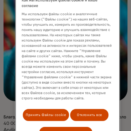
Как мы используем файлы cookie и ваше
согласие
Мы используем файлы cookie и аналогичные
технологии ("Файлы cookie") на наших веб-сайтах,
чтобы улучшить их, измерить их производительность,
понять нашу аудиторию и улучшить взаимодействие с
пользователями. На некоторых сайтах мы также
используем Файлы cookie для показа рекламы,
основанной на активности и интересах пользователей
на сайте и других сайтах. Нажмите "Управление
файлами cookie" ниже, чтобы узнать, какие Файлы
cookie мы используем на этом сайте и почему. Вы
всегда можете изменить свои персональные
настройки согласия, используя инструмент
"Управление файлами cookie" в нижней части экрана
(доступно в виде ссылки вместо кнопки на некоторых
сайтах). Это включает в себя отказ от некоторых или
всех Файлов cookie, за исключением тех, которые
строго необходимы для работы сайта.
Принять Файлы cookie
Отклонить все
Благодаря своей работе, включающей 26 проектов, около
40 000 человек теперь участвуют в усилиях Acción
Andina по посадке местных деревьев, которые