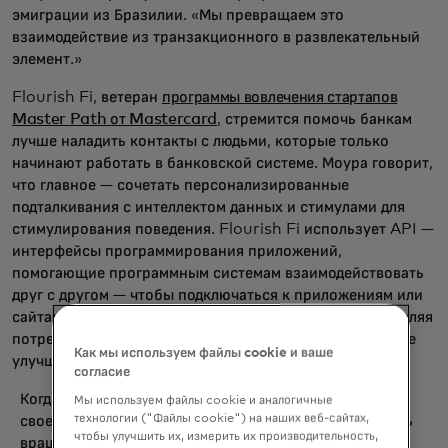
эмиграции из Бразилии. «Мы превращаем это
взаимодействие из транзакционного в развлекательный
элемент.»
Flourish Fi, ветеран
программы вовлечения стартапов
Master Path от Mastercard
, стремится помочь банкам
лучше наладить контакты с людьми, которые только
начинают работать в банковской системе. Моура говорит,
что главное — сочетать персонализированные
подталкивания с интеллектом данных и стимулами для
стимулирования поведения. Flourish Fi использует API —
интерфейсы программирования приложений,
помогающие программным системам взаимодействовать
друг с другом — чтобы подключаться к приложениям или
сайтам партнёров финансовых учреждений, предоставляя
потребителям возможность играть в игры, помогающие
Как мы используем файлы cookie и ваше
улучшить своё финансовое здоровье.
согласие
Когда клиенты входят в свою учетную запись и
Мы используем файлы cookie и аналогичные
технологии ("Файлы cookie") на наших веб-сайтах,
своевременно оплачивают счета, это может запустить
чтобы улучшить их, измерить их производительность,
вращающееся колесо призов. Или же они могут