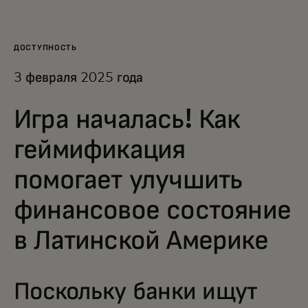
Для вас
ДОСТУПНОСТЬ
Для бизнеса
3 февраля 2025 года
Для всего мира
Игра началась! Как
геймификация
Для новаторов
помогает улучшить
финансовое состояние
Новости и тренды
в Латинской Америке
Поскольку банки ищут