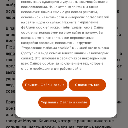
понять нашу аудиторию и улучшить взаимодействие с
выбрать настройки, которые автоматически
пользователями. На некоторых сайтах мы также
осуществляют микродепозиты в зависимости от побед
используем Файлы cookie для показа рекламы,
любимой спортивной команды.
основанной на активности и интересах пользователей
на сайте и других сайтах. Нажмите "Управление
файлами cookie" ниже, чтобы узнать, какие Файлы
В партнерстве с рядом банков Flourish Fi в 2018 году
cookie мы используем на этом сайте и почему. Вы
внедрила свой продукт в Бразилии и по всей Латинской
всегда можете изменить свои персональные
Америке для частных лиц. После использования
настройки согласия, используя инструмент
Flourish Fi
потребители увеличили стоимость своих
"Управление файлами cookie" в нижней части экрана
депозитов
на 32%, а онлайн-оплата счетов — на 26%, а
(доступно в виде ссылки вместо кнопки на некоторых
сайтах). Это включает в себя отказ от некоторых или
также удвоили использование партнёрских банковских
всех Файлов cookie, за исключением тех, которые
приложений. Банки и кредитные союзы также получают
строго необходимы для работы сайта.
выгоду от этой технологии, так как она помогает
укрепить отношения с клиентами и завоевать доверие с
людьми, которые в противном случае могли бы
Принять Файлы cookie
Отклонить все
совершать сделки офлайн.
Бразильский Banco Carrefour и BancoSol из Боливии
Управлять Файлами cookie
обнаружили, что клиенты заходят в своё приложение
или сайт вдвое чаще, чем до добавления Flourish Fi,
говорит Моура. Клиенты, которые раньше ничего не
копили за шесть-восемь месяцев, теперь накопили