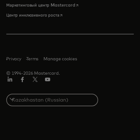
opens in a new tab
Маркетинговый центр Mastercard
opens in a new tab
Центр инклюзивного роста
Privacy
Terms
Manage cookies
© 1994-2026 Mastercard.
LinkedIn
Facebook
Twitter/X
Youtube
Select
a
country