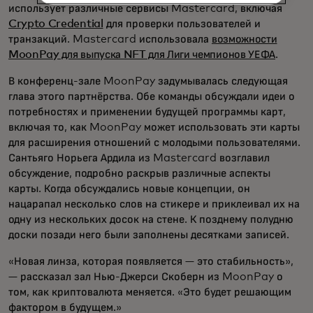
использует различные сервисы Mastercard, включая
Crypto Credential
для проверки пользователей и
транзакций. Mastercard использовала
возможности
MoonPay для выпуска NFT для Лиги чемпионов УЕФА
.
В конференц-зале MoonPay задумывалась следующая
глава этого партнёрства. Обе команды обсуждали идеи о
потребностях и применении будущей программы карт,
включая то, как MoonPay может использовать эти карты
для расширения отношений с молодыми пользователями.
Сантьяго Норьега Ардила из Mastercard возглавил
обсуждение, подробно раскрыв различные аспекты
карты. Когда обсуждались новые концепции, он
нацарапал несколько слов на стикере и приклеивал их на
одну из нескольких досок на стене. К позднему полудню
доски позади него были заполнены десятками записей.
«Новая линза, которая появляется — это стабильность»,
— рассказал зал Нью-Джерси Скоберн из MoonPay о
том, как криптовалюта меняется. «Это будет решающим
фактором в будущем.»