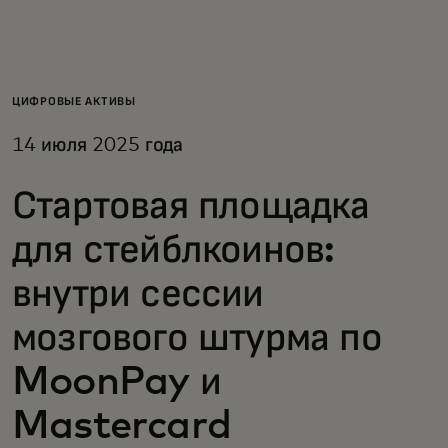
Для вас
Для бизнеса
ЦИФРОВЫЕ АКТИВЫ
14 июля 2025 года
Для всего мира
Стартовая площадка
Для новаторов
для стейблкоинов:
внутри сессии
Новости и тренды
мозгового штурма по
MoonPay и
Mastercard