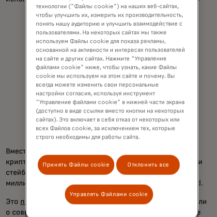
технологии ("Файлы cookie") на наших веб-сайтах,
чтобы улучшить их, измерить их производительность,
понять нашу аудиторию и улучшить взаимодействие с
пользователями. На некоторых сайтах мы также
используем Файлы cookie для показа рекламы,
основанной на активности и интересах пользователей
на сайте и других сайтах. Нажмите "Управление
файлами cookie" ниже, чтобы узнать, какие Файлы
«Мы обновляем деньги на интернет ...
cookie мы используем на этом сайте и почему. Вы
всегда можете изменить свои персональные
Мы хотим внедрить каждый отдельный
настройки согласия, используя инструмент
платеж по всему миру.»
"Управление файлами cookie" в нижней части экрана
(доступно в виде ссылки вместо кнопки на некоторых
сайтах). Это включает в себя отказ от некоторых или
Ivan Soto-Wright
всех Файлов cookie, за исключением тех, которые
строго необходимы для работы сайта.
Вместе они стремятся подключить новые карты к
криптокошелькам пользователей и обеспечить платежи
Принять Файлы cookie
Отклонить все
стейблкоинами и криптовалютой в более чем 150
миллионах точек, где сегодня принимается Mastercard.
Управлять Файлами cookie
Это
партнёрство
не новое — компании впервые объявили
о совместной работе в конце 2023 года. MoonPay уже