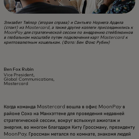
Элизабет Тейлор (вторая справа) и Сантьяго Нориега Ардила
(стоит) из Mastercard, а также другие коллеги присоединились к
MoonPay для стратегической сессии по внедрению стейблкоинов
в глобальном масштабе путем подключения карт Mastercard к
криптовалютным кошелькам. (Фото: Бен Фокс Рубин)
Ben Fox Rubin
Vice President,
Global Communications,
Mastercard
Когда команда Mastercard вошла в офис MoonPay в
районе Сохо на Манхэттене для проведения недавней
стратегической сессии, вокруг вспыхнул ажиотаж и
энергия, во многом благодаря Киту Гроссману, президенту
MoonPay. Гроссман метался по комнате, знакомя людей