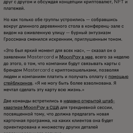
друг с другом и обсуждая концепции криптовалют, NFT и
платежей.
Но как только обе группы устроились — собравшись
вокруг длинного деревянного стола в конференц-зале с
видом на оживленную улицу — бурный энтузиазм
Гроссмана сменился искренним, приглушенным тоном.
«Это был яркий момент для всех нас», — сказал он о
заявлении Mastercard и
MoonPay в мае
, всего за неделю
до этого, о том, что компании будут связывать карты с
брендом Mastercard с криптокошельками, позволяя
людям и компаниям платить и получать оплату с
помощью
стейблкоинов
. «Я не могу быть более взволнована. Я
мечтал сделать эту карту всю жизнь.»
Две команды встретились в
недавно открытой штаб-
квартире MoonPay в США
для трехдневной сессии,
посвященной тому, что должна предлагать новая
карточная программа, на каких клиентов она будет
ориентирована и множеству других деталей