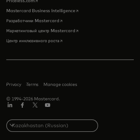
opens in a new tab
Priceless.com
opens in a new tab
Mastercard Business Intelligence
opens in a new tab
Разработчики Mastercard
opens in a new tab
Маркетинговый центр Mastercard
opens in a new tab
Центр инклюзивного роста
Privacy
Terms
Manage cookies
© 1994-2026 Mastercard.
LinkedIn
Facebook
Twitter/X
Youtube
Select
a
country