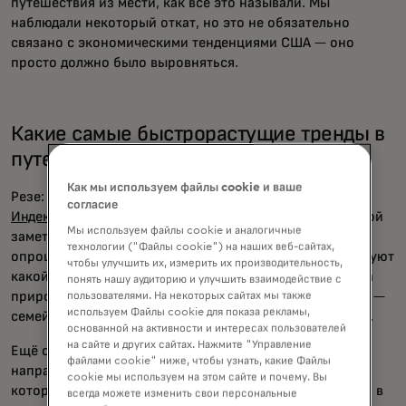
путешествия из мести, как все это называли. Мы
наблюдали некоторый откат, но это не обязательно
связано с экономическими тенденциями США — оно
просто должно было выровняться.
Какие самые быстрорастущие тренды в
путешествиях вы сейчас наблюдаете?
Как мы используем файлы cookie и ваше
Резе:
В рамках нашего последнего исследования —
согласие
Индекса стоимости путешественников 2025
года — самой
Мы используем файлы cookie и аналогичные
заметной темой путешествий стала природа: 36%
технологии ("Файлы cookie") на наших веб-сайтах,
опрошенных путешественников на самом деле планируют
чтобы улучшить их, измерить их производительность,
какой-то вид поездки на природу, занимаясь чем-то на
понять нашу аудиторию и улучшить взаимодействие с
природе, например, в походы. Следующая по величине —
пользователями. На некоторых сайтах мы также
используем Файлы cookie для показа рекламы,
семейные встречи, затем оздоровление и спа-ретриты.
основанной на активности и интересах пользователей
на сайте и других сайтах. Нажмите "Управление
Ещё одна вещь, которую мы видим — это «объездные
файлами cookie" ниже, чтобы узнать, какие Файлы
направления». Это скрытые жемчужины — дорога, по
cookie мы используем на этом сайте и почему. Вы
которой меньше проходятся. Эти места стоит добавить в
всегда можете изменить свои персональные