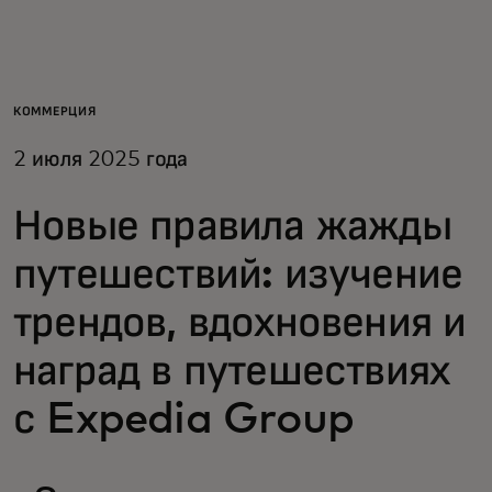
Для вас
Для бизнеса
КОММЕРЦИЯ
2 июля 2025 года
Для всего мира
Новые правила жажды
Для новаторов
путешествий: изучение
трендов, вдохновения и
Новости и тренды
наград в путешествиях
с Expedia Group