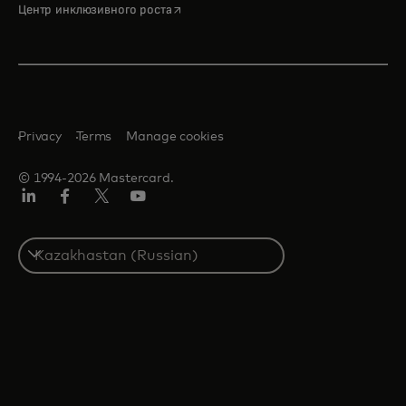
opens in a new tab
Центр инклюзивного роста
Privacy
Terms
Manage cookies
© 1994-2026 Mastercard.
LinkedIn
Facebook
Twitter/X
Youtube
Select
a
country