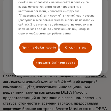
cookie мы используем на этом сайте и почему. Вы
всегда можете изменить свои персональные
настройки согласия, используя инструмент
25.6%
"Управление файлами cookie" в нижней части экрана
(доступно в виде ссылки вместо кнопки на некоторых
сайтах). Это включает в себя отказ от некоторых или
Мировые продажи электрических и
всех Файлов cookie, за исключением тех, которые
строго необходимы для работы сайта.
подключаемых гибридных
автомобилей выросли на четверть в
2024 году и достигли более 17
Принять Файлы cookie
Отклонить все
миллионов автомобилей
Управлять Файлами cookie
Совсем недавно Mastercard объединилась с
норвежской
автотехнологической компанией DEFA
и её дочерней
компанией Hyfer, известными инновационными
решениями, такими как
дисплей DEFA Power
,
предоставляющий информацию в реальном времени о
статусе, стоимости и времени зарядки, предоставляя
водителям больше контроля. Вместе Mastercard и DEFA