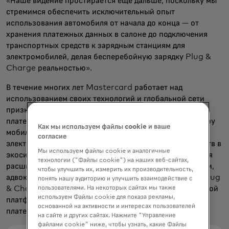
«Наше видение простирается еще дальше, поскольку мы
стремимся обеспечить исключительный опыт
использования автомобиля от начала до конца — от
хранения платежных данных в салоне до подключения
транспортных средств к зарядным станциям для
электромобилей, делая бесперебойную зарядку Plug &
Charge реальностью».
В течение многих лет Mastercard работает над
использованием своих технологий и глобальной сети
признания для обеспечения встроенных цифровых
платежей и разблокировки доступа к широкому спектру
Как мы используем файлы cookie и ваше
мобильных возможностей, включая зарядку
согласие
электромобилей. Это включает налаживание партнёрств в
Мы используем файлы cookie и аналогичные
экосистеме платежей и подключённых автомобилей для
технологии ("Файлы cookie") на наших веб-сайтах,
расширения присутствия бесконтактных точек зарядки,
чтобы улучшить их, измерить их производительность,
адвокацию в поддержку глобальной стандартизации Plug
понять нашу аудиторию и улучшить взаимодействие с
пользователями. На некоторых сайтах мы также
& Charge с открытым циклом, а также разработку новой
используем Файлы cookie для показа рекламы,
платформы для поддержки бесшовных цифровых
основанной на активности и интересах пользователей
платежей при зарядке электромобилей.
на сайте и других сайтах. Нажмите "Управление
файлами cookie" ниже, чтобы узнать, какие Файлы