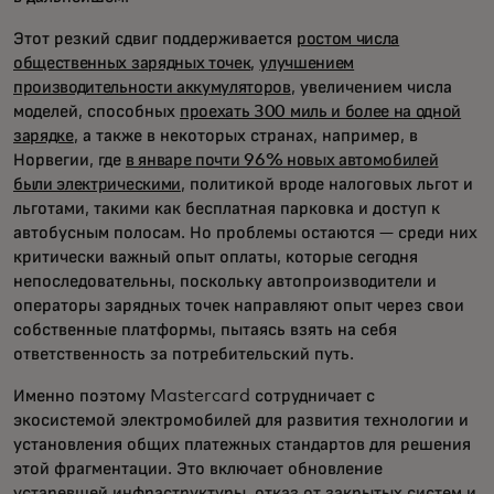
Этот резкий сдвиг поддерживается
ростом числа
общественных зарядных точек
,
улучшением
производительности аккумуляторов
, увеличением числа
моделей, способных
проехать 300 миль и более на одной
зарядке
, а также в некоторых странах, например, в
Норвегии, где
в январе почти 96% новых автомобилей
были электрическими
, политикой вроде налоговых льгот и
льготами, такими как бесплатная парковка и доступ к
автобусным полосам. Но проблемы остаются — среди них
критически важный опыт оплаты, которые сегодня
непоследовательны, поскольку автопроизводители и
операторы зарядных точек направляют опыт через свои
собственные платформы, пытаясь взять на себя
ответственность за потребительский путь.
Именно поэтому Mastercard сотрудничает с
экосистемой электромобилей для развития технологии и
установления общих платежных стандартов для решения
этой фрагментации. Это включает обновление
устаревшей инфраструктуры, отказ от закрытых систем и