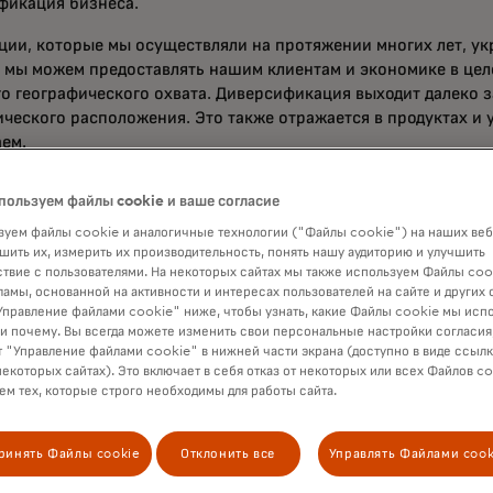
фикация бизнеса.
ции, которые мы осуществляли на протяжении многих лет, ук
 мы можем предоставлять нашим клиентам и экономике в цело
о географического охвата. Диверсификация выходит далеко з
ического расположения. Это также отражается в продуктах и 
аем.
до сих пор считают Mastercard компанией, предоставляющей
пользуем файлы cookie и ваше согласие
чти 60 лет назад это было нашим истоком, сегодня мы предла
 широкий спектр способов оплаты.
Коммерческие платежи
сос
уем файлы cookie и аналогичные технологии ("Файлы cookie") на наших веб
шить их, измерить их производительность, понять нашу аудиторию и улучшить
общего GDV в 2024 году, и возможности для их открытия гор
твие с пользователями. На некоторых сайтах мы также используем Файлы coo
сторону этого добродетельного круга находятся наши услуги 
ламы, основанной на активности и интересах пользователей на сайте и других 
нной стоимостью, которые сейчас составляют почти 40% от 
правление файлами cookie" ниже, чтобы узнать, какие Файлы cookie мы исп
.
 и почему. Вы всегда можете изменить свои персональные настройки согласия
 "Управление файлами cookie" в нижней части экрана (доступно в виде ссыл
ы опубликовали
наши результаты за четвёртый квартал и весь 
некоторых сайтах). Это включает в себя отказ от некоторых или всех Файлов co
м тех, которые строго необходимы для работы сайта.
нц-звонке мы обсудили наш сильный квартал и тот импульс, 
ду. Некоторые основные моменты — из квартала и нашей те
ают:
ринять Файлы cookie
Отклонить все
Управлять Файлами cook