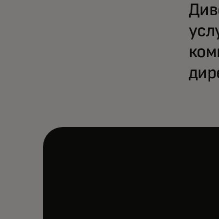
Див
усл
ком
дир