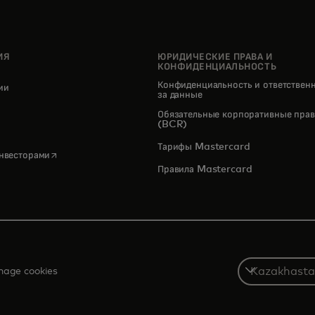
ИЯ
ЮРИДИЧЕСКИЕ ПРАВА И
КОНФИДЕНЦИАЛЬНОСТЬ
Конфиденциальность и ответствен
нии
за данные
pens in a new tab
Обязательные корпоративные прав
(BCR)
Тарифы Mastercard
opens in a new tab
инвесторами
Правила Mastercard
Select
age cookies
a
country