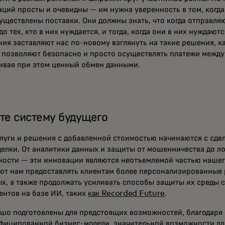
аций просты и очевидны — им нужна уверенность в том, когда
уществлены поставки. Они должны знать, что когда отправляю
до тех, кто в них нуждается, и тогда, когда они в них нуждают
ния заставляют нас по-новому взглянуть на такие решения, к
 позволяют безопасно и просто осуществлять платежи между
ивая при этом ценный обмен данными.
те систему будущего
луги и решения с добавленной стоимостью начинаются с сдел
делки. От аналитики данных и защиты от мошенничества до л
ности — эти инновации являются неотъемлемой частью нашег
ют нам предоставлять клиентам более персонализированные
ых, а также продолжать усиливать способы защиты их среды
ентов на базе ИИ, таких
как Recorded Future
.
шо подготовлены для предстоящих возможностей, благодаря
фицированной бизнес-модели, значительной возможности дл