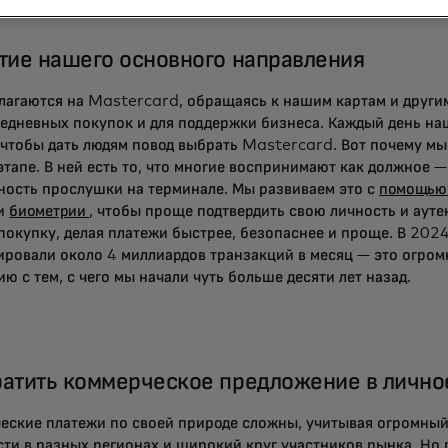
тие нашего основного направления
лагаются на Mastercard, обращаясь к нашим картам и други
седневных покупок и для поддержки бизнеса. Каждый день н
, чтобы дать людям повод выбрать Mastercard. Вот почему м
тапе. В ней есть то, что многие воспринимают как должное —
ность прослушки на терминале. Мы развиваем это с
помощью 
и
биометрии
, чтобы проще подтвердить свою личность и аут
покупку, делая платежи быстрее, безопаснее и проще. В 2024
ировали около 4 миллиардов транзакций в месяц — это огром
ю с тем, с чего мы начали чуть больше десяти лет назад.
атить коммерческое предложение в лично
еские платежи по своей природе сложны, учитывая огромный
сти в разных регионах и широкий круг участников рынка. Но 