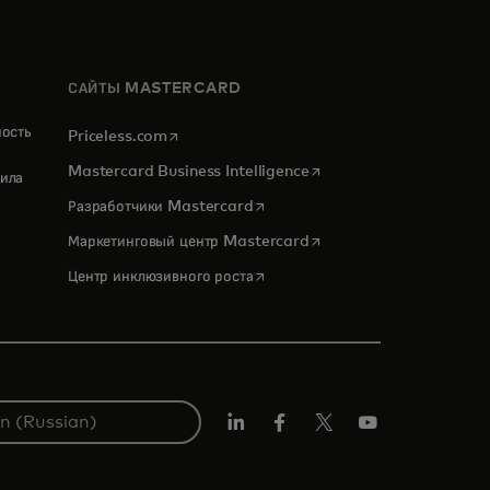
САЙТЫ MASTERCARD
ность
opens in a new tab
Priceless.com
opens in a new tab
Mastercard Business Intelligence
ила
opens in a new tab
Разработчики Mastercard
opens in a new tab
Маркетинговый центр Mastercard
opens in a new tab
Центр инклюзивного роста
LinkedIn
Facebook
Twitter/X
Youtube