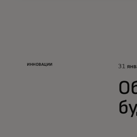
ИННОВАЦИИ
31 янв
Об
б