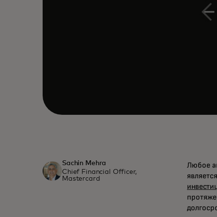
Sachin Mehra
Любое а
Chief Financial Officer,
являетс
Mastercard
инвести
протяже
долгоср