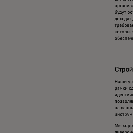
организ
будут ос
доходят 
требова
которые
обеспеч
Строй
Наши ус
рамки с
идентич
позволя
на данн
инструм
Мы хоро
диверси