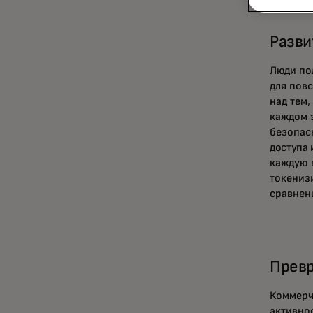
Разви
Люди по
для пов
над тем
каждом э
безопас
доступа
каждую 
токениз
сравнени
Превр
Коммерч
активно