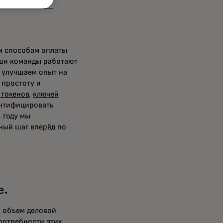
м способам оплаты
аши команды работают
ы улучшаем опыт на
 простоту и
токенов
,
ключей
ентифицировать
 году мы
ный шаг вперёд по
е.
 объем деловой
потребности этих