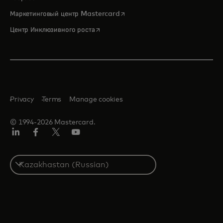
opens in a new tab
Маркетинговый центр Mastercard
opens in a new tab
Центр Инклюзивного роста
Privacy
Terms
Manage cookies
© 1994-2026 Mastercard.
LinkedIn
Facebook
Twitter/X
Youtube
Select
a
country