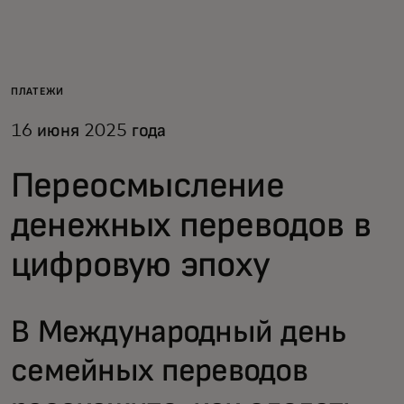
Для вас
Для бизнеса
ПЛАТЕЖИ
16 июня 2025 года
Для всего мира
Переосмысление
Для новаторов
денежных переводов в
цифровую эпоху
Новости и тренды
В Международный день
семейных переводов