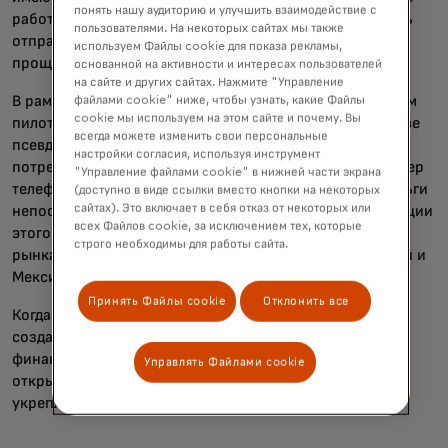
понять нашу аудиторию и улучшить взаимодействие с
работаем с нашими партнерами над тем, чтобы сделать
пользователями. На некоторых сайтах мы также
отправку и получение денег по всему миру быстрее и
используем Файлы cookie для показа рекламы,
проще для людей.
основанной на активности и интересах пользователей
на сайте и других сайтах. Нажмите "Управление
В рамках этой работы, позднее в этом году мы запустим
файлами cookie" ниже, чтобы узнать, какие Файлы
cookie мы используем на этом сайте и почему. Вы
пилотный проект так называемых «переводов на основе
всегда можете изменить свои персональные
псевдонимов», в рамках которого отправителям
настройки согласия, используя инструмент
потребуется только адрес электронной почты или номер
"Управление файлами cookie" в нижней части экрана
телефона получателя, чтобы безопасно перевести деньги
(доступно в виде ссылки вместо кнопки на некоторых
сайтах). Это включает в себя отказ от некоторых или
непосредственно на его банковский счет. Для реализации
всех Файлов cookie, за исключением тех, которые
этого проекта мы используем наши прочные связи на
строго необходимы для работы сайта.
рынках, включая Бангладеш, Филиппины, Кению, Китай и
Мексику.
Принять Файлы cookie
Отклонить все
Когда деньги так легко и надёжно перемещаются, это
создаёт душевное спокойствие и способствует
финансовой безопасности отдельных семей. Она
Управлять Файлами cookie
открывает возможности, стимулирует устойчивость и
укрепляет экономику. Это движет миллионы вперёд.