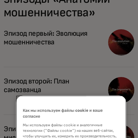
мошенничества»
Эпизод первый: Эволюция
мошенничества
Эпизод второй: План
самозванца
Как мы используем файлы cookie и ваше
согласие
Мы используем файлы cookie и аналогичные
Эпизод третий: Иллюзия на
технологии ("Файлы cookie") на наших веб-сайтах,
миллиард долларов
чтобы улучшить их, измерить их производительность,