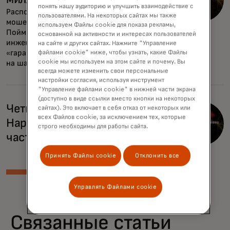
понять нашу аудиторию и улучшить взаимодействие с
Распознавание инвестиционных
пользователями. На некоторых сайтах мы также
мошенничеств требует бдительности.
используем Файлы cookie для показа рекламы,
Поймите обманчивую социальную
основанной на активности и интересах пользователей
инженерию и опасности
на сайте и других сайтах. Нажмите "Управление
«гарантированной прибыли» — будьте
файлами cookie" ниже, чтобы узнать, какие Файлы
cookie мы используем на этом сайте и почему. Вы
на шаг впереди.
всегда можете изменить свои персональные
настройки согласия, используя инструмент
"Управление файлами cookie" в нижней части экрана
(доступно в виде ссылки вместо кнопки на некоторых
Четвертый эпизод:
сайтах). Это включает в себя отказ от некоторых или
всех Файлов cookie, за исключением тех, которые
Нарушенные обещания,
строго необходимы для работы сайта.
часть первая
Принять Файлы cookie
Отклонить все
Управлять Файлами cookie
Связанные статьи