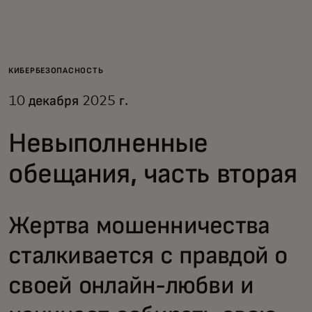
Для вас
Для бизнеса
КИБЕРБЕЗОПАСНОСТЬ
10 декабря 2025 г.
Для всего мира
Невыполненные
Для новаторов
обещания, часть вторая
Новости и тренды
Жертва мошенничества
сталкивается с правдой о
своей онлайн-любви и