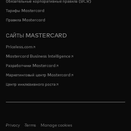
Обязательные корпоративные правила (BCR)
Тарифы Mastercard
Правила Mastercard
САЙТЫ MASTERCARD
opens in a new tab
Priceless.com
opens in a new tab
Mastercard Business Intelligence
opens in a new tab
Разработчики Mastercard
opens in a new tab
Маркетинговый центр Mastercard
opens in a new tab
Центр инклюзивного роста
Privacy
Terms
Manage cookies