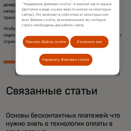
доверяют ... Ты видишь, как всё движется в одном
"Управление файлами cookie" в нижней части экрана
(доступно в виде ссылки вместо кнопки на некоторых
направлении, и всё вместе открывает этот
сайтах). Это включает в себя отказ от некоторых или
трансформационный опыт.»
всех Файлов cookie, за исключением тех, которые
строго необходимы для работы сайта.
Чтобы узнать больше, смотрите «
What's Next In
» и
подписывайтесь на
Apple Podcasts
или вашу любимую
стриминговую платформу.
Принять Файлы cookie
Отклонить все
Управлять Файлами cookie
Связанные статьи
Основы бесконтактных платежей: что
нужно знать о технологии оплаты в