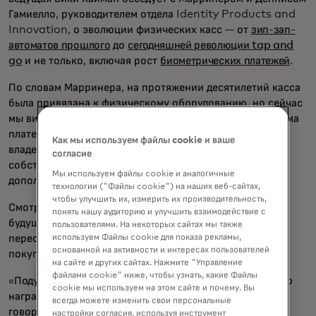
Гамиелло, руководителем отдела Identity Products and
Innovation, о эволюции физических касс — от
зип-зап-
автоматов прошлого
до
сегодняшней революции tap and
go
и не только, включая рост
биометрических платежей
.
По словам Марринера, на протяжении десятилетий касса
была привязана к физическому оборудованию, но сейчас
мы видим все больше программных решений для приема
платежей, таких как
Tap on Phone,
которое позволяет
Как мы используем файлы cookie и ваше
владельцам бизнеса принимать платежи с помощью
согласие
собственных смартфонов, без необходимости в
Мы используем файлы cookie и аналогичные
дополнительном оборудовании.
технологии ("Файлы cookie") на наших веб-сайтах,
чтобы улучшить их, измерить их производительность,
Смотря в будущее, Марринер и Гамиелло обсуждают
понять нашу аудиторию и улучшить взаимодействие с
будущее кассы как места, где онлайн и офлайн опыт
пользователями. На некоторых сайтах мы также
пересекаются, с гиперперсонализированным опытом
используем Файлы cookie для показа рекламы,
основанной на активности и интересах пользователей
покупок и бесшовными кассами.
на сайте и других сайтах. Нажмите "Управление
файлами cookie" ниже, чтобы узнать, какие Файлы
«Подумайте о опыте, который вы можете предложить, о
cookie мы используем на этом сайте и почему. Вы
наградах, обо всём, что связано с этой оплатой», —
всегда можете изменить свои персональные
говорит Гамиелло. «Я прихожу, меня узнают, мне
настройки согласия, используя инструмент