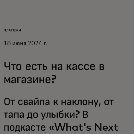
Для вас
Для бизнеса
ПЛАТЕЖИ
18 июня 2024 г.
Для всего мира
Что есть на кассе в
Для новаторов
магазине?
Новости и тренды
От свайпа к наклону, от
тапа до улыбки? В
подкасте «What's Next