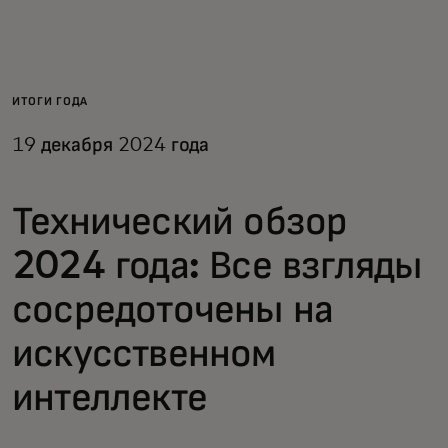
Для вас
Для бизнеса
ИТОГИ ГОДА
19 декабря 2024 года
Для всего мира
Технический обзор
Для новаторов
2024 года: Все взгляды
Новости и тренды
сосредоточены на
искусственном
интеллекте