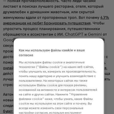
— полная противоположность. Часто люди часами
листают в поисках лучшего ресторана, отеля, который
дружелюбен к домашним животным, или скрытой
жемчужины вдали от проторенных троп. Вот почему
43%
американцев не любят бронировать путешествия
. Чтобы
упростить процесс планирования, путешественники
обращаются к ассистентам с ИИ. ChatGPT и Gemini от
Google могут создавать маршруты всего за считанные
секунды, давая пользователям советы по местам
Как мы используем файлы cookie и ваше
проживания и обязательным к посещению
согласие
достопримечательностям. Планировщики путешествий с
помощью ИИ идут дальше в простых маршрутах.
Лайла,
Мы используем файлы cookie и аналогичные
технологии ("Файлы cookie") на наших веб-сайтах,
онлайн-турагент, может создавать подробные расписания
,
чтобы улучшить их, измерить их производительность,
действуя скорее как настоящий туристический агент, ища
понять нашу аудиторию и улучшить взаимодействие с
лучшие рейсы и эксклюзивные предложения, чтобы снять
пользователями. На некоторых сайтах мы также
стресс от путешествия.
используем Файлы cookie для показа рекламы,
основанной на активности и интересах пользователей
Автомобили: У водителей много отвлечений, поэтому в
на сайте и других сайтах. Нажмите "Управление
файлами cookie" ниже, чтобы узнать, какие Файлы
новые машины внедряются ИИ-ассистенты, чтобы
cookie мы используем на этом сайте и почему. Вы
следить за дорогой. В октябре
Mercedes заявила, что
всегда можете изменить свои персональные
будет использовать чип Qualcomm для обеспечения
настройки согласия, используя инструмент