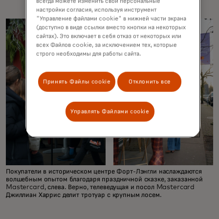
всегда можете изменить свои персональные
настройки согласия, используя инструмент
"Управление файлами cookie" в нижней части экрана
(доступно в виде ссылки вместо кнопки на некоторых
сайтах). Это включает в себя отказ от некоторых или
всех Файлов cookie, за исключением тех, которые
строго необходимы для работы сайта.
Принять Файлы cookie
Отклонить все
Управлять Файлами cookie
Покупатели в историческом центре Форт-Лэнгли наслаждаются
волшебным опытом благодаря праздничной сказке, заказанной
Mastercard, слева. Верно, телеведущая и посол Mastercard
Джиллиан Харрис делит тротуар с крупным лосем.