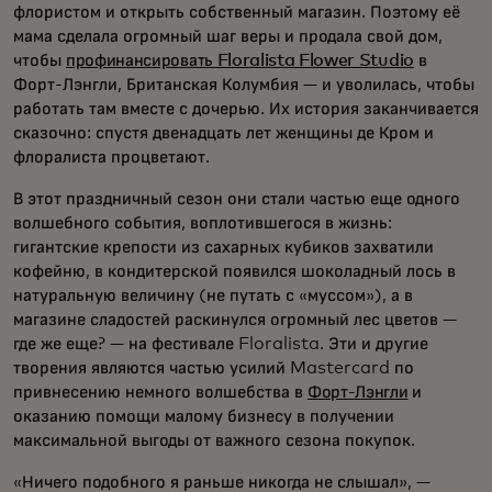
флористом и открыть собственный магазин. Поэтому её
мама сделала огромный шаг веры и продала свой дом,
чтобы
профинансировать Floralista Flower Studio
в
Форт-Лэнгли, Британская Колумбия — и уволилась, чтобы
работать там вместе с дочерью. Их история заканчивается
сказочно: спустя двенадцать лет женщины де Кром и
флоралиста процветают.
В этот праздничный сезон они стали частью еще одного
волшебного события, воплотившегося в жизнь:
гигантские крепости из сахарных кубиков захватили
кофейню, в кондитерской появился шоколадный лось в
натуральную величину (не путать с «муссом»), а в
магазине сладостей раскинулся огромный лес цветов —
где же еще? — на фестивале Floralista. Эти и другие
творения являются частью усилий Mastercard по
привнесению немного волшебства в
Форт-Лэнгли
и
оказанию помощи малому бизнесу в получении
максимальной выгоды от важного сезона покупок.
«Ничего подобного я раньше никогда не слышал», —