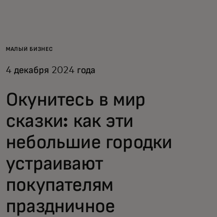
Для вас
Для бизнеса
МАЛЫЙ БИЗНЕС
4 декабря 2024 года
Для всего мира
Окунитесь в мир
Для новаторов
сказки: как эти
небольшие городки
Новости и тренды
устраивают
покупателям
праздничное