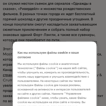
он служил местом съемок для сериалов «Однажды в
сказке», «Ривердейл» и множества рождественских
фильмов. В разных точках города их ждет бесплатный
горячий шоколад и другие праздничные угощения. В
конце покупатели смогут насладиться захватывающим
сюжетным приключением и собрать полный набор
знаковых зданий Форт-Лэнгли, а также все сувениры,
которые они приобретут по пути.
Этот сказочный опыт был заказан компанией
Как мы используем файлы cookie и ваше
Mastercard для поддержки сообществ и малого бизнеса,
согласие
который обеспечивает их круглый год. Малый бизнес
Мы используем файлы cookie и аналогичные
играет ключевую роль в укреплении местной экономики
технологии ("Файлы cookie") на наших веб-сайтах,
Канады, внося вклад более трети
ВВП частного сектора
чтобы улучшить их, измерить их производительность,
страны в 2020 году
. Ожидается, что шопинг «Cranberry &
понять нашу аудиторию и улучшить взаимодействие с
Crumm», который продлится до середины декабря,
пользователями. На некоторых сайтах мы также
увеличит поток посетителей и увеличит количество
используем Файлы cookie для показа рекламы,
основанной на активности и интересах пользователей
продаж в Форт-Лэнгли. Это первый из многих
на сайте и других сайтах. Нажмите "Управление
захватывающих шопингов, которые Mastercard запустит
файлами cookie" ниже, чтобы узнать, какие Файлы
по всей Северной Америке в 2025 году и далее.
cookie мы используем на этом сайте и почему. Вы