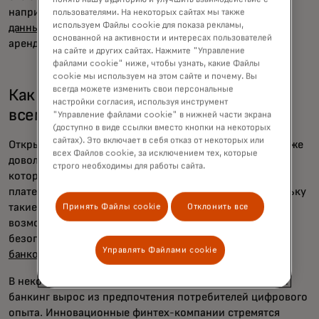
например, предоставляя кредиторам доступ к
вашим
пользователями. На некоторых сайтах мы также
используем Файлы cookie для показа рекламы,
данным по зарплате
, истории регулярных платежей за
основанной на активности и интересах пользователей
аренду или общему денежному потоку.
на сайте и других сайтах. Нажмите "Управление
файлами cookie" ниже, чтобы узнать, какие Файлы
cookie мы используем на этом сайте и почему. Вы
всегда можете изменить свои персональные
Как работает открытый банкинг по
настройки согласия, используя инструмент
всему миру?
"Управление файлами cookie" в нижней части экрана
(доступно в виде ссылки вместо кнопки на некоторых
сайтах). Это включает в себя отказ от некоторых или
Открытый банкинг существует в той или иной форме уже
всех Файлов cookie, за исключением тех, которые
довольно давно. Но в последние годы такие услуги,
строго необходимы для работы сайта.
которые он предоставляет — от агрегации счетов до
платежей — принимают потребители и бизнес, поскольку
такие компании, как Mastercard, расширяют свои
Принять Файлы cookie
Отклонить все
возможности для обеспечения быстрого, простого и
безопасного обмена данными через
свои открытые
Управлять Файлами cookie
банковские услуги
.
В некоторых частях мира, например, в США, открытый
банкинг вырос из предпочтения потребителей цифрового
опыта. Инновационные финтех-компании стремятся