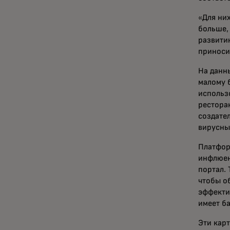
«Для ни
больше,
развити
приноси
На данн
малому 
использ
рестора
создате
вирусным
Платфор
инфлюен
портал.
чтобы о
эффекти
имеет ба
Эти кар