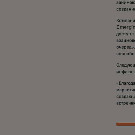
занимаю
создани
Компани
Emergin
доступ 
взаимод
очередь
способс
Следующ
инфлюен
«Благод
маркети
создающ
встреча