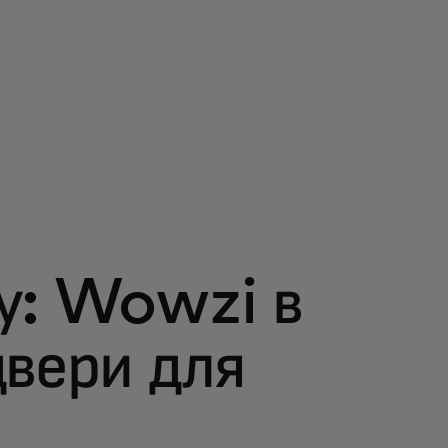
у: Wowzi в
двери для