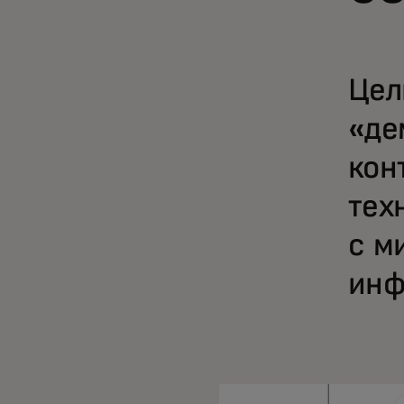
Цел
«де
кон
тех
с м
инф