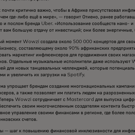
х почти критично важно, чтобы в Африке присутствовал инфл
 чем где-либо ещё в мире», — говорит Отиено, ранее работав
ю и послом бренда Uber. «Использование сообществ нано- 
т вам большую отдачу от инвестиций; они более энергичные, 
ый момент Wowzi создала около 500 000 концертов для свои
бизнесу, составляющему около 90% африканских предприят
овать маркетинг инфлюенсеров для продвижения своих магази
нов. Отдельные музыкальные исполнители даже используют 
лей для новых танцевальных челленджей, которые потенциаль
и и увеличить их загрузки на Spotify.
ма упрощает брендам создание многонациональных кампаний
серов, а также позволяет им платить людям на разрозненны
 Теперь Wowzi сотрудничает с Mastercard для выпуска цифр
беспечить своим многочисленным создателям контента быстр
вное управление своими финансами в регионе, где более пол
нковских счетов.
ты — шаг к повышению финансовой инклюзивности для инф