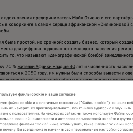
ах вдохновения предприниматель Майк Отиено и его партнёры
сь в коворкинге в самом сердце африканской «Силиконовой с
роби.
ия была простой, но срочной: создать бизнес, который созда
 места для цифрово подкованного молодого населения регион
дить то, что называют
«демографической бомбой замедленног
ьку 70%
жителей Африки младше 30
лет и численность населе
удвоиться к 2050 году, им нужны были способы вывести люде
лачиваемой неформальной работы и стимулировать инклюзи
 как и со всеми бомбами замедленного действия, время шло.
пользуем файлы cookie и ваше согласие
я этих интенсивных мозговых штурмов Отиено и его соучред
уем файлы cookie и аналогичные технологии ("Файлы cookie") на наших веб
точились на социальных сетях. Молодые кенийцы проводят ча
шить их, измерить их производительность, понять нашу аудиторию и улучшить
nstagram Reels и TikTok.
твие с пользователями. На некоторых сайтах мы также используем Файлы coo
ламы, основанной на активности и интересах пользователей на сайте и других 
бы не перенаправить одержимость поколения Z социальными
правление файлами cookie" ниже, чтобы узнать, какие Файлы cookie мы исп
ение и поддержку молодых африканских инфлюенсеров? Поч
 и почему. Вы всегда можете изменить свои персональные настройки согласия