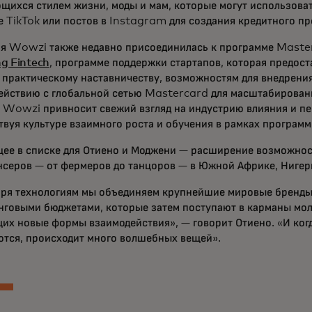
щихся стилем жизни, моды и мам, которые могут использоват
е TikTok или постов в Instagram для создания кредитного пр
я Wowzi также недавно присоединилась к программе Mast
g Fintech
, программе поддержки стартапов, которая предос
к практическому наставничеству, возможностям для внедрени
ействию с глобальной сетью Mastercard для масштабировани
, Wowzi привносит свежий взгляд на индустрию влияния и п
твуя культуре взаимного роста и обучения в рамках программ
ее в списке для Отиено и Моджени — расширение возможнос
серов — от фермеров до танцоров — в Южной Африке, Нигери
аря технологиям мы объединяем крупнейшие мировые бренды
нговыми бюджетами, которые затем поступают в карманы мол
их новые формы взаимодействия», — говорит Отиено. «И когд
ются, происходит много волшебных вещей».