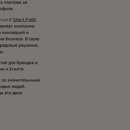
ь платежи за
офиля.
ercard
Start Path
тавляет компании
я инноваций и
я бизнеса. В свою
ередовые решения,
ы.
тей для брендов и
и и Египте.
 со значительными
одых людей,
а эти двое