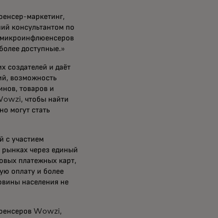
юенсер-маркетинг,
ший консультантом по
и микроинфлюенсеров
более доступные.»
х создателей и даёт
ий, возможность
нов, товаров и
Wowzi, чтобы найти
но могут стать
 с участием
х рынках через единый
овых платежных карт,
ую оплату и более
овины населения не
люенсеров Wowzi,