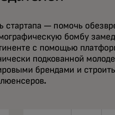
ь стартапа — помочь обезвр
мографическую бомбу замед
тиненте с помощью платформ
нически подкованной молод
ировыми брендами и строить
люенсеров.