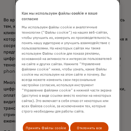
Как мы используем файлы cookie и ваше
согласие
Во время сегодняшнего звонка мы с Майклом поделились
тем, как работа нашей команды приносит пользу
Мы используем файлы cookie и аналогичные
клиентам, потребителям и бизнесу, создавая импульс,
технологии ("Файлы cookie") на наших веб-сайтах,
чтобы улучшить их, измерить их производительность,
который хорошо позиционирует нас в будущем. Сегодня я
понять нашу аудиторию и улучшить взаимодействие с
сосредоточусь на том, как мы принимаем дух
пользователями. На некоторых сайтах мы также
предпринимательства, позволяя светскому переходу к
используем Файлы cookie для показа рекламы,
цифровым формам оплаты через наши инновационные
основанной на активности и интересах пользователей
на сайте и других сайтах. Нажмите "Управление
технологии, такие как бесконтактный контакт и tap on
файлами cookie" ниже, чтобы узнать, какие Файлы
phone.
cookie мы используем на этом сайте и почему. Вы
всегда можете изменить свои персональные
Многие люди воспринимают свою жизнь как очень
настройки согласия, используя инструмент
цифровую. Вы можете начать день с кофейной пробежки,
"Управление файлами cookie" в нижней части экрана
оплатив постукиванием по карте или телефону. Вы
(доступно в виде ссылки вместо кнопки на некоторых
сайтах). Это включает в себя отказ от некоторых или
видите, насколько
легко добираться на
общественном
всех Файлов cookie, за исключением тех, которые
транспорте, райдшере или электронных платах. А этот
строго необходимы для работы сайта.
стриминговый сервис? Это легко оплачивается
ежемесячной подпиской с картой в базе.
Принять Файлы cookie
Отклонить все