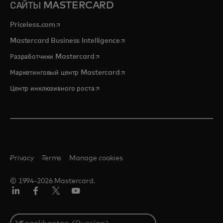
САЙТЫ MASTERCARD
opens in a new tab
Priceless.com
opens in a new tab
Mastercard Business Intelligence
opens in a new tab
Разработчики Mastercard
opens in a new tab
Маркетинговый центр Mastercard
opens in a new tab
Центр инклюзивного роста
Privacy
Terms
Manage cookies
© 1994-2026 Mastercard.
LinkedIn
Facebook
Twitter/X
Youtube
Select