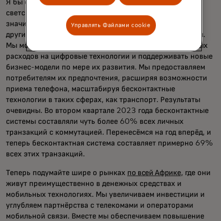
Я бы сказал, что мы лишь коснулись поверхности. В
светской трансформации по-прежнему есть
значительные возможности. Да, даже в США, Европе и
Управлять Файлами cookie
других рынках, где существуют потребительские карты.
Мы можем перенаправить большую часть повседневных
расходов на цифровые технологии и поддерживать новые
бизнес-модели по мере их развития. Мы предоставляем
потребителям их предпочтения, расширяя возможности
приема телефона, масштабируя бесконтактные
технологии в таких сферах, как транспорт. Результаты
очевидны. Во втором квартале 2023 года бесконтактные
системы составляли чуть более 60% всех личных
транзакций с коммутацией. Перенесёмся на год вперёд, и
теперь бесконтактная система составляет примерно 69%
всех этих транзакций.
Теперь подумайте шире о рынках
по всей Африке
, где они
живут преимущественно в денежных средствах и
мобильных технологиях. Мы увеличиваем инвестиции и
углубляем партнёрства с телекомами и операторами
мобильной связи. Вместе мы обеспечиваем повышение