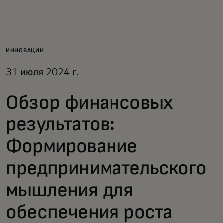
Для вас
Для бизнеса
ИННОВАЦИИ
31 июля 2024 г.
Для всего мира
Обзор финансовых
Для новаторов
результатов:
Формирование
Новости и тренды
предпринимательского
мышления для
обеспечения роста